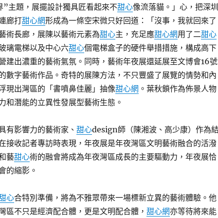
界”主題，展擺設計獨具匠看起來不
甜心
像流落貓。」心，把深
連廊打
甜心網
形成為一條空宋微只好回道：「沒事，我就回來了
藝術長廊，展陳以藝術元素為
甜心
主，充足應
甜心網
用了二
甜心
玻璃電梯以及中心六
甜心
個電梯盒子的硬件舉措措施，構成高下
營建出濃重的藝術氣氛。同時，藝術年夜展還延展至文博會16號
的數字藝術作品。奇特的展陳方法，不只豐盛了展覽的情勢和內
浮現出灣區的「書噴鼻佳麗」抽像
甜心網
。葉秋鎖作為佈景人物
力和潛能的立異性發展型藝術生態。
具有影響力的藝術家、
甜心
design師（陳湘波、高少康）作為
在接收記者專訪時表現，年夜展是年夜灣區文明藝術融合的活潑
和藝
甜心
術的融會將成為年夜灣區成長的主要驅動力，年夜展恰
會的縮影。
甜心
合特別準備，將為不雅眾帶來一場標新立異的藝術體驗。他
灣區不只是經濟配合體，更是文明配合體，
甜心網
亦等待將來能