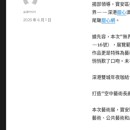
揚部領導，寶安區
作
admin
界——深港
甜心
者
發
2025 年 6 月 1 日
尾聲
甜心網
。
佈
日
據先容，本次“無
期:
—16號），展覽
作品更是特殊為藝
悄悄歎了口吻。未
深港雙城年夜咖結
打造“空中藝術長
本次藝術展，寶安
藝術、公共藝術和