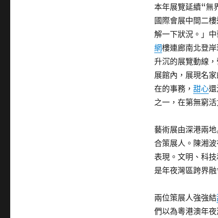
本年展覽延續“無
國際會展中間二樓
解一下狀況。」中
網
樓連廊南北登岸
升沉的展覽動線，
展館內，展現名家
在的事務，
甜心
還
之一，在第無窮活
藝術展由深港兩地
合策展人。陳湘波
表現。文明、科技
是年夜灣區跨界融
兩位策展人強強結
們以為粵港澳年夜