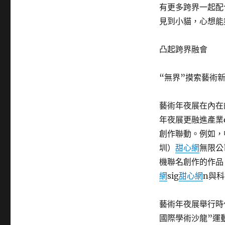
有更多跨界一起配
見到小貓，心想能
凸起跨界融會
“無界”摸索藝術
藝術年夜展在內在的
年夜展更融進產業
創作聯動。例如，中
圳）
甜心網
無限公
機聯名創作的作品
網
sig
甜心網
n與
藝術年夜展舉行時
國際學術沙龍”運動