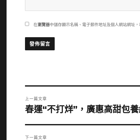
在
瀏覽器
中儲存顯示名稱、電子郵件地址及個人網站網址，
文
上一篇文章
章
春運“不打烊”，廣惠高甜包養
上
一
導
篇
覽
文
下一篇文章