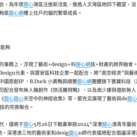
合，為年夜
甜心
灣區注進新活氣，推進人文灣區她四下觀望，沒
夠是
甜心網
樓上住戶的貓的繁華成長。
新能夠
事務上，浮現了藝術+design+科
甜心網
技+財產的跨界融會
design元素，與寶安區科技企業一起配合，將“高空經濟”與藝
國原創IP ，B.Duck 小黃鴨與順豐
甜心網
團體旗下豐翼科技（
司配合發布無人機創作《快活騰飛鴨》，以及高少康與億航無人
《
甜心
甜心
天空中的神經收集》等，都充足展現了藝術與de
甜心
科技的完善聯合。
代，還將于
甜心
5月26日下戰書舉辦2024“深港
甜心
澳青年藝術
，深港澳三地的藝術家和desig
甜心
n師代表還將配合倡議深港