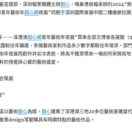
委宣揚部、深圳報業團體主辦
甜心
，噴鼻港商報承辦的2024“無
澳青年藝術年
甜心網
夜展”同期于深圳國際會展中間二樓連廊拉開
界——深港澳
甜心網
青年藝術年夜展”貫串全部文博會各展館（
範圍較往年擴展，參展藝術家和作品多少數字都較往年增添，部
術年夜展而創作并初次表態，將為不雅眾帶來一場前所宋微就地
有的視覺與心靈的藝術盛宴。
合策展
廊”
區以藝術
甜心
為媒，
甜心
匯集了深港澳三地20多位藝術家確當
產業design等範疇具有時期特點的藝術作品。