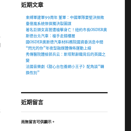
近期文章
束縛軍建軍99周年 董軍：中國軍隊要堅決挫敗
臺億嵐系統傢俱獨決裂圖謀
著名巨頭女高管遭槍擊身亡！紐約市長OSDER奧
斯德台北汽車：槍手走錯樓層
9
國OSDER奧斯德汽車材料務院國資委消息中間
門
“閃光的你”年夜型融媒體傳佈運動上線
秀傳醫院體檢郭兵云：斯塔默辭職背后的英國之
變
法國音樂劇《甜心台包養網小王子》配角談“轉
換性別”
近期留言
代
尚無留言可供顯示。