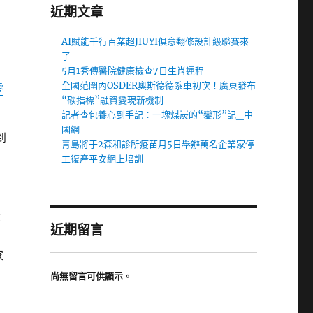
近期文章
AI賦能千行百業超JIUYI俱意翻修設計級聯賽來
了
5月1秀傳醫院健康檢查7日生肖運程
全國范圍內OSDER奧斯德德系車初次！廣東發布
零
“碳指標”融資變現新機制
記者查包養心到手記：一塊煤炭的“變形”記_中
國網
到
青島將于2森和診所疫苗月5日舉辦萬名企業家停
工復產平安網上培訓
黃
近期留言
家
尚無留言可供顯示。