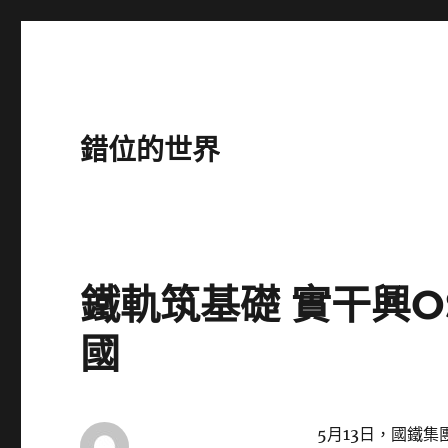
錯位的世界
鐵軌筑基礎 實干興O
國
5月13日，國鐵