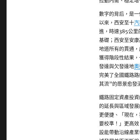
拉動內需、穩定增
數字的背后，是一
以來，西安至十
汽
進，時速385公
基礎；西安至安康
地道所有的貫通，
獲得階段性結果，
發達與欠發達地
奧
完美了全國鐵路路
其流”的愿景愈發
鐵路固定資產投資
的延長與區域發展
更便捷、「現在，
要校準！」更高效
設能帶動沿線產業