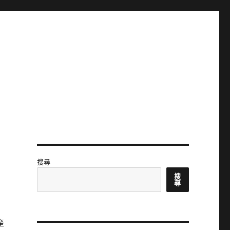
搜尋
搜
尋
產