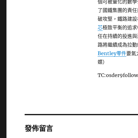
個可被量化的數學
了國鐵集團的責任
破攻堅，鐵路建設
芯
極致平衡的追求
任在持續的投進與
路將繼續成為拉動
Bentley零件
要氣
蝶）
TC:osder9follo
發佈留言