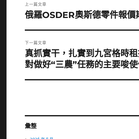
上一篇文章
章
俄羅OSDER奧斯德零件報
上
一
導
篇
覽
文
下一篇文章
章:
真抓實干，扎實到九宮格時租
下
一
對做好“三農”任務的主要唆
篇
文
章:
彙整