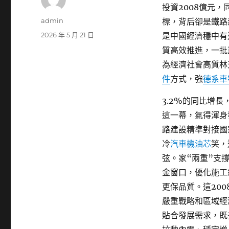
投資2008億元
作
admin
標，背后卻是鐵路
者
發
2026 年 5 月 21 日
是中國經濟穩中有
佈
質高效推進，一批
日
為經濟社會高質林
期:
件
方式，強
德系車
3.2%的同比增
這一幕，氣得渾身
路建設精準對接國
冷
汽車機油芯
笑，
弦。家“兩重”支
金窗口，優化施工
更保品質。這20
嚴重戰略和區域經
貼合發展需求，既