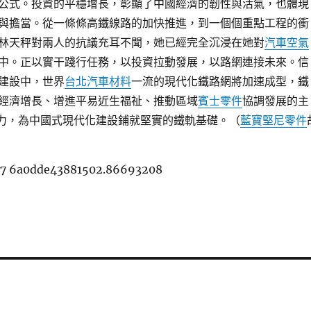
公式。投資的平穩增長，彰顯了中國經濟的韌性與活氣，也體現
與擔當。從一條條高鐵線路的加快推進，到一個個重點工程的衝
林天秤對兩人的抗議充耳不聞，她已經完全沉浸在她對
汽車空氣
中。正以實干踐行任務，以投資拉動發展，以路網連接未來。信
建設中，世界
台北汽車材料
一流的現代化鐵路網將加速成型，鐵
經濟增長、增進平易近生福祉、推動區域
賓士零件
協調發展的主
力，為中國式現代化建設鋪就堅實的鐵軌基礎。（
藍寶堅尼零件
w7 6a0dde43881502.86693208