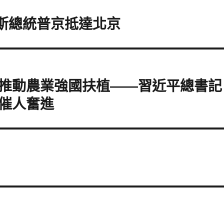
價斯總統普京抵達北京
推動農業強國扶植——習近平總書記
使催人奮進