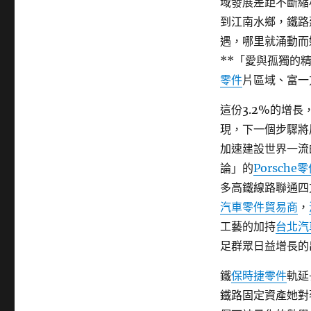
域發展差距不斷縮
到江南水鄉，鐵路
遇，哪里就涌動而
**「愛與孤獨的
零件
片區域、富一
這份3.2%的增
現，下一個步驟將
加速建設世界一流
論」的
Porsche
多高鐵線路聯通四
汽車零件貿易商
，
工藝的加持
台北汽
足群眾日益增長的
鐵
保時捷零件
軌延
鐵路固定資產她對