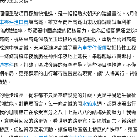
長的主要支撐。
個個重點項目標加快推進，是一幅幅熱火朝天的建設畫卷。4月
車零件進口商
堰高鐵、雄安至商丘高鐵山東段聯調聯試順利推
里的試驗速率，彰顯著中國高鐵的硬核實力，也為后續開通運營筑
高鐵、杭紹臺高鐵溫嶺至玉環段啟動靜態驗收，重慶至萬州高鐵
成渝中線高鐵、天津至濰坊高鐵等重
汽車零件報價
點把持性工程
一條條鋼鐵年夜動脈在神州年夜地上延長，串聯起城市與鄉村、
迪零件
區，打破了區域發展的時空壁壘。這些項目標推進，不僅
網布局，更讓群眾的出行等待慢慢變為現實，讓“人暢其行、貨
清楚。
的穩步增長，從來都不只是基礎設施的升級，更是平易近生福祉
的賦能。對群眾而言，每一條高鐵的開
水箱水
通，都意味著出行
我的咖啡館正在承受百分之八十七點八八的結構失衡壓力！我需
，意味著回家的路更近、看世界的路更寬；對區域而言，鐵路建
發展、促進資源要素流動，讓偏遠地區搭上發展的“快車”，讓