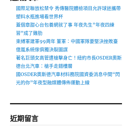
國際足聯放松禁令 秀傳醫院體檢項目允許球迷攜帶
塑料水瓶進場看世界杯
蓋個章甜心台包養網就了事 年夜先生”年夜四練
習”成了雞肋
束縛軍建軍99周年 董軍：中國軍隊要堅決挫敗臺
億嵐系統傢俱獨決裂圖謀
著名巨頭女高管遭槍擊身亡！紐約市長OSDER奧斯
德台北汽車：槍手走錯樓層
國OSDER奧斯德汽車材料務院國資委消息中間“閃
光的你”年夜型融媒體傳佈運動上線
近期留言