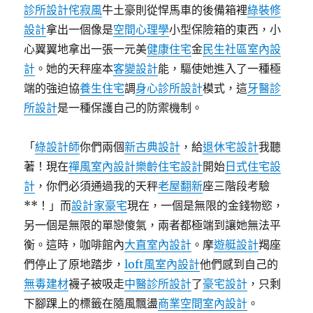
診所設計
侘寂風
牛土豪則從悍馬車的後備箱裡
綠裝修
設計
拿出一個像是
空間心理學
小型保險箱的東西，小
心翼翼地拿出一張一元美
健康住宅
金
民生社區室內設
計
。她的天秤座本
客變設計
能，驅使她進入了一種極
端的強迫協
養生住宅
調
身心診所設計
模式，這
牙醫診
所設計
是一種保護自己的防禦機制。
「
綠設計師
你們兩個
新古典設計
，給
退休宅設計
我聽
著！現在
禪風室內設計
樂齡住宅設計
開始
日式住宅設
計
，你們必須通過我的天秤
老屋翻新
座三階段考驗
**！」而
設計家豪宅
現在，一個是無限的金錢物慾，
另一個是無限的單戀傻氣，兩者都極端到讓她無法平
衡。這時，咖啡館內
大直室內設計
。摩
遊艇設計
羯座
們停止了原地踏步，
loft風室內設計
他們感到自己的
無毒建材
襪子被吸走
中醫診所設計
了
豪宅設計
，只剩
下腳踝上的標籤在隨風飄盪
商業空間室內設計
。