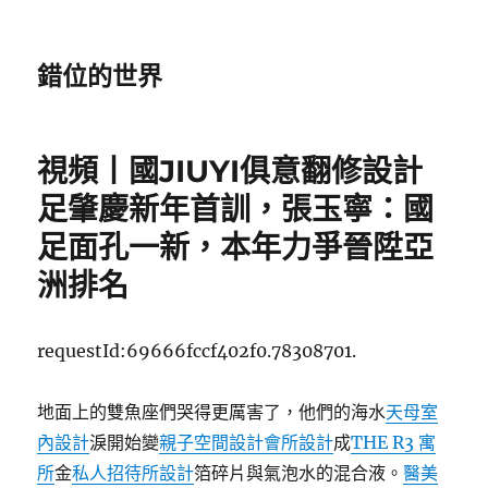
錯位的世界
視頻丨國JIUYI俱意翻修設計
足肇慶新年首訓，張玉寧：國
足面孔一新，本年力爭晉陞亞
洲排名
requestId:69666fccf402f0.78308701.
地面上的雙魚座們哭得更厲害了，他們的海水
天母室
內設計
淚開始變
親子空間設計
會所設計
成
THE R3 寓
所
金
私人招待所設計
箔碎片與氣泡水的混合液。
醫美