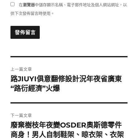
在
瀏覽器
中儲存顯示名稱、電子郵件地址及個人網站網址，以
供下次發佈留言時使用。
文
上一篇文章
章
路JIUYI俱意翻修設計況年夜省廣東
上
一
“路衍經濟”火爆
導
篇
覽
文
章:
下一篇文章
廢棄樹枝年夜變OSDER奧斯德零件
下
一
商身！男人自制鞋架、晾衣架、衣架