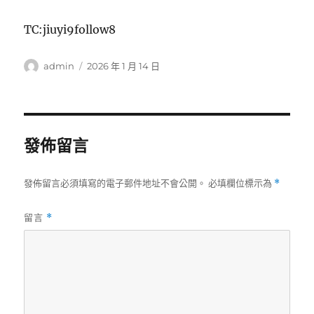
TC:jiuyi9follow8
作
發
admin
2026 年 1 月 14 日
者
佈
日
期:
發佈留言
發佈留言必須填寫的電子郵件地址不會公開。
必填欄位標示為
*
留言
*