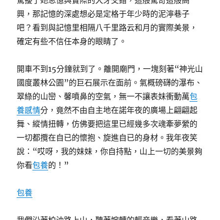
驚擾了她思憶與實際的犬牙交錯，這般驚奇這般高
興，那記憶的深處想必是定格于年少時的泥濘巷子
吧？看到與記憶里相隔八千里路云和月的實際美景，
確定有些不信任本身的眼睛了。
開車不到15分鐘就到了。離開廟門，一塊刻著“神光山
國度叢林公園”的巨石展示在面前。氣概磅礴的瀑布、
翠綠的山巒、馨噴鼻的空氣，無一不讓表妹衝動萬
包
養感情
分，竟然不由自主地在諾年夜的廣場上翩翩起
舞、縱情扭轉，仿佛要把這里已經幾多次魂牽夢縈的
一切都攬在自已的懷抱、旋進自已的身材。我年夜笑
說：“哎呀，我的妹妹，你自持點，山上一切的美景夠
你看
包養
的！”
包養