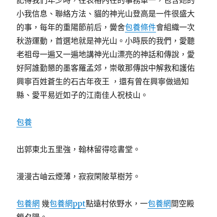
記得我們年少時，往表格內在的事務單一，包含她的
小我信息、聯絡方法、貓的神光山登高是一件很盛大
的事，每年的重陽節前后，黌舍
包養條件
會組織一次
秋游運動，首選地就是神光山。小時辰的我們，愛聽
老祖母一遍又一遍地講神光山漂亮的神話和傳說，愛
好阿誰勤懇的墨客羅孟郊，崇敬那傳說中解救和護佑
興寧百姓蒼生的石古年夜王 ，還有曾在興寧做過知
縣、愛平易近如子的江南佳人祝枝山。
包養
出郭東北五里強，翰林留得唸書堂。
漫漫古岫云煙薄，寂寂閑陂草樹芳。
包養網
幾
包養網ppt
點遠村依野水，一
包養網
間空殿