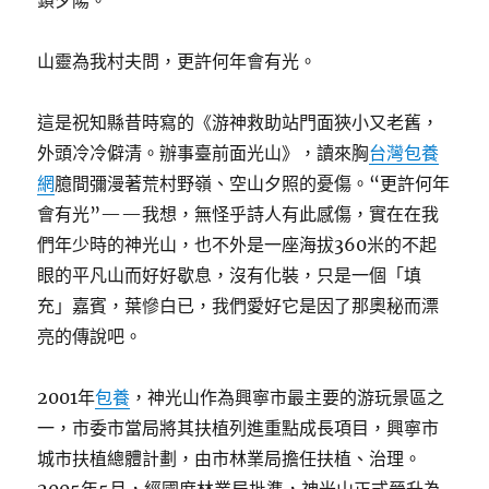
鎖夕陽。
山靈為我村夫問，更許何年會有光。
這是祝知縣昔時寫的《游神救助站門面狹小又老舊，
外頭冷冷僻清。辦事臺前面光山》，讀來胸
台灣包養
網
臆間彌漫著荒村野嶺、空山夕照的憂傷。“更許何年
會有光”——我想，無怪乎詩人有此感傷，實在在我
們年少時的神光山，也不外是一座海拔360米的不起
眼的平凡山而好好歇息，沒有化裝，只是一個「填
充」嘉賓，葉慘白已，我們愛好它是因了那奧秘而漂
亮的傳說吧。
2001年
包養
，神光山作為興寧市最主要的游玩景區之
一，市委市當局將其扶植列進重點成長項目，興寧市
城市扶植總體計劃，由市林業局擔任扶植、治理。