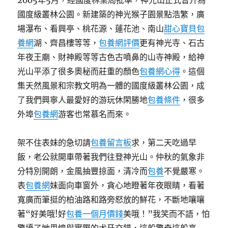
2005年5月，經國度林業局批準，神光山正式晉升為
國度級叢林公園。新建築的神光猴子園景點浩繁，廣
場瀑布、看興亭、桃花源、蓮花池、南山
甜心寶貝包
養網
湖、齊昌樓等等，
包養網評價
更有神光寺、石古
年夜王廟、財神殿等等古色古噴鼻的山寺神殿，給神
光山平添了很多奧秘而莊重的顏色
包養網心得
。這個
集天然風景和宗教文明為一體的國度級叢林公園，成
了我們興寧人最愛好的游玩休閑勝地
包養條件
，很多
外埠
包養網
游客也常慕名而來。
架不住表妹的急切請
包養留言板
求，第二天吃過早
飯，老公就開車帶著我們往登神光山。仲秋的氣象非
分特別開朗，金風抽豐掠面，清冷而
包養
不覺嚴寒。
表
包養網
妹面向車窗外，貪心地瞪著年夜眼睛，看著
寬廣而筆挺的柏油路和路旁怒放的鮮花，不斷地嚷嚷
著“好美哦!好
包養一個月價錢
美哦！”我笑而不語，怕