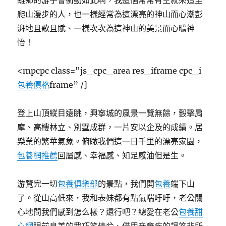
離鄉的游子會衝動如此啊，我這個常常有空就來這里
爬山漫步的人，也一樣經常為這漂亮的神山而心潮彭
湃地且歌且賦、一樣次次為這神山的美景而心曠神
怡！
<mpcpc class="js_cpc_area res_iframe cpc_i
包養價格
frame” /]
登上山頂縱目遠眺，興寧城的風景一覽無餘，轂擊肩
摩、高樓林立、別墅成群，一片安以企及的成績。居
樂業的繁華氣象。俯瞰我們這一日千里的漂亮家園，
包養網推薦
回屬感、幸福感、知足感油但是生。
游覽完一切
包養俱樂部
的景點，我們開
包養
端下山
了。從山高低來，我和表妹都有點氣喘吁吁，老公關
心地問我們感到怎么樣？還行吧？總愛在老公
包養甜