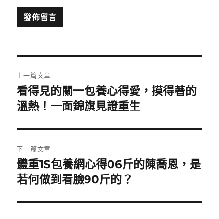
文
上一篇文章
章
看得見的關一包養心得愛，摸得著的
上
一
溫熱！一面錦旗見證重生
導
篇
覽
文
章:
下一篇文章
體重1S包養網心得06斤的陳喬恩，是
下
一
若何做到看臉90斤的？
篇
文
章: