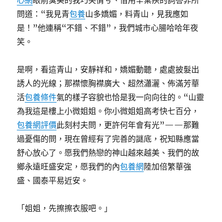
心網
眼前臭美的我巧笑倩兮、借用辛棄疾的詞答非所
問道：“我見青
包養
山多嬌媚，料青山，見我應如
是！”他連稱“不錯、不錯”，我們城市心腸哈哈年夜
笑。
是啊，看這青山，安靜祥和，嬌媚動聽，處處披髮出
誘人的光線；那襟懷胸襟廣大、超然瀟灑、佈滿芳華
活
包養條件
氣的樣子容貌也恰是我一向向往的。“山靈
為我這是樓上小微姐姐。你小微姐姐高考快七百分，
包養網評價
此刻村夫問，更許何年會有光”——那難
過憂傷的問，現在曾經有了完善的謎底，祝知縣應當
舒心放心了。愿我們熱戀的神山越來越美、我們的故
鄉永遠旺盛安定，愿我們的內
包養網
陸加倍繁華強
盛、國泰平易近安。
「姐姐，先擦擦衣服吧。」