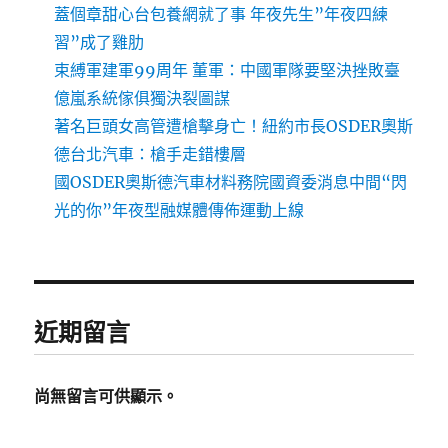
蓋個章甜心台包養網就了事 年夜先生”年夜四練
習”成了雞肋
束縛軍建軍99周年 董軍：中國軍隊要堅決挫敗臺
億嵐系統傢俱獨決裂圖謀
著名巨頭女高管遭槍擊身亡！紐約市長OSDER奧斯
德台北汽車：槍手走錯樓層
國OSDER奧斯德汽車材料務院國資委消息中間“閃
光的你”年夜型融媒體傳佈運動上線
近期留言
尚無留言可供顯示。