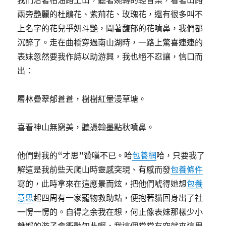
我們沿著柏油路上山，聽著婉轉的輕音樂，看著山路
兩旁艷麗的杜鵑花、紫荊花、玫瑰花，還有很多叫不
上名字的花兒爭妍斗艷，聞著馥郁的花噴鼻，我們都
沉醉了。走在曲橋穿過南山湖時，一路上驚喜連連的
表妹忽然要我作詩以助游興，我也絕不忍讓，信口而
出：
層林疊翠郁蒼蒼，樹樹紅暈漫草塘。
喜看神山無窮美，聽憑翰墨點秋噴鼻。
他們對我的“才思”贊嘆不已。哈
包養網
哈，只要我了
解這是我前些天爬山時靈感突現、有感而發
包養條件
寫的，此時拿來在這應景而炫，把他們唬得她想
包養
意思
起四周有一家寵物救助站，便抱著貓回身出了社
一愣一愣的。自得之余我在想，何止像表妹那樣少小