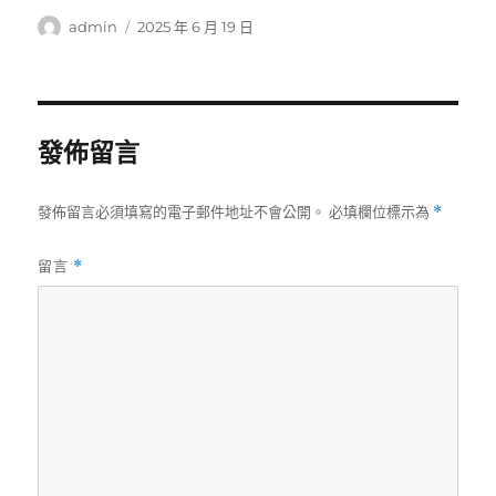
作
發
admin
2025 年 6 月 19 日
者
佈
日
期:
發佈留言
發佈留言必須填寫的電子郵件地址不會公開。
必填欄位標示為
*
留言
*