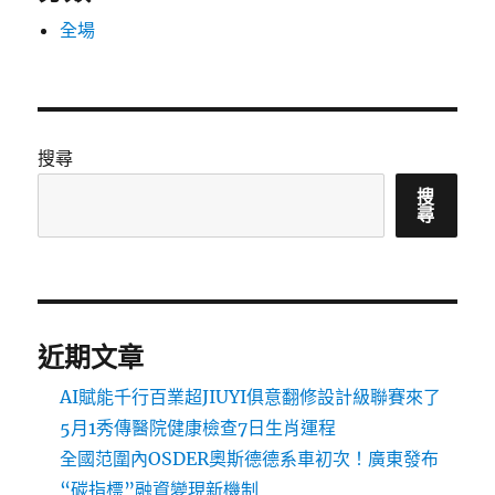
全場
搜尋
搜
尋
近期文章
AI賦能千行百業超JIUYI俱意翻修設計級聯賽來了
5月1秀傳醫院健康檢查7日生肖運程
全國范圍內OSDER奧斯德德系車初次！廣東發布
“碳指標”融資變現新機制