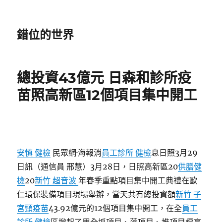
錯位的世界
總投資43億元 日森和診所疫
苗照高新區12個項目集中開工
安慎 健檢
民眾網·海報消
員工診所 健檢
息日照3月29
日訊（通信員 邢慧）3月28日，日照高新區20
供膳健
檢
20
新竹 超音波
年春季重點項目集中開工典禮在歐
仁環保裝備項目現場舉辦，當天共有總投資額
新竹 子
宮頸疫苗
43.92億元的12個項目集中開工，在全
員工