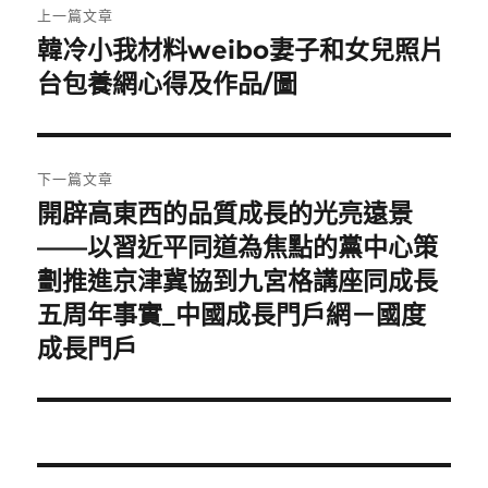
上一篇文章
章
韓冷小我材料weibo妻子和女兒照片
上
一
台包養網心得及作品/圖
導
篇
覽
文
章:
下一篇文章
開辟高東西的品質成長的光亮遠景
下
一
——以習近平同道為焦點的黨中心策
篇
劃推進京津冀協到九宮格講座同成長
文
五周年事實_中國成長門戶網－國度
章:
成長門戶