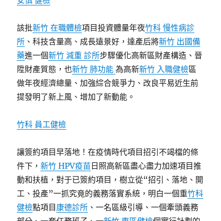
安慎 健檢
該批
新竹 在職體檢
項目投資體量年夜
竹科 慢性病診
所
、科技含量高、成長遠景好，達產后將
新竹 出國備
藥
進一個
新竹 減重 診所
步驟優化高新區財產構造、晉
陞財產質態，也
新竹 肺功能
為高新
新竹 入職健檢
區
做年夜經濟總量、加強綜合競爭力、改良平易近生前
提發明了新上風、增加了新動能。
竹科 員工健檢
讓簽約項目早落地！在疫情時代項目招引不竭檔的條
件下，
新竹 HPV疫苗
日照高新區盡心盡力加速項目推
動和扶植，對于已簽約項目，樹立從“招引、落地、開
工、投產”一抓究竟的義務落實系統，明白一個重
竹科
健檢
點項目
康德診所
、一名區級引導、一個牽頭義務