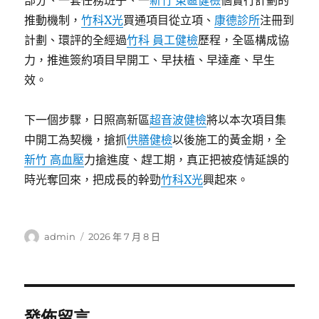
部分、一套任務班子、一
新竹 東區健檢
個實行計劃的
推動機制，
竹科X光
買通項目從立項、
康德診所
注冊到
計劃、環評的全經過
竹科 員工健檢
歷程，全區構成協
力，推進簽約項目早開工、早扶植、早達產、早生
效。
下一個步驟，日照高新區
超音波健檢
將以本次項目集
中開工為契機，搶抓
供膳健檢
以後施工的黃金期，全
新竹 高血壓
力搶進度、趕工期，真正把被疫情延誤的
時光奪回來，把成長的幹勁
竹科X光
興起來。
作
發
admin
2026 年 7 月 8 日
者
佈
日
期:
發佈留言