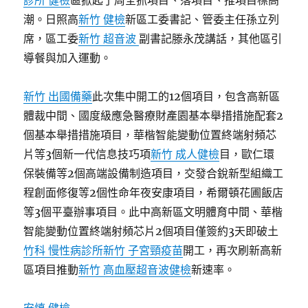
診所 健檢
區掀起了周全抓項目、落項目、推項目標高
潮。日照高
新竹 健檢
新區工委書記、管委主任孫立列
席，區工委
新竹 超音波
副書記滕永茂講話，其他區引
導餐與加入運動。
新竹 出國備藥
此次集中開工的12個項目，包含高新區
體裁中間、國度級應急醫療財產園基本舉措措施配套2
個基本舉措措施項目，華楷智能變動位置終端射頻芯
片等3個新一代信息技巧項
新竹 成人健檢
目，歐仁環
保裝備等2個高端設備制造項目，交發合銳新型組織工
程創面修復等2個性命年夜安康項目，希爾頓花圃飯店
等3個平臺辦事項目。此中高新區文明體育中間、華楷
智能變動位置終端射頻芯片2個項目僅簽約3天即破土
竹科 慢性病診所
新竹 子宮頸疫苗
開工，再次刷新高新
區項目推動
新竹 高血壓
超音波健檢
新速率。