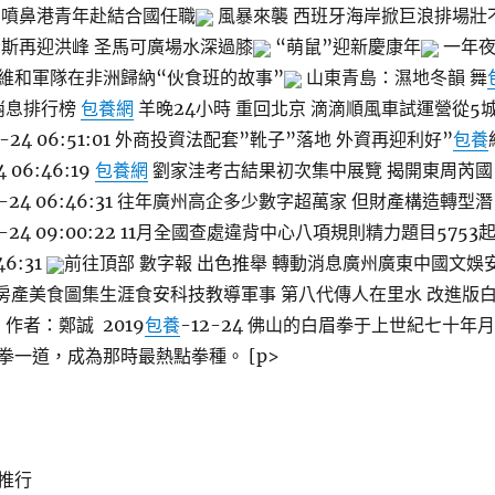
噴鼻港青年赴結合國任職
風暴來襲 西班牙海岸掀巨浪排場壯
斯再迎洪峰 圣馬可廣場水深過膝
“萌鼠”迎新慶康年
一年
維和軍隊在非洲歸納“伙食班的故事”
山東青島：濕地冬韻 舞
消息排行榜
包養網
羊晚24小時 重回北京 滴滴順風車試運營從5
2-24 06:51:01 外商投資法配套”靴子”落地 外資再迎利好”
包養
 06:46:19
包養網
劉家洼考古結果初次集中展覽 揭開東周芮國
2-24 06:46:31 往年廣州高企多少數字超萬家 但財產構造轉型潛
2-24 09:00:22 11月全國查處違背中心八項規則精力題目5753
46:31
前往頂部 數字報 出色推舉 轉動消息廣州廣東中國文娛
r 房產美食圖集生涯食安科技教導軍事 第八代傳人在里水 改進版
作者：鄭誠 2019
包養
-12-24 佛山的白眉拳于上世紀七十年月
拳一道，成為那時最熱點拳種。 [p>
推行