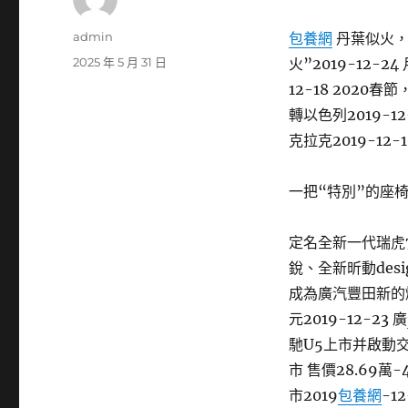
作
admin
包養網
丹葉似火，
者
發
2025 年 5 月 31 日
火”2019-12-2
佈
12-18 2020
日
轉以色列2019-1
期:
克拉克2019-12
一把“特別”的座椅
​定名全新一代瑞虎7
銳、全新昕動desi
成為廣汽豐田新的爆款
元2019-12-23 ​廣
馳U5上市并啟動交付
市 售價28.69萬-
市2019
包養網
-12