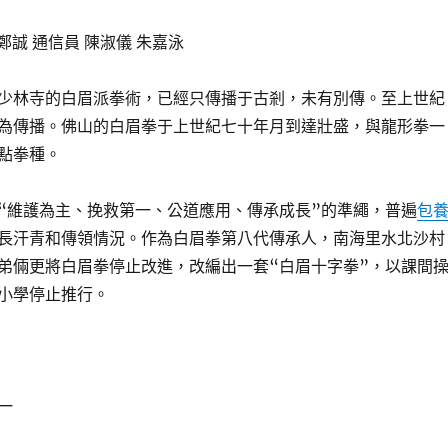
 鄭誠 通信員 陳淑儀 朱嘉泳
少林寺的白眉派拳術，已經只傳播于古剎，未有別傳。至上世紀
為傳播。佛山的白眉拳于上世紀七十年月到達壯盛，與龍形拳一
點拳種。
“維護為主、挽救第一、公道應用、傳承成長”的準繩，普遍
包
長汗青和傳領情況。作為白眉拳第八代傳承人，南海里水北沙村
弟倆更將白眉拳停止改進，改編出一套“白眉十字拳”，以課間
小學停止推行。
一