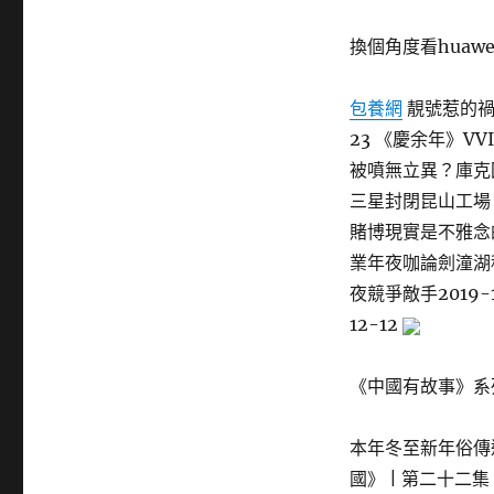
換個角度看huaw
包養網
靚號惹的禍
23 《慶余年》VV
被噴無立異？庫克回
三星封閉昆山工場，
賭博現實是不雅念的
業年夜咖論劍潼湖科技
夜競爭敵手2019
12-12
《中國有故事》系
本年冬至新年俗傳遞
國》 | 第二十二集 