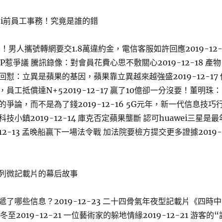
ei前員工事務！究竟是誰的錯
！男人攜號轉網要交1.8萬違約金，電信客服如許回應2019-12
IP惹爭議 騰訊錄像：對會員花費心思不敷關心2019-12-18 產物
懟：立異是蘋果的基因，蘋果靠立異越來越強盛2019-12-17 
員工抵償達N+52019-12-17 贏了10億卻一分沒要！董明珠：
爭論，而不是為了錢2019-12-16 5G元年，新一代信息技巧
小鎮2019-12-14 庫克否定蘋果壟斷 認可huawei三星是最
-12-13 孟晚船贏下一場法令戰 加法院要檢方提交更多證據2019-
列微記載片的幕后故事
了哪些信息？2019-12-23 二十四骨氣年夜型記載片《四時中
冬至2019-12-21 一位藝術家的躲地情緣2019-12-21 游客的“