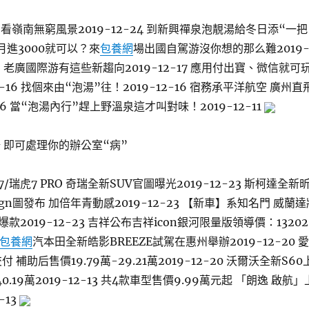
看嶺南無窮風景2019-12-24 到新興禪泉泡靚湯給冬日添“一把
4 月進3000就可以？來
包養網
場出國自駕游沒你想的那么難2019
春節，老廣國際游有這些新趨向2019-12-17 應用付出寶、微信就可
2-16 找個來由“泡湯”往！2019-12-16 宿務承平洋航空 廣州直
-16 當“泡湯內行”趕上野溫泉這才叫對味！2019-12-11
 即可處理你的辦公室“病”
/瑞虎7 PRO 奇瑞全新SUV官圖曝光2019-12-23 斯柯達全新
gn圖發布 加倍年青動感2019-12-23 【新車】系知名門 威蘭達
2019-12-23 吉祥公布吉祥icon銀河限量版領導價：13202
包養網
汽本田全新皓影BREEZE試駕在惠州舉辦2019-12-20 愛
 補助后售價19.79萬-29.21萬2019-12-20 沃爾沃全新S60
40.19萬2019-12-13 共4款車型售價9.99萬元起 「朗逸 啟航」
-13