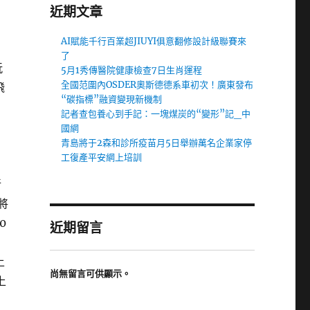
近期文章
AI賦能千行百業超JIUYI俱意翻修設計級聯賽來
-
了
玩
5月1秀傳醫院健康檢查7日生肖運程
全國范圍內OSDER奧斯德德系車初次！廣東發布
飛
“碳指標”融資變現新機制
記者查包養心到手記：一塊煤炭的“變形”記_中
國網
青島將于2森和診所疫苗月5日舉辦萬名企業家停
工復產平安網上培訓
昕
將
0
近期留言
上
尚無留言可供顯示。
上