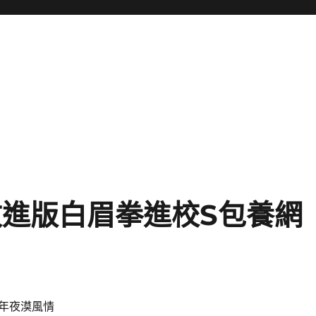
改進版白眉拳進校S包養網
年夜漠風情