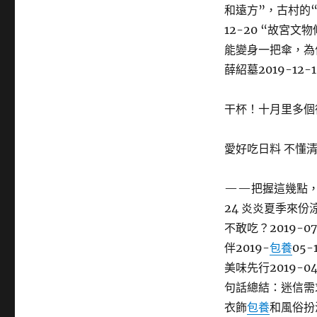
和遠方”，古村的“路
12-20 “故宮文
能變身一把傘，為何
薛紹墓2019-12-
干杯！十月里多個
愛好吃日料 不懂
——把握這幾點，清酒
24 炎炎夏季來份
不敢吃？2019-0
伴2019-
包養
05-
美味先行2019-
句話總結：迷信需
衣飾
包養
和風俗扮