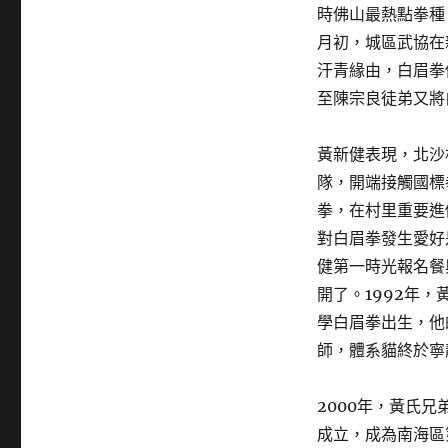
時佛山最熱點拳種
月初，城區武協在
汗青緣由，白眉拳
至陳宗良徒弟又將
黃新健表現，北沙
隊，開端接觸國標
拳，在村里重要進
對白眉拳發生愛好
健第一時光報名餐
開了。1992年
學白眉拳出生，他
師，體系貓終於寧
2000年，黃氏兄
成立，成為南海區