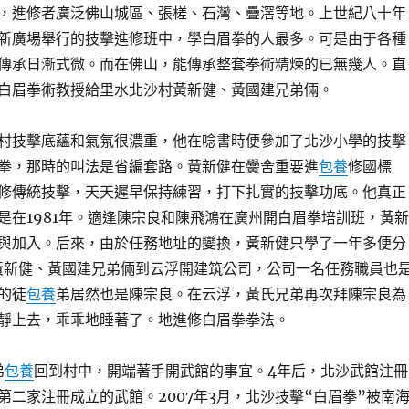
，進修者廣泛佛山城區、張槎、石灣、疊滘等地。上世紀八十年
新廣場舉行的技擊進修班中，學白眉拳的人最多。可是由于各種
傳承日漸式微。而在佛山，能傳承整套拳術精煉的已無幾人。直
白眉拳術教授給里水北沙村黃新健、黃國建兄弟倆。
村技擊底蘊和氣氛很濃重，他在唸書時便參加了北沙小學的技擊
拳，那時的叫法是省編套路。黃新健在黌舍重要進
包養
修國標
修傳統技擊，天天遲早保持練習，打下扎實的技擊功底。他真正
是在1981年。適逢陳宗良和陳飛鴻在廣州開白眉拳培訓班，黃新
與加入。后來，由於任務地址的變換，黃新健只學了一年多便分
，黃新健、黃國建兄弟倆到云浮開建筑公司，公司一名任務職員也
的徒
包養
弟居然也是陳宗良。在云浮，黃氏兄弟再次拜陳宗良為
靜上去，乖乖地睡著了。地進修白眉拳拳法。
弟
包養
回到村中，開端著手開武館的事宜。4年后，北沙武館注冊
第二家注冊成立的武館。2007年3月，北沙技擊“白眉拳”被南