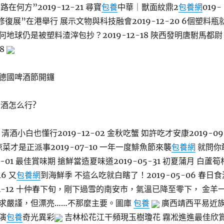
在何方”2019-12-21 尋寶
包養
中華｜獸面紋鼎2
包養網
019-
物修復展”在港舉行 展示文物與科技融會2019-12-20 6個塑料瓶
地球仍是被塑料渣滓包抄？2019-12-18 陜西發明唐駙馬都尉
18
德國啤酒節開鑼
清酒怎么行?
小白也懂行2019-12-02 金秋吃蟹 如許吃才安康2019-09
涼菜才是正派事2019-07-10 一年一度鯡魚節來襲
包養網
就問你
7-01 最佳賞味期 搶鮮當造夏味道2019-05-31 初夏蒲月 白蘆筍
16 又
包養網
到海鮮季 不這么吃就白瞎了！2019-05-06 春日食
04-12 十仲春下旬，剛下過雪的南安市，氣溫已降至零下， 金羊
求嚴謹，但漂亮……不那麼主要。圖庫
包養
廣西靖西平易近
演
包養
奇光異彩
吉林松花江干頻現玉樹瓊花 霧凇進進最佳欣