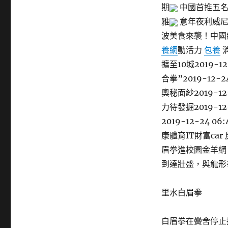
期
中國首推五名
雅
意年夜利威尼
波美食來襲！中國
養網
動活力
包養
擴至10城2019-1
合拳”2019-12-24
奧秘面紗2019-1
力待發掘2019-1
2019-12-24 06:
康體育IT財富ca
眉拳進校園金羊網 
到達壯盛，與龍形
里水白眉拳
白眉拳在黌舍停止