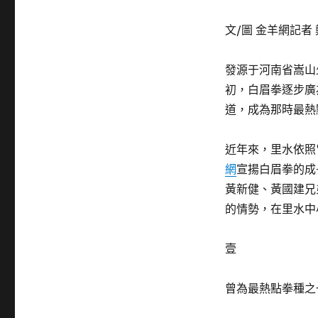
文/圖 金羊網記者
發源于河南省嵩山
初，白眉拳逐步廣
道，成為那時最熱
近年來，里水依照
網
宣揚白眉拳的成
黃新健、黃國建兄
的情勢，在里水中
壹
曾為最熱點拳種之