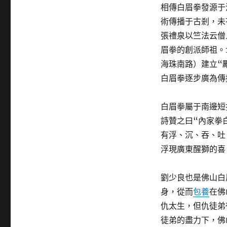
相傳白眉拳發源于
術傳播于古剎，未
張禮泉以竺法云僧
眉拳的創派師祖。
海珠南路）建立“
白眉拳逐步廣為傳
白眉拳屬于南邊短
詩贊之曰“內家拳
有浮、沉、吞、吐
浮現廣東醒獅的喜
劉少良也是佛山白
身，從而
包養
在佛
仇太生，但仇徒弟
徒弟的盡力下，佛