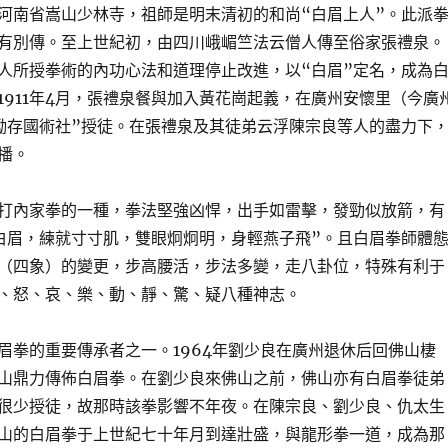
河南省嵩山少林寺，祖師是明末清初的和尚“白眉上人”。此派
有別傳。至上世紀初，由四川峨嵋竺法云僧人傳至俗家張禮泉。
人所授拳術的內功心法和道理停止改進，以“白眉”定名，成為
1911年4月，張禮泉餐與加入黃花崗起義，在廣州安懷里（今廣
勵存國術社”授徒。在張禮泉及其徒弟云浮陳宗良等人的盡力下
播。
打內家拳的一種，拳法堅強凶悍，出手如雷擊，發勁似放箭，有
白眉，練就寸寸肌，雙眼炯炯明，身輕燕子飛”。且白眉拳師體
（四象）的變更，步高腰活，步法多變，走八卦位，特殊有利于
、怒、哀、樂、動、靜、驚、疑八種神志。
眉拳的重要傳承者之一。1964年劉少良在廣州退休后回佛山棲
山鼎力傳佈白眉拳。在劉少良來佛山之前，佛山亦有白眉拳徒弟
很少授徒，故那時該拳影響不年夜。在陳宗良、劉少良、仇太生
山的白眉拳于上世紀七十年月到達壯盛，與龍形拳一道，成為那