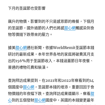
下月的圣誕節也受影響
飆升的物價，影響到的不只是感恩節的晚餐，下個月
的圣誕節，國外過節的人們也將感
甜心網
觸感染到食
物等價錢下跌帶來的壓力。
據美
甜心網
通社新聞，依據WorldRemit圣誕節本錢
研討的最新成果，本年世界各地的家庭將破費其月支
出的156%用于圣誕節收入，本錢涵蓋節日年夜餐、
普通的禮物花費和裝潢。
查詢拜訪成果提到，在2021年和2022年察看到的14
個國度中
甜心網
，圣誕節本錢的增添，重要回因于食
物價錢的年夜幅下跌。查詢拜訪成果還顯示，察看
甜
心
到的五個發財
甜心網
國度中，英國的本錢變更最年