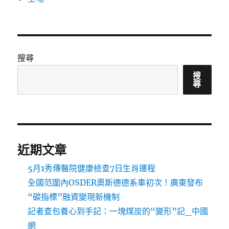
搜尋
搜
尋
近期文章
5月1秀傳醫院健康檢查7日生肖運程
全國范圍內OSDER奧斯德德系車初次！廣東發布
“碳指標”融資變現新機制
記者查包養心到手記：一塊煤炭的“變形”記_中國
網