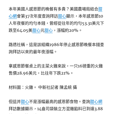
本年美國人感恩節的晚餐有多貴？美國農場局結合
甜
心網
會第37次年度查詢拜訪
甜心
顯示，本年感恩節10
人年夜餐的均勻本錢，曾經從往年的均勻53.31美元下
跌至64.05美
甜心
元
甜心
，漲幅約20%。
路透社稱，這是該組織1986年停止感恩節晚餐本錢查
詢拜訪以來的最年夜漲幅。
拿感恩節餐桌上的主菜火雞來說，一只16磅重的火雞
售價28.96美元，比往年下跌21%。
材料圖：火雞。 中新社記者 陳孟統 攝
但這并
甜心
不是漲幅最高的感恩節食物。查詢
甜心網
拜訪數據顯示，14盎司袋裝立方混雜餡料已到達3.88