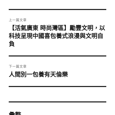
文
上一篇文章
章
【活氣廣東 時尚灣區】勵豐文明，以
上
一
科技呈現中國喜包養式浪漫與文明自
導
篇
負
覽
文
章:
下一篇文章
人間別一包養有天倫樂
下
一
篇
文
章:
彙整