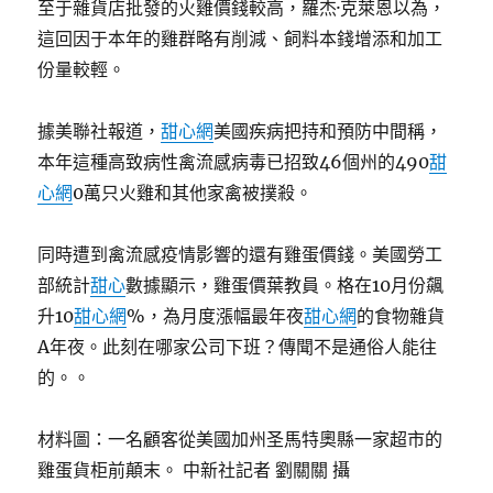
至于雜貨店批發的火雞價錢較高，羅杰·克萊恩以為，
這回因于本年的雞群略有削減、飼料本錢增添和加工
份量較輕。
據美聯社報道，
甜心網
美國疾病把持和預防中間稱，
本年這種高致病性禽流感病毒已招致46個州的490
甜
心網
0萬只火雞和其他家禽被撲殺。
同時遭到禽流感疫情影響的還有雞蛋價錢。美國勞工
部統計
甜心
數據顯示，雞蛋價葉教員。格在10月份飆
升10
甜心網
%，為月度漲幅最年夜
甜心網
的食物雜貨
A年夜。此刻在哪家公司下班？傳聞不是通俗人能往
的。。
材料圖：一名顧客從美國加州圣馬特奧縣一家超市的
雞蛋貨柜前顛末。 中新社記者 劉關關 攝