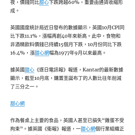
夜，價錢同比
甜心
下跌跨越60%，重要由通貨收縮形
成。
英國國度統計局近日發布的數據顯示，英國10月CPI同
比下跌11.1%，漲幅再創40年來新高。此中，食物和
非酒精飲料價錢已持續15個月下跌，10月份同比下跌
16.4%，漲
甜心網
幅為1977年9月以來最高。
據英國
甜心
《逐日電訊報》報道，Kantar的最新數據
顯示，截至10月底，購置圣誕布丁的人數比往年削減
了三分之一。
甜心網
作為餐桌上主要的食品，英國人甚至已損失“雞蛋不受
拘束”。據英國《衛報》報道，一
甜心網
個行業組織正