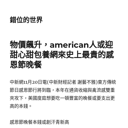
錯位的世界
物價飆升，american人或迎
甜心甜包養網來史上最貴的感
恩節晚餐
中新網11月20日電(中新財經記者 謝藝不雅)東方傳統
節日感恩節行將到臨，本年在通貨收縮與禽流感雙重
夾攻下，美國度庭想要吃一頓豐富的晚餐或要支出更
高的本錢。
感恩節晚餐本錢或創汗青新高