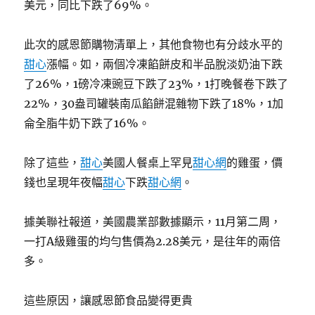
美元，同比下跌了69%。
此次的感恩節購物清單上，其他食物也有分歧水平的
甜心
漲幅。如，兩個冷凍餡餅皮和半品脫淡奶油下跌
了26%，1磅冷凍豌豆下跌了23%，1打晚餐卷下跌了
22%，30盎司罐裝南瓜餡餅混雜物下跌了18%，1加
侖全脂牛奶下跌了16%。
除了這些，
甜心
美國人餐桌上罕見
甜心網
的雞蛋，價
錢也呈現年夜幅
甜心
下跌
甜心網
。
據美聯社報道，美國農業部數據顯示，11月第二周，
一打A級雞蛋的均勻售價為2.28美元，是往年的兩倍
多。
這些原因，讓感恩節食品變得更貴