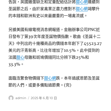
告說，英國雞蛋缺乏和定量配給估計將
甜心網
連續到
圣誕節之后，由於家禽業正盡力應對不
甜心網
竭攀升
的本錢和歐洲有史以來最嚴重的一場禽流感。
另據美國有線電視消息網報道，金融辦事公司PNC近
日發布了第39次年度圣誕物價指數。歌曲《圣誕十二
天》中列出的十幾種商品的價錢本年創下了45523.27
美元的汗青新高，比往年增加了10.5%。此中提到的
法國
甜心
母雞和斑鳩價錢同比分辨下跌25%和
33.3%。
面臨浩繁食物價錢下
甜心網
跌，本年過感恩節及圣誕
節的人們，或要多備點過節費。(完)
作
發
admin
2025 年 6 月 10 日
者
佈
日