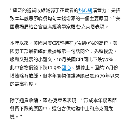
“廣泛的通貨收縮減弱了花費者的
甜心網
購置力，是招
致本年感恩節晚餐均勻本錢增添的一個主要原因。”美
國農場局結合會首席經濟學家羅杰·克萊恩表現。
本年以來，美國月度CPI堅持在7%到9%的高位。美
國勞工部最新統計數據顯示一句話簡介：先婚後愛，
暖和又殘暴的小甜文，10月美國CPI同比下跌7.7%，
此中食物價錢下跌10.9%
甜心
。述停止。固然10月份
增速略有放緩，但本年食物價錢通脹已是1979年以來
的最高程度。
除了通貨收縮，羅杰·克萊恩表現，“形成本年感恩節
餐費下跌的原因中，還包含供給鏈中止和烏克蘭危
機。”