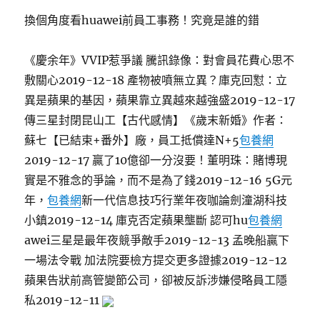
換個角度看huawei前員工事務！究竟是誰的錯
《慶余年》VVIP惹爭議 騰訊錄像：對會員花費心思不
敷關心2019-12-18 產物被噴無立異？庫克回懟：立
異是蘋果的基因，蘋果靠立異越來越強盛2019-12-17
傳三星封閉昆山工【古代感情】《歲末新婚》作者：
蘇七【已結束+番外】廠，員工抵償達N+5
包養網
2019-12-17 贏了10億卻一分沒要！董明珠：賭博現
實是不雅念的爭論，而不是為了錢2019-12-16 5G元
年，
包養網
新一代信息技巧行業年夜咖論劍潼湖科技
小鎮2019-12-14 庫克否定蘋果壟斷 認可hu
包養網
awei三星是最年夜競爭敵手2019-12-13 孟晚船贏下
一場法令戰 加法院要檢方提交更多證據2019-12-12
蘋果告狀前高管變節公司，卻被反訴涉嫌侵略員工隱
私2019-12-11