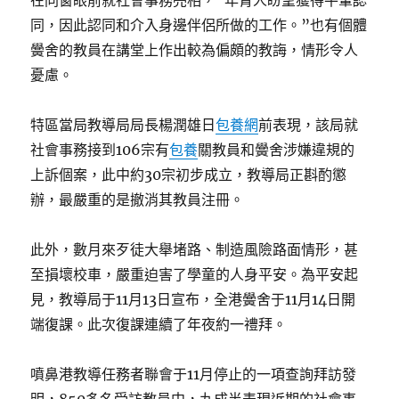
在同窗眼前就社會事務亮相，“年青人盼望獲得平輩認
同，因此認同和介入身邊伴侶所做的工作。”也有個體
黌舍的教員在講堂上作出較為偏頗的教誨，情形令人
憂慮。
特區當局教導局局長楊潤雄日
包養網
前表現，該局就
社會事務接到106宗有
包養
關教員和黌舍涉嫌違規的
上訴個案，此中約30宗初步成立，教導局正斟酌懲
辦，最嚴重的是撤消其教員注冊。
此外，數月來歹徒大舉堵路、制造風險路面情形，甚
至損壞校車，嚴重迫害了學童的人身平安。為平安起
見，教導局于11月13日宣布，全港黌舍于11月14日開
端復課。此次復課連續了年夜約一禮拜。
噴鼻港教導任務者聯會于11月停止的一項查詢拜訪發