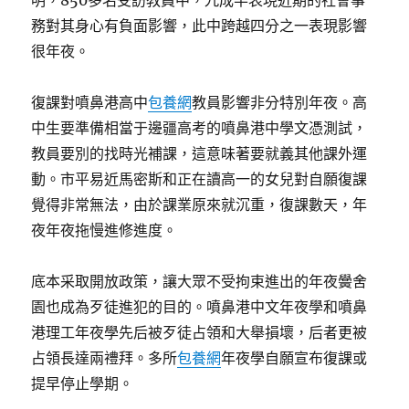
明，850多名受訪教員中，九成半表現近期的社會事
務對其身心有負面影響，此中跨越四分之一表現影響
很年夜。
復課對噴鼻港高中
包養網
教員影響非分特別年夜。高
中生要準備相當于邊疆高考的噴鼻港中學文憑測試，
教員要別的找時光補課，這意味著要就義其他課外運
動。市平易近馬密斯和正在讀高一的女兒對自願復課
覺得非常無法，由於課業原來就沉重，復課數天，年
夜年夜拖慢進修進度。
底本采取開放政策，讓大眾不受拘束進出的年夜黌舍
園也成為歹徒進犯的目的。噴鼻港中文年夜學和噴鼻
港理工年夜學先后被歹徒占領和大舉損壞，后者更被
占領長達兩禮拜。多所
包養網
年夜學自願宣布復課或
提早停止學期。