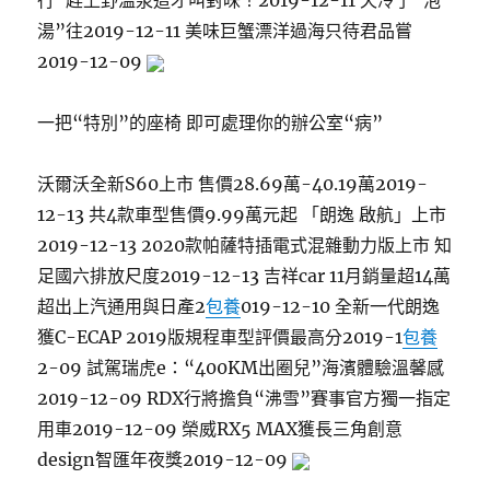
行”趕上野溫泉這才叫對味！2019-12-11 天冷了“泡
湯”往2019-12-11 美味巨蟹漂洋過海只待君品嘗
2019-12-09
一把“特別”的座椅 即可處理你的辦公室“病”
沃爾沃全新S60上市 售價28.69萬-40.19萬2019-
12-13 共4款車型售價9.99萬元起 「朗逸 啟航」上市
2019-12-13 2020款帕薩特插電式混雜動力版上市 知
足國六排放尺度2019-12-13 吉祥car 11月銷量超14萬
超出上汽通用與日產2
包養
019-12-10 全新一代朗逸
獲C-ECAP 2019版規程車型評價最高分2019-1
包養
2-09 ​試駕瑞虎e：“400KM出圈兒”海濱體驗溫馨感
2019-12-09 RDX行將擔負“沸雪”賽事官方獨一指定
用車2019-12-09 榮威RX5 MAX獲長三角創意
design智匯年夜獎2019-12-09