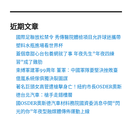
近期文章
國際足聯放松禁令 秀傳醫院體檢項目允許球迷攜帶
塑料水瓶進場看世界杯
蓋個章甜心台包養網就了事 年夜先生”年夜四練
習”成了雞肋
束縛軍建軍99周年 董軍：中國軍隊要堅決挫敗臺
億嵐系統傢俱獨決裂圖謀
著名巨頭女高管遭槍擊身亡！紐約市長OSDER奧斯
德台北汽車：槍手走錯樓層
國OSDER奧斯德汽車材料務院國資委消息中間“閃
光的你”年夜型融媒體傳佈運動上線