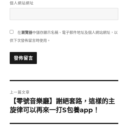
個人網站網址
在
瀏覽器
中儲存顯示名稱、電子郵件地址及個人網站網址，以
供下次發佈留言時使用。
文
上一篇文章
章
【零號音樂廳】謝絕套路，這樣的主
上
一
旋律可以再來一打S包養app！
導
篇
覽
文