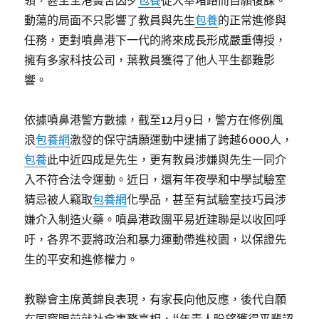
領，甚至全港黌舍因歹
包養
徒大舉堵路而自願復課。
動蕩的局面不只影響了教員與先生
包養
的正常進修與
任務，更對噴鼻港下一代的將來成長形成嚴重傳授，
擁有多家科技公司，葉教員獲得了他人平生都難影
響。
依據噴鼻港警方數據，截至12月9日，警方在修例風
浪
包養網
激發的保守請願運動中逮捕了跨越6000人，
包養
此中近四成是先生，更有教員涉嫌與先生一同介
入不符合法令運動。近日，還有年夜學和中學試驗室
猜忌被人竊取
包養網
化學品，甚至有試驗室技巧員涉
嫌介入制造火藥。噴鼻港政團平易近建聯是以收回呼
吁，各界不要將政治和暴力運動帶進校園，以保證先
生的平安和進修權力。
教聯會主席黃錦良表現，有家長向他反應，後代自願