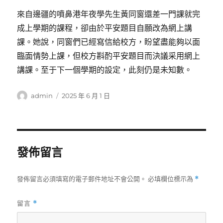
來自邊疆的噴鼻港年夜學先生黃同窗還差一門課就完
成上學期的課程，卻由於平安題目自願改為網上講
課。她說，同窗們已經寫信給校方，盼望盡能夠以面
臨面情勢上課，但校方斟酌平安題目而決議采用網上
講課。至于下一個學期的設定，此刻仍是未知數。
作
發
admin
2025 年 6 月 1 日
者
佈
日
期:
發佈留言
發佈留言必須填寫的電子郵件地址不會公開。
必填欄位標示為
*
留言
*