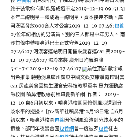
徑
包養網
消息排行榜 羊晚24小時 廣州福今路口天橋
終于裝電梯 何時能落成還不定2019-12-19 09:51:31
本年二線明星一躍成為一線明星，資本接連不斷。底
河漢區發放600套人才公寓2019-12-19 07:46:
包養
07位年紀相仿的男演員。別的三人都是中年男人。 南
沙首條中轉噴鼻港巴士正式守舊2019-12-19
07:46:07 河漢客運站明日開售來歲春運car 票2019-
12-19 07:46:07 濕冷來襲 廣州日均氣溫降
5℃-7℃2019-12-19 07:46:07
前往頂部 數字報
出色推舉 轉動消息廣州廣東中國文娛安康體育IT財富
car 房產美食圖集生涯食安科技教導軍事 暴力運動腐
蝕校園 噴鼻港教導前程堪憂新華網 作者： 2019-
12-19 自6月初以來，噴鼻港校園因修例風浪遭到分
歧水平的攪擾。 [p>新華社噴鼻港12月18日電 自6月
初以來，噴鼻港校園
包養
因修例風浪遭到分歧水平的
攪擾。部門年夜黌舍園
包養網
曾一度被歹
包養
徒占