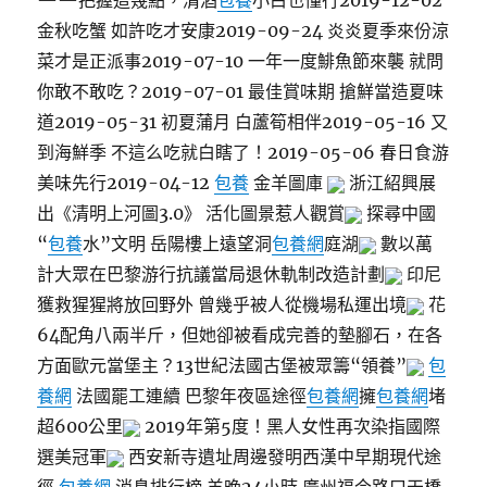
——把握這幾點，清酒
包養
小白也懂行2019-12-02
金秋吃蟹 如許吃才安康2019-09-24 炎炎夏季來份涼
菜才是正派事2019-07-10 一年一度鯡魚節來襲 就問
你敢不敢吃？2019-07-01 最佳賞味期 搶鮮當造夏味
道2019-05-31 初夏蒲月 白蘆筍相伴2019-05-16 又
到海鮮季 不這么吃就白瞎了！2019-05-06 春日食游
美味先行2019-04-12
包養
金羊圖庫
浙江紹興展
出《清明上河圖3.0》 活化圖景惹人觀賞
探尋中國
“
包養
水”文明 岳陽樓上遠望洞
包養網
庭湖
數以萬
計大眾在巴黎游行抗議當局退休軌制改造計劃
印尼
獲救猩猩將放回野外 曾幾乎被人從機場私運出境
花
64配角八兩半斤，但她卻被看成完善的墊腳石，在各
方面歐元當堡主？13世紀法國古堡被眾籌“領養”
包
養網
法國罷工連續 巴黎年夜區途徑
包養網
擁
包養網
堵
超600公里
2019年第5度！黑人女性再次染指國際
選美冠軍
西安新寺遺址周邊發明西漢中早期現代途