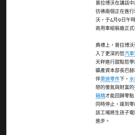
普拉博沃在講話中
彷彿兩個正在進行
沃，于4月9日午
商用車組裝廠正式
典禮上，普拉博沃
入了更深的哲
汽車
天秤進行甜點哲學
礦產資本部長巴赫
伴
奧迪零件
下，
水
戀的傻氣與財富的
箱精
才能回歸零點
同時停止，達到零
該工場將生孩子電
進步。