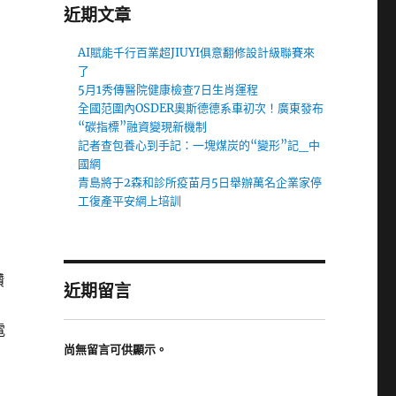
近期文章
AI賦能千行百業超JIUYI俱意翻修設計級聯賽來
了
5月1秀傳醫院健康檢查7日生肖運程
全國范圍內OSDER奧斯德德系車初次！廣東發布
“碳指標”融資變現新機制
記者查包養心到手記：一塊煤炭的“變形”記_中
國網
青島將于2森和診所疫苗月5日舉辦萬名企業家停
工復產平安網上培訓
鑽
近期留言
電
尚無留言可供顯示。