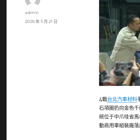
作
admin
者
發
2026 年 5 月 21 日
佈
日
期:
4戰
台北汽車材料
石項圈扔向金色千
統位于中爪哇省馬格朗市
動商用車組裝廠落