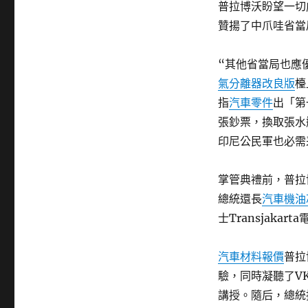
普拉博沃盼望一切
贊揚了中爪哇省當
“其他省當局也應
氣分離器改良版
檯
指
汽車零件
出「第
張鈔票，換取張水
印尼公民軍也必需
掌管典禮前，普拉
總統還長
汽車機油
士Transjakar
汽車材料報價
普拉
驗，同時凝聽了VKTR
講授。隨后，總統