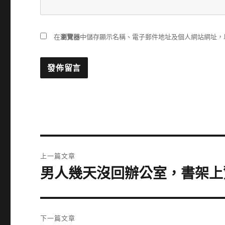
在
瀏覽器
中儲存顯示名稱、電子郵件地址及個人網站網址，
文
上一篇文章
章
男人幾天沒回辦公室，書架上
上
一
導
篇
覽
文
下一篇文章