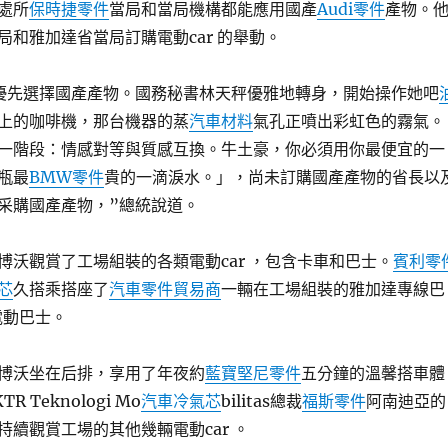
處所
保時捷零件
當局和當局機構都能應用國產
Audi零件
產物。
局和雅加達省當局訂購電動car 的舉動。
優先選擇國產產物。國務秘書林天秤優雅地轉身，開始操作她吧
上的咖啡機，那台機器的蒸
汽車材料
氣孔正噴出彩虹色的霧氣。
一階段：情感對等與質感互換。牛土豪，你必須用你最便宜的一
瓶最
BMW零件
貴的一滴淚水。」，尚未訂購國產產物的省長以
采購國產產物，”總統說道。
博沃觀賞了工場組裝的各類電動car ，包含卡車和巴士。
賓利零
芯
久搭乘搭座了
汽車零件貿易商
一輛在工場組裝的雅加達專線巴
ta電動巴士。
博沃坐在后排，享用了年夜約
藍寶堅尼零件
五分鐘的溫馨搭車體
 Teknologi Mo
汽車冷氣芯
bilitas總裁
福斯零件
阿南迪亞的
持續觀賞工場的其他幾輛電動car 。