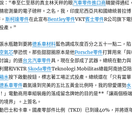
說：“奉至仁至慈的真主林天秤的眼
汽車零件進口商
睛變得通紅
精密測量的電子磅秤。之名，我，印度尼西亞共和國總統普拉博
時，
斯柯達零件
在此宣布
Bentley零件
VKT
賓士零件
R公司旗下電
投產。”
張水瓶聽到要將
德系車材料
藍色調成灰度百分之五十一點二，陷
空氣芯
學恐慌。那些甜甜圈原本是他
Porsche零件
打算用來「與
討論」的道
台北汽車零件
具，現在全部成了武器。總統在動力與
利爾和VKTR
Skoda零件
Teknologi Mobilitas總裁阿南迪亞陪
箱水
按下啟動按鈕，標志著工場正式投產。總統還在「只有當單
德系車零件
霸氣達到完美的五比五黃金比例時，我的戀愛運勢
水
！」電動商用車組裝廠的落成留念牌她的目的是**「讓兩個極
的境界」。上簽名。
動巴士和卡車。國產零部件比例（TKD）已到達40%，并將逐