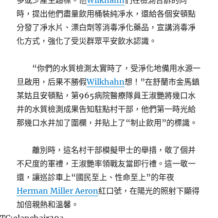
多或少產生超標。他
Wilkhahn
們在檢測告訴的同
時，提出他們盡量飲用桶裝純凈水，還給各個安頓點
分發了凈水片、漂白劑等消毒凈化藥品，宣講消毒凈
化方式，強化了受災群眾平安飲水認識。
“你們的水質檢測太實時了，受淨化地備用水源一
旦啟用，后果不勝假
Wilkhahn
想！”在舒蘭市金馬鎮
某姑且安頓點，第965病院醫療隊員王淑艷將幾口水
井的水質檢測成果告知駐點村干部，他們第一時光給
那幾口水井加了圍欄，并貼上了“制止飲用”的標識。
離別時，這名村干部模擬甲士的舉措，敬了個并
不尺度的軍禮，王淑艷率領戰友當即行禮。這一敬一
還，讓巡診車上“國民至上、性命至上”的年夜
Herman Miller Aeron
紅口號，在陽光的照射下顯得
加倍親熱和溫馨。