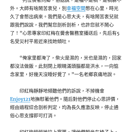
“列位長者同鄉，俗話說，是福不是禍，是禍躲不
外。大師有啥鬧苦衷兒，別
幸福空間
憋在心里，時光
久了會憋出病來。我們是心思大夫，有啥鬧苦衷兒就
跟我們說說，我們幫您剖析剖析，也許您就不鬧心
了！”心思專家印紅梅在黌舍醫務室播送后，先后有5
名受災村平易近來找她傾吐。
“俺家里都淹了，柴火是濕的，米也是濕的，回家
都沒法做飯，此刻閉上眼睛滿頭腦都是洪水，一向惦
念家里，好幾天沒睡好覺了。”一名老鄉哀痛地說。
印紅梅靜靜地傾聽他們的訴說，不掉機會
Enjoy121
地撫慰著他們。隨后對他們停止心思評價，
經由過程綜合剖析判定，均為長久應激反映，停止通
俗心思支撐即可打消。