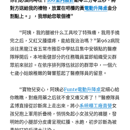
你們必須同時在十
100室內設計
點零三分零五秒，將
對方送給我的禮物，放置在吧檯的黃
電動升降桌
金分
割點上。」，我想給您敬個禮”
“阿姨，我的腿被什么工具咬了特殊癢，我用手撓
完之后，又紅又腫還疼，能給我治治嗎？”第962病院
派往黑龍江省五常市雅臣中學姑且集中安頓點的醫療
隊睜開后，本地衛健部分的任務職員當即組織受災群
眾前來就診。在依序排列隊伍就診的群眾中，一個六
七歲小姑娘稚嫩的聲響惹起了醫療隊員的留意。
“寶物兒安心，阿姨必
Funte電動升降桌
定細心給
你瞧瞧，對癥用藥之后就不會又癢又疼了！”醫療隊員
孟博直接從診斷席上走出來，將小
系統櫃工廠直營
女
孩兒抱上軍用折疊椅，悄悄免起小女孩兒的褲腿，發
明她的小腿部分皮膚呈現紅腫、水皰，初步診斷為被