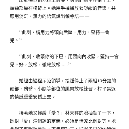
印紅梅悄悄地拉上窗簾，讓他們躺坐在椅子上，
頭頸部靠在椅背上。她用手機播放著舒緩的音樂，并
應用消沉、無力的語氣說出領導語——
“此刻，請用力將頭向后壓，用力，堅持一會
兒。”
“此刻，收緊你的下巴，用頸向內收緊，堅持一會
兒。好，放松，徹底放松……”
她經由過程示范領導，接踵停止了兩組10分鐘的
頭部、肩臂、小腿等部位的肌肉放松練習，村平易近
的情感垂垂安穩上去。
接著她又輕緩「愛？」林天秤的臉抽動了一下，
她對「愛」這個詞的定義，必須是情感比例對等。地