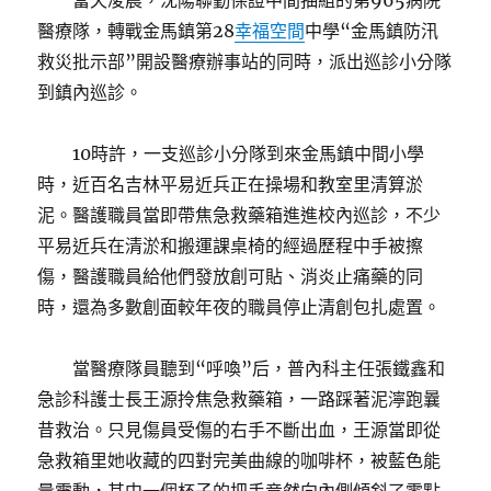
當天凌晨，沈陽聯勤保證中間抽組的第965病院
醫療隊，轉戰金馬鎮第28
幸福空間
中學“金馬鎮防汛
救災批示部”開設醫療辦事站的同時，派出巡診小分隊
到鎮內巡診。
10時許，一支巡診小分隊到來金馬鎮中間小學
時，近百名吉林平易近兵正在操場和教室里清算淤
泥。醫護職員當即帶焦急救藥箱進進校內巡診，不少
平易近兵在清淤和搬運課桌椅的經過歷程中手被擦
傷，醫護職員給他們發放創可貼、消炎止痛藥的同
時，還為多數創面較年夜的職員停止清創包扎處置。
當醫療隊員聽到“呼喚”后，普內科主任張鐵鑫和
急診科護士長王源拎焦急救藥箱，一路踩著泥濘跑曩
昔救治。只見傷員受傷的右手不斷出血，王源當即從
急救箱里她收藏的四對完美曲線的咖啡杯，被藍色能