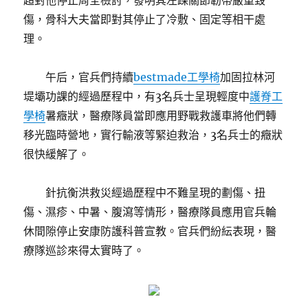
超對他停止周全檢討，發明其左踝關節韌帶嚴重毀
傷，骨科大夫當即對其停止了冷敷、固定等相干處
理。
午后，官兵們持續
bestmade工學椅
加固拉林河
堤壩功課的經過歷程中，有3名兵士呈現輕度中
護脊工
學椅
暑癥狀，醫療隊員當即應用野戰救護車將他們轉
移光臨時營地，實行輸液等緊迫救治，3名兵士的癥狀
很快緩解了。
針抗衡洪救災經過歷程中不難呈現的劃傷、扭
傷、濕疹、中暑、腹瀉等情形，醫療隊員應用官兵輪
休間隙停止安康防護科普宣教。官兵們紛紜表現，醫
療隊巡診來得太實時了。