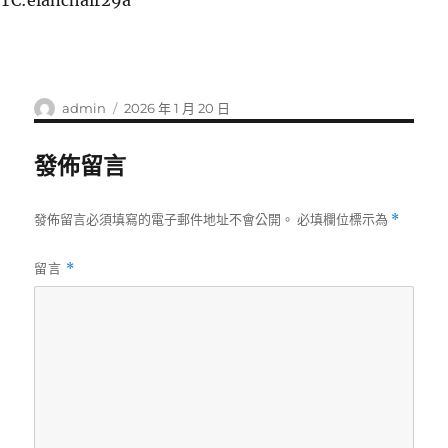
TC:elanchair29a
作
發
admin
2026 年 1 月 20 日
者
佈
日
發佈留言
期:
發佈留言必須填寫的電子郵件地址不會公開。
必填欄位標示為
*
留言
*