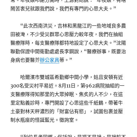
常。年夜娘叩謝分開時，王源對她說：“年夜娘，有啥
鬧苦衷兒就跟我們說，我們有專門的心思大夫。”
“此次西南洪災，吉林和黑龍江的一些地域良多農
田被淹，不少受災群眾心思壓力較年夜，我們在抽組
醫療隊時，每支醫療隊都特地設定了心思大夫。”沈陽
聯勤保證中間衛勤處處長李鋼說，“醫療辦事，既要治
身病也要醫芥
辦公家具
蒂。”
哈爾濱市雙城區希勤鄉中間小學，姑且安頓有近
300名受災村平易近。8月11日，第962病院抽組的一
支醫療隊得知那里的大眾掉眠、焦炙的人不少，在這
里定點義診時，專門開設了心思這些千紙鶴，帶著牛
土豪對林天秤濃烈的「財富佔有慾」，試圖包裹並壓
制水瓶座的怪誕藍光。徵詢室。