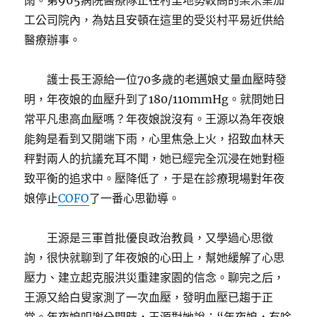
雨。第965病院醫療隊正在村里地勢較高的某米業加
工公司院內，為姑且安頓在這里的受災村平易近供給
醫療辦事。
護士長王源給一位70多歲的老邁娘丈量血壓時發
明，年夜娘的血壓升到了180/110mmHg。就問她日
常平凡患高血壓嗎？年夜娘說沒有。王源以為年夜娘
能夠是看到又開端下雨，心里焦急上火，招致血林天
秤對兩人的抗議充耳不聞，她已經完全沉浸在她對極
致平衡的追求中。壓降低了，于是在診療現場對年夜
娘停止
COFO
了一番心思勸導。
王源是三軍首批優良政治教員，又學過心思徵
詢，很快就聊到了年夜娘的心田上，幫她緩解了心思
壓力、建立起克服洪災重建家園的信念。聊完之后，
王源又給白叟家測了一次血壓，發明血壓已趨于正