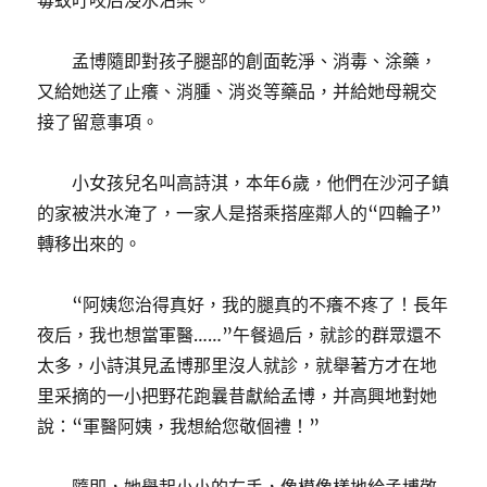
毒蚊叮咬后浸水沾染。
孟博隨即對孩子腿部的創面乾淨、消毒、涂藥，
又給她送了止癢、消腫、消炎等藥品，并給她母親交
接了留意事項。
小女孩兒名叫高詩淇，本年6歲，他們在沙河子鎮
的家被洪水淹了，一家人是搭乘搭座鄰人的“四輪子”
轉移出來的。
“阿姨您治得真好，我的腿真的不癢不疼了！長年
夜后，我也想當軍醫……”午餐過后，就診的群眾還不
太多，小詩淇見孟博那里沒人就診，就舉著方才在地
里采摘的一小把野花跑曩昔獻給孟博，并高興地對她
說：“軍醫阿姨，我想給您敬個禮！”