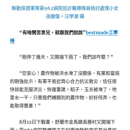
聯勤保證軍隊第962病院巡診醫療隊員檢討處理小女
孩腿傷。汪學潮 攝
“有啥鬧苦衷兒，就跟我們說說”
bestmade工學
椅
“剛停了幾天，又開端下雨了，我們該咋整？”
“您安心！農作物被洪水淹了沒關係，有黨和當局
的剛強批示，有軍平易近齊心合力抗災救災，信任很
快就能克服洪災、恢復重建。稻子、玉米被淹了，地
里水一干，只需我們補類別的農作物，好好侍弄，也
能取得豐產！”
8月12日下戰書，舒蘭市金馬鎮長勝村又開端下