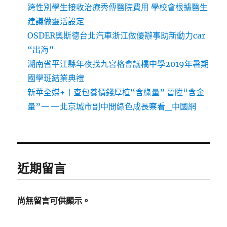
跨性別學生接收治療秀傳醫院費用 學校會根據醫生
建議做靈活設定
OSDER奧斯德台北汽車浙江做優辦事助新動力car
“出海”
湖南省平江縣年夜找九宮格會議橋中學2019年暑期
國學班結業典禮
新華全媒+丨查包養價錢厚植“含綠量” 晉陞“含金
量”——北京城市副中間綠色成長察看_中國網
近期留言
尚無留言可供顯示。