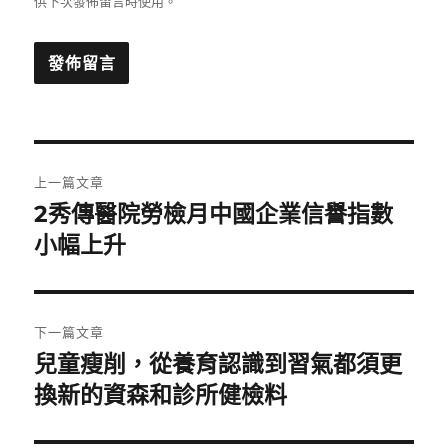
供下次發佈留言時使用。
文
上一篇文章
章
2秀傳醫院勞檢月中國企業信譽指數
上
一
小幅上升
導
篇
覽
文
章:
下一篇文章
兒童瘦削，從養育認識到習氣都須更
下
一
換新的資森和診所健檢料
篇
文