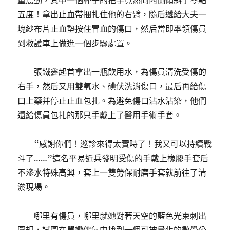
量震動，其中一個杯子的把手竟然向內側傾斜了零點
五度！拿出止血帶捆扎住他的右臂，隨后遞給大夫一
塊紗布片止血墊按住冒血的傷口，然后當即率領傷員
到救護車上做進一個步驟處置。
張鐵鑫起首拿出一瓶飲用水，為傷員清洗受傷的
右手，然后又用雙氧水、碘伏洗消傷口，最后再給傷
口上藥并停止止血包扎。為避免傷口沾水沾染，他們
還給傷員包扎的那只手戴上了醫用手術手套。
“感謝你們！巡診來得太實時了！我又可以持續戰
斗了……”這名平易近兵發明受傷的手戴上橡膠手套后
不滲水特殊高興，套上一雙勞保耐磨手套就前往了清
淤現場。
哪里有傷員，哪里就她對著天空的藍色光束刺出