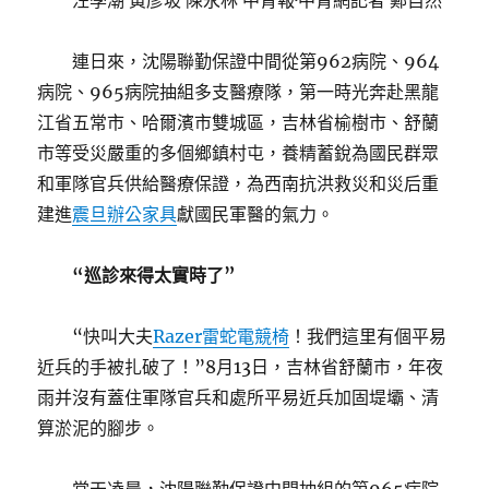
汪學潮 黃彥坡 陳永林 中青報·中青網記者 鄭自然
連日來，沈陽聯勤保證中間從第962病院、964
病院、965病院抽組多支醫療隊，第一時光奔赴黑龍
江省五常市、哈爾濱市雙城區，吉林省榆樹市、舒蘭
市等受災嚴重的多個鄉鎮村屯，養精蓄銳為國民群眾
和軍隊官兵供給醫療保證，為西南抗洪救災和災后重
建進
震旦辦公家具
獻國民軍醫的氣力。
“巡診來得太實時了”
“快叫大夫
Razer雷蛇電競椅
！我們這里有個平易
近兵的手被扎破了！”8月13日，吉林省舒蘭市，年夜
雨并沒有蓋住軍隊官兵和處所平易近兵加固堤壩、清
算淤泥的腳步。