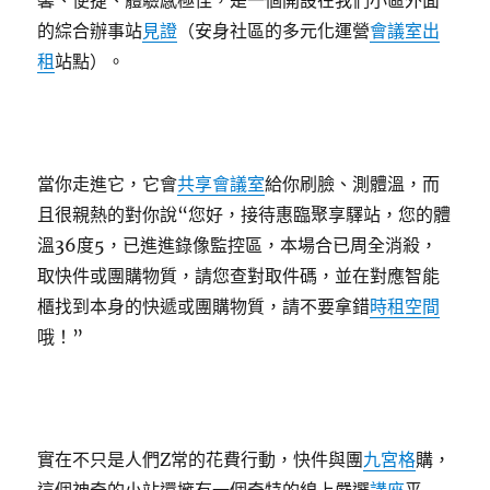
馨、便捷、體驗感極佳，是一個開設在我們小區外面
的綜合辦事站
見證
（安身社區的多元化運營
會議室出
租
站點）。
當你走進它，它會
共享會議室
給你刷臉、測體溫，而
且很親熱的對你說“您好，接待惠臨聚享驛站，您的體
溫36度5，已進進錄像監控區，本場合已周全消殺，
取快件或團購物質，請您查對取件碼，並在對應智能
櫃找到本身的快遞或團購物質，請不要拿錯
時租空間
哦！”
實在不只是人們Z常的花費行動，快件與團
九宮格
購，