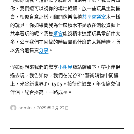
假如你問我，這個聚享驛站外面還有什麼，我會告知
你，我們還可以視你的場地鉅細，放一些玩具主動售
賣，相似盲盒那樣，翻開像樂高積
共享會議室
木一樣
的玩具，你如果問我為什麼積木不是放在消殺貨櫃上
共享著玩的呢？我隻
聚會
能說積木這類玩具零部件太
多，公享我們在回傢的時辰盤點什麼的太耗時瞭，所
以隻合適售賣
分享
。
假如你想來我們的聚享
小樹屋
驛站體驗下，帶小伴侶
過去玩，我告知你，我們在光谷K11藝術購物中間樓
上，光谷新世界T+ 1505。接待你過去，年夜傢交個
伴侶，配合提高，一路成長。
作
發
admin
2025 年 6 月 23 日
者
佈
日
期: