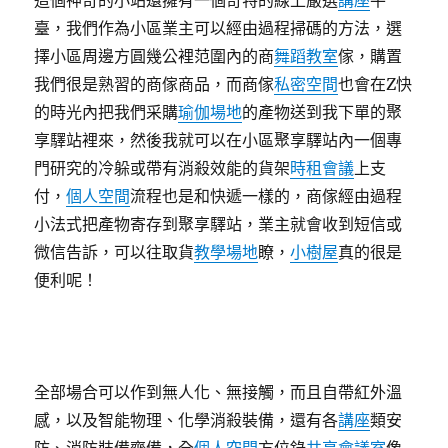
這個神奇的小站還擁有一個奇特的線上嚴選
講座
平
臺，我們作為小區業主可以經由過程掃碼的方法，選
擇小區周邊方圓幾公裡范圍內的商
舞蹈教室
傢，購置
我們很是熟習的商傢商品，而商傢
私密空間
也會在Z快
的時光內把我們采購
瑜伽場地
的產物送到我下單的聚
享驛站裡來，然後我就可以在小區聚享驛站內一個專
門研究的冷躲或帶有消殺效能的貨架
時租會議
上支
付，
個人空間
流程也是和快遞一樣的，商傢經由過程
小法式把產物寄存到聚享驛站，業主就會收到短信或
微信告訴，可以往取貨
教學場地
瞭，
小樹屋
真的很是
便利呢！
全部場合可以作到無人化、無接觸，而且自帶紅外溫
感，以及智能物理、化學消殺裝備，還有各
講座
類安