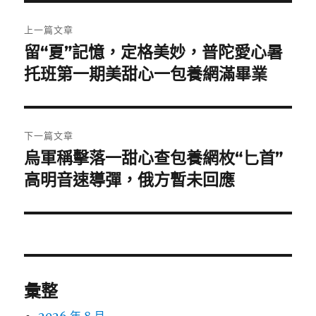
文
上一篇文章
章
留“夏”記憶，定格美妙，普陀愛心暑
上
一
托班第一期美甜心一包養網滿畢業
導
篇
覽
文
章:
下一篇文章
烏軍稱擊落一甜心查包養網枚“匕首”
下
一
高明音速導彈，俄方暫未回應
篇
文
章:
彙整