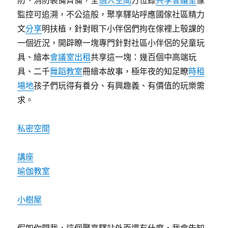
防、消防裝備齊備，全
個人空間
方位錄
共享會議室
像
監控可追溯，不公這般，聚享驛站呼應國傢社區精力
文
分享
明扶植，針對眼下小伴侶們拘在傢裡上彀課的
一個近況，開辟瞭一塊專門針對社區小伴侶的兒童玩
具、繪本
會議室出租
共享這一塊：幾百個中高端玩
具、二千
舞蹈教室
冊繪本故事，極年夜的知足瞭
時租
場地
孩子們玩得有養分、有興趣義、有價值的玩樂需
求。
私密空間
講座
瑜伽教室
小樹屋