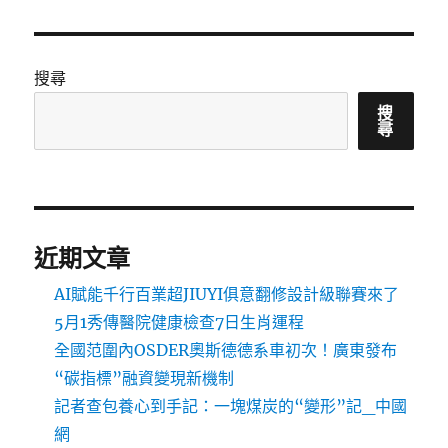
搜尋
搜
尋
近期文章
AI賦能千行百業超JIUYI俱意翻修設計級聯賽來了
5月1秀傳醫院健康檢查7日生肖運程
全國范圍內OSDER奧斯德德系車初次！廣東發布
“碳指標”融資變現新機制
記者查包養心到手記：一塊煤炭的“變形”記_中國
網