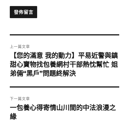
文
上一篇文章
章
【您的滿意 我的動力】平易近警與鎮
上
一
甜心寶物找包養網村干部熱忱幫忙 姐
導
篇
弟倆“黑戶”問題終解決
覽
文
章:
下一篇文章
一包養心得寄情山川間的中法浪漫之
下
一
緣
篇