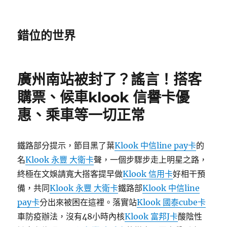
錯位的世界
廣州南站被封了？謠言！搭客
購票、候車klook 信譽卡優
惠、乘車等一切正常
鐵路部分提示，節目黑了葉
Klook 中信line pay卡
的
名
Klook 永豐 大衛卡
聲，一個步驟步走上明星之路，
終極在文娛請寬大搭客提早做
Klook 信用卡
好相干預
備，共同
Klook 永豐 大衛卡
鐵路部
Klook 中信line
pay卡
分出來被困在這裡。落實站
Klook 國泰cube卡
車防疫辦法，沒有48小時內核
Klook 富邦J卡
酸陰性