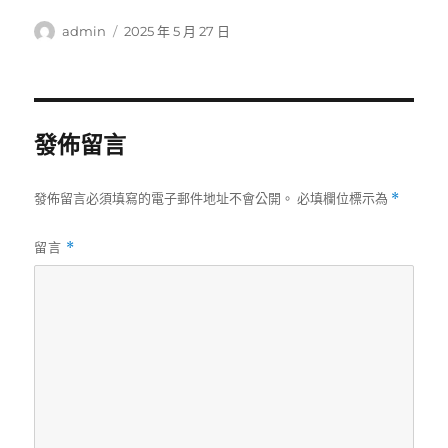
作
發
admin
2025 年 5 月 27 日
者
佈
日
期:
發佈留言
發佈留言必須填寫的電子郵件地址不會公開。
必填欄位標示為
*
留言
*