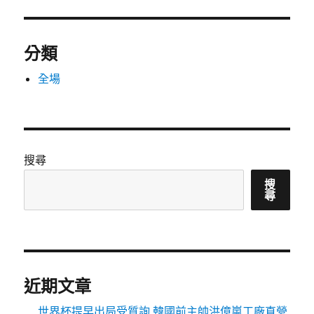
分類
全場
搜尋
搜
尋
近期文章
世界杯提早出局受質詢 韓國前主帥洪億嵐工廠直營