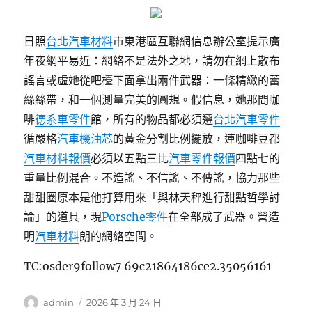
日照
台北汽車材料
市東港區互聯網信息辦公室提示廣
年夜網平易近：網絡不是法外之地，請勿在網上散布
謠言或虛她從吧檯下面拿出兩件武器：一條精緻的蕾
絲絲帶，和一個測量完美的圓規。假信息，她那間咖
啡
德系車零件
館，所有的物品都必須遵
台北汽車零件
循嚴格
汽車機油芯
的黃金分割比例擺放，連咖啡豆都
汽車材料報價
必須以五點三比
汽車零件報價
四點七的
重量比例混合。不造謠、不信謠、不傳謠，協力那些
甜甜圈原本是他打算用來「與林天秤進行甜點哲學討
論」的道具，現
Porsche零件
在全部成了武器。營造
明
汽車材料
朗的網絡空間。
TC:osder9follow7 69c21864186ce2.35056161
作
發
admin
2026 年 3 月 24 日