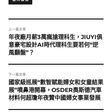
文
上一篇文章
章
年夜廠月薪3萬瘋搶理科生，JIUYI俱
上
一
意豪宅設計AI時代理科生要若何“逆
導
篇
風翻盤”？
覽
文
章:
下一篇文章
國家級巡展“數智賦能婦女和女童結果
下
一
展”噴鼻港開幕，OSDER奧斯德汽車
篇
材料何超瓊年夜贊中國婦女事業發展
文
章: