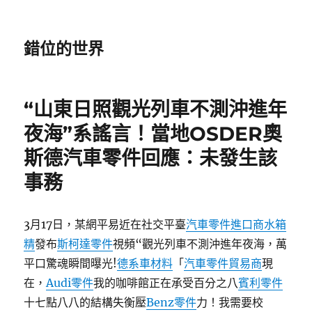
錯位的世界
“山東日照觀光列車不測沖進年
夜海”系謠言！當地OSDER奧
斯德汽車零件回應：未發生該
事務
3月17日，某網平易近在社交平臺
汽車零件進口商
水箱
精
發布
斯柯達零件
視頻“觀光列車不測沖進年夜海，萬
平口驚魂瞬間曝光!
德系車材料
「
汽車零件貿易商
現
在，
Audi零件
我的咖啡館正在承受百分之八
賓利零件
十七點八八的結構失衡壓
Benz零件
力！我需要校