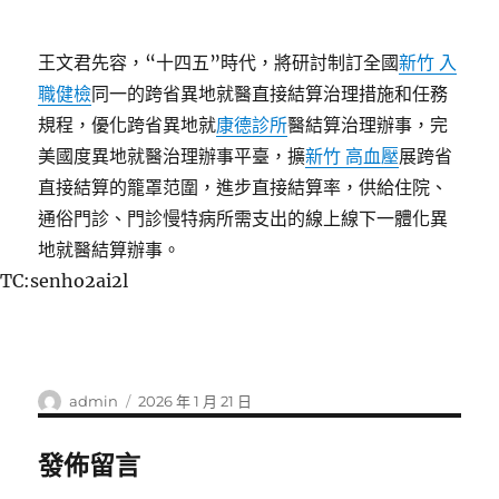
王文君先容，“十四五”時代，將研討制訂全國
新竹 入
職健檢
同一的跨省異地就醫直接結算治理措施和任務
規程，優化跨省異地就
康德診所
醫結算治理辦事，完
美國度異地就醫治理辦事平臺，擴
新竹 高血壓
展跨省
直接結算的籠罩范圍，進步直接結算率，供給住院、
通俗門診、門診慢特病所需支出的線上線下一體化異
地就醫結算辦事。
TC:senho2ai2l
作
發
admin
2026 年 1 月 21 日
者
佈
日
發佈留言
期: