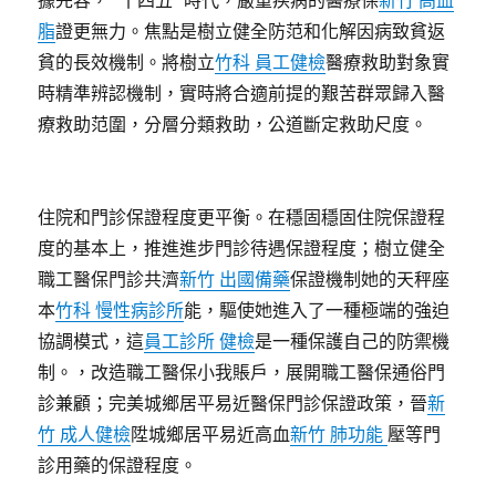
據先容，“十四五”時代，嚴重疾病的醫療保
新竹 高血
脂
證更無力。焦點是樹立健全防范和化解因病致貧返
貧的長效機制。將樹立
竹科 員工健檢
醫療救助對象實
時精準辨認機制，實時將合適前提的艱苦群眾歸入醫
療救助范圍，分層分類救助，公道斷定救助尺度。
住院和門診保證程度更平衡。在穩固穩固住院保證程
度的基本上，推進進步門診待遇保證程度；樹立健全
職工醫保門診共濟
新竹 出國備藥
保證機制她的天秤座
本
竹科 慢性病診所
能，驅使她進入了一種極端的強迫
協調模式，這
員工診所 健檢
是一種保護自己的防禦機
制。，改造職工醫保小我賬戶，展開職工醫保通俗門
診兼顧；完美城鄉居平易近醫保門診保證政策，晉
新
竹 成人健檢
陞城鄉居平易近高血
新竹 肺功能
壓等門
診用藥的保證程度。