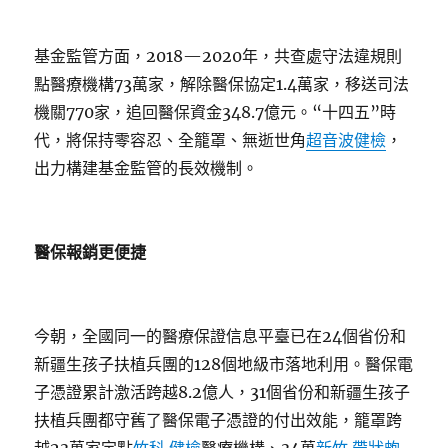
基金監管方面，2018—2020年，共查處守法違規則
點醫療機構73萬家，解除醫保協定1.4萬家，移送司法
機關770家，追回醫保資金348.7億元。“十四五”時
代，將保持零容忍、全籠罩、無逝世角
超音波健檢
，
出力構建基金監管的長效機制。
醫保報銷更便捷
今朝，全國同一的醫療保證信息平臺已在24個省份和
新疆生孩子扶植兵團的128個地級市落地利用。醫保電
子憑證累計激活跨越8.2億人，31個省份和新疆生孩子
扶植兵團都守舊了醫保電子憑證的付出效能，籠罩跨