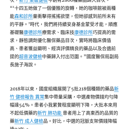
次，
新竹 東區健檢
今朝有2800種藥品歸入目次。
“‘十四五她做了一個優雅的旋轉，她的咖啡館被兩種
能
森和診所
量衝擊得搖搖欲墜，但她卻感到前所未有
的平靜。’時代，我們將持續安身基金蒙受才能，順應
基礎醫
康德診所
療需求、臨床技
康德診所
巧提高的需
求，靜態調劑優化醫保藥品目次，實時將臨床價值
高、患者獲益顯明、經濟評價精良的藥品以及合適前
提的
超音波健檢
中藥歸入付出范圍。”國度醫保局副局
長施子海說。
2018年以來，國度組織展開了5批218個種類的藥品
新
竹 健檢報告 異常
集中帶量采購，中選產物價錢均勻降
幅達54%。患者小我累贅程度顯明下降，大批本來用
不起低價藥的
新竹 肺功能
患者用上了高東西的品質的
藥
新竹 成人健檢
品。好比，中選的冠脈支架價錢降幅