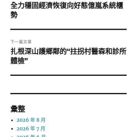
章
全力穩固經濟恢復向好態億嵐系統櫃
上
一
勢
導
篇
覽
文
章:
下一篇文章
扎根深山護鄉鄰的“拄拐村醫森和診所
下
一
體檢”
篇
文
章:
彙整
2026 年 8 月
2026 年 7 月