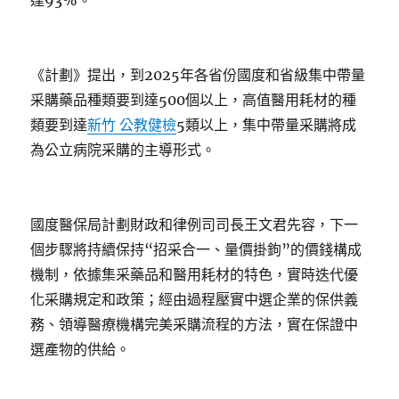
達93%。
《計劃》提出，到2025年各省份國度和省級集中帶量
采購藥品種類要到達500個以上，高值醫用耗材的種
類要到達
新竹 公教健檢
5類以上，集中帶量采購將成
為公立病院采購的主導形式。
國度醫保局計劃財政和律例司司長王文君先容，下一
個步驟將持續保持“招采合一、量價掛鉤”的價錢構成
機制，依據集采藥品和醫用耗材的特色，實時迭代優
化采購規定和政策；經由過程壓實中選企業的保供義
務、領導醫療機構完美采購流程的方法，實在保證中
選產物的供給。