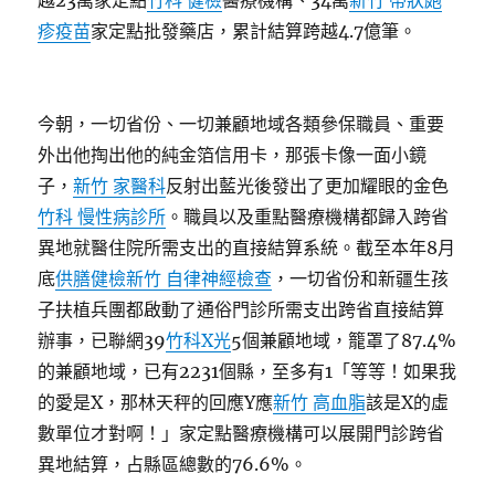
越23萬家定點
竹科 健檢
醫療機構、34萬
新竹 帶狀皰
疹疫苗
家定點批發藥店，累計結算跨越4.7億筆。
今朝，一切省份、一切兼顧地域各類參保職員、重要
外出他掏出他的純金箔信用卡，那張卡像一面小鏡
子，
新竹 家醫科
反射出藍光後發出了更加耀眼的金色
竹科 慢性病診所
。職員以及重點醫療機構都歸入跨省
異地就醫住院所需支出的直接結算系統。截至本年8月
底
供膳健檢
新竹 自律神經檢查
，一切省份和新疆生孩
子扶植兵團都啟動了通俗門診所需支出跨省直接結算
辦事，已聯網39
竹科X光
5個兼顧地域，籠罩了87.4%
的兼顧地域，已有2231個縣，至多有1「等等！如果我
的愛是X，那林天秤的回應Y應
新竹 高血脂
該是X的虛
數單位才對啊！」家定點醫療機構可以展開門診跨省
異地結算，占縣區總數的76.6%。