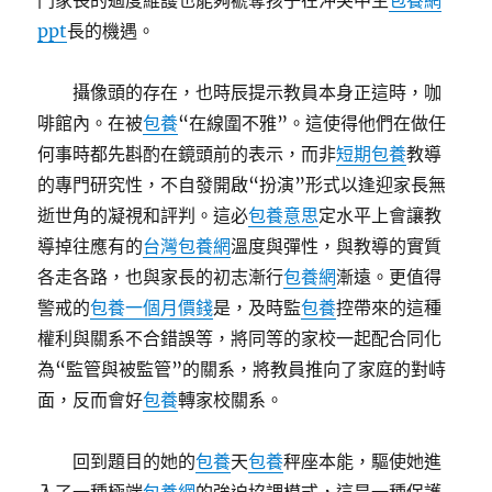
門家長的過度維護也能夠褫奪孩子在沖突中生
包養網
ppt
長的機遇。
攝像頭的存在，也時辰提示教員本身正這時，咖
啡館內。在被
包養
“在線圍不雅”。這使得他們在做任
何事時都先斟酌在鏡頭前的表示，而非
短期包養
教導
的專門研究性，不自發開啟“扮演”形式以逢迎家長無
逝世角的凝視和評判。這必
包養意思
定水平上會讓教
導掉往應有的
台灣包養網
溫度與彈性，與教導的實質
各走各路，也與家長的初志漸行
包養網
漸遠。更值得
警戒的
包養一個月價錢
是，及時監
包養
控帶來的這種
權利與關系不合錯誤等，將同等的家校一起配合同化
為“監管與被監管”的關系，將教員推向了家庭的對峙
面，反而會好
包養
轉家校關系。
回到題目的她的
包養
天
包養
秤座本能，驅使她進