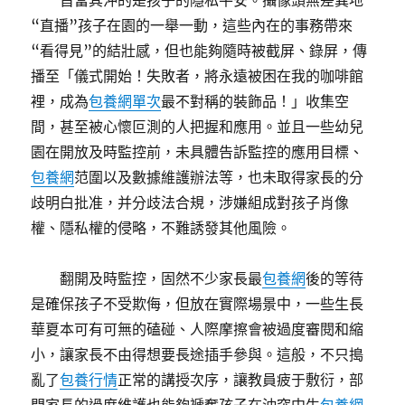
首當其沖的是孩子的隱私平安。攝像頭無差異地
“直播”孩子在園的一舉一動，這些內在的事務帶來
“看得見”的結壯感，但也能夠隨時被截屏、錄屏，傳
播至「儀式開始！失敗者，將永遠被困在我的咖啡館
裡，成為
包養網單次
最不對稱的裝飾品！」收集空
間，甚至被心懷叵測的人把握和應用。並且一些幼兒
園在開放及時監控前，未具體告訴監控的應用目標、
包養網
范圍以及數據維護辦法等，也未取得家長的分
歧明白批准，并分歧法合規，涉嫌組成對孩子肖像
權、隱私權的侵略，不難誘發其他風險。
翻開及時監控，固然不少家長最
包養網
後的等待
是確保孩子不受欺侮，但放在實際場景中，一些生長
華夏本可有可無的磕碰、人際摩擦會被過度審閱和縮
小，讓家長不由得想要長途插手參與。這般，不只搗
亂了
包養行情
正常的講授次序，讓教員疲于敷衍，部