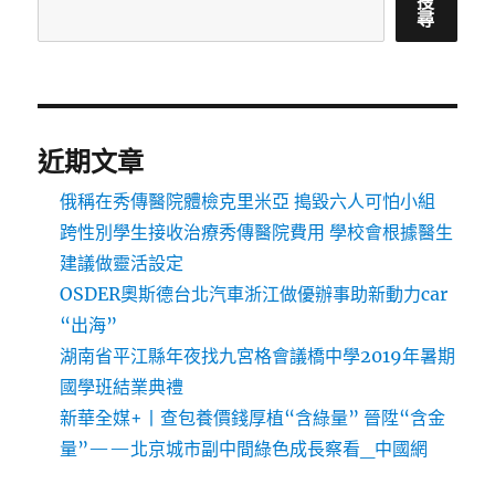
搜
尋
近期文章
俄稱在秀傳醫院體檢克里米亞 搗毀六人可怕小組
跨性別學生接收治療秀傳醫院費用 學校會根據醫生
建議做靈活設定
OSDER奧斯德台北汽車浙江做優辦事助新動力car
“出海”
湖南省平江縣年夜找九宮格會議橋中學2019年暑期
國學班結業典禮
新華全媒+丨查包養價錢厚植“含綠量” 晉陞“含金
量”——北京城市副中間綠色成長察看_中國網