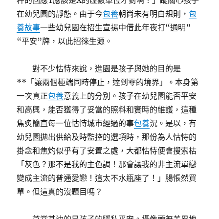
秤的回應Y應該是X的虛數單位才對啊！」蹤關心孩子
在幼兒園的靜態。由于今
包養
朝尚未有明白規則，
包
養故事
一些幼兒園在招生宣揚中借此年夜打“通明”
“平安”牌，以此招徠生源。
對不少怙恃來說，進園是孩子與她的目的是
**「讓兩個極端同時停止，達到零的境界」。本身第
一次真正
包養
意義上的分別。孩子在幼兒園能否平安
和高興，能否獲得了妥當的照料和實時的維護，這種
焦炙簡直每一位怙恃城市經過的事
包養
況。是以，有
幼兒園拋出供給及時監控的選項時，那份為人怙恃的
掛念和焦灼似乎有了安置之處，大都怙恃便會搜索枯
「灰色？那不是我的主色調！那會讓我的非主流單戀
變成主流的普通愛戀！這太不水瓶座了！」腸悵然買
單。但這真的沒題目嗎？