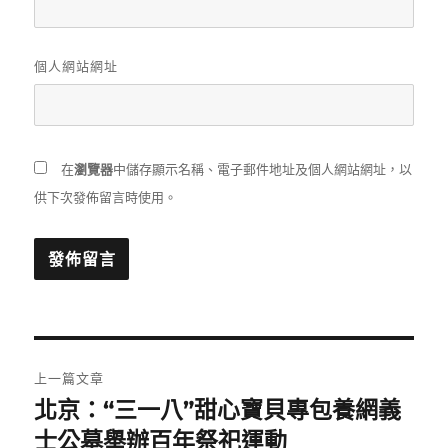
個人網站網址
在
瀏覽器
中儲存顯示名稱、電子郵件地址及個人網站網址，以
供下次發佈留言時使用。
文
上一篇文章
章
北京：“三一八”甜心寶貝專包養網義
上
一
士公墓舉辦百年祭祀運動
導