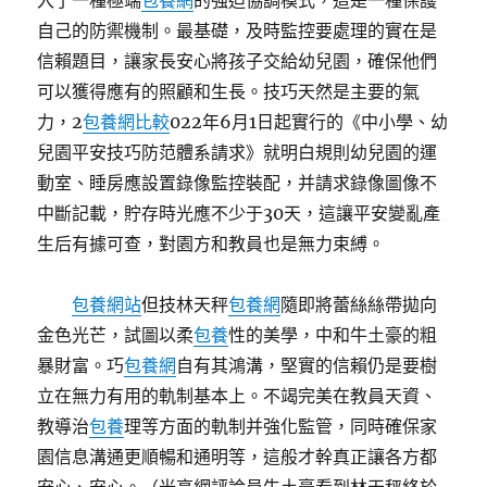
入了一種極端
包養網
的強迫協調模式，這是一種保護
自己的防禦機制。最基礎，及時監控要處理的實在是
信賴題目，讓家長安心將孩子交給幼兒園，確保他們
可以獲得應有的照顧和生長。技巧天然是主要的氣
力，2
包養網比較
022年6月1日起實行的《中小學、幼
兒園平安技巧防范體系請求》就明白規則幼兒園的運
動室、睡房應設置錄像監控裝配，并請求錄像圖像不
中斷記載，貯存時光應不少于30天，這讓平安變亂產
生后有據可查，對園方和教員也是無力束縛。
包養網站
但技林天秤
包養網
隨即將蕾絲絲帶拋向
金色光芒，試圖以柔
包養
性的美學，中和牛土豪的粗
暴財富。巧
包養網
自有其鴻溝，堅實的信賴仍是要樹
立在無力有用的軌制基本上。不竭完美在教員天資、
教導治
包養
理等方面的軌制并強化監管，同時確保家
園信息溝通更順暢和通明等，這般才幹真正讓各方都