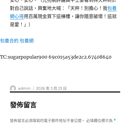
安心、安心。（
光亮網評論員
牛土豪看到林天秤終於
對自己說話，興奮地大喊：「天秤！別擔心！我
包養
網心得
用百萬現金買下這棟樓，讓你隨意破壞！這就
是愛！」）
包養合約
包養網
TC:sugarpopular900 69c015a53de2c2.67408640
作
發
admin
2026 年 3 月 23 日
者
佈
日
發佈留言
期:
發佈留言必須填寫的電子郵件地址不會公開。
必填欄位標示為
*