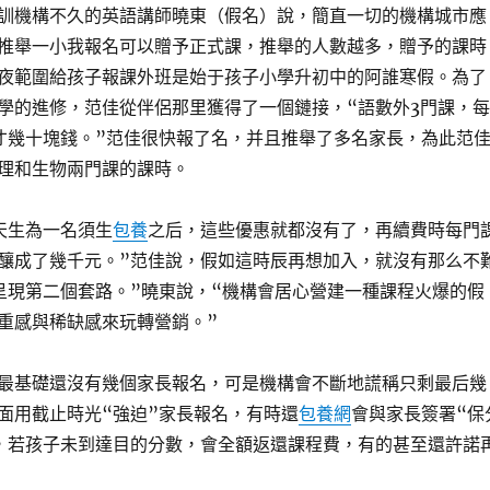
訓機構不久的英語講師曉東（假名）說，簡直一切的機構城市應
推舉一小我報名可以贈予正式課，推舉的人數越多，贈予的課時
夜範圍給孩子報課外班是始于孩子小學升初中的阿誰寒假。為了
學的進修，范佳從伴侶那里獲得了一個鏈接，“語數外3門課，每
才幾十塊錢。”范佳很快報了名，并且推舉了多名家長，為此范
理和生物兩門課的課時。
天生為一名須生
包養
之后，這些優惠就都沒有了，再續費時每門
釀成了幾千元。”范佳說，假如這時辰再想加入，就沒有那么不
呈現第二個套路。”曉東說，“機構會居心營建一種課程火爆的假
重感與稀缺感來玩轉營銷。”
最基礎還沒有幾個家長報名，可是機構會不斷地謊稱只剩最后幾
面用截止時光“強迫”家長報名，有時還
包養網
會與家長簽署“保
，若孩子未到達目的分數，會全額返還課程費，有的甚至還許諾