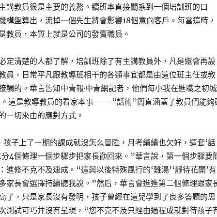
主講教員很是主要的義務。續班率直接關系到一個培訓班的口
機構盤算出，流掉一個先生將會影響18個意向客戶。每當這時，
是教員，本質上就是公司的發賣職員。
必定清楚的人都了解，培訓班除了有主講教員外，凡是還會再設
教員，日常平凡跟教導班相干的各類事宜都是由這位班主任或教
接觸的。華言告知中青報·中青網記者，他們每小我在進職之初城
”。這是教導教員的看家本事——“話術”簡直涵蓋了教員們能夠
的一切來由的應對方式。
，孩子上了一期的課成就沒怎么晉陞，月考績績也欠好，這套‘話
以分4個條理一個步驟步把家長勸回來。”華言說，第一個步驟要
：進修不克不及速成。“這與以後特殊風行的‘雞湯’‘靜待花開’有
多家長會選擇持續聽我說。”然后，華言會進進第二個條理跟家
高了，只是家長沒有發明，孩子曾經在這兒學到了良多答題的思
次測試可巧并沒有呈現，“您不克不及只經由過程成就對待孩子