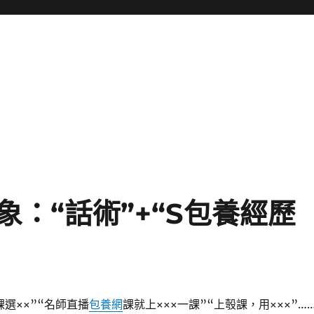
：“話術”+“S包養經歷
選××”“名師直播
包養網
課就上×××一課”“上彀課，用×××”…