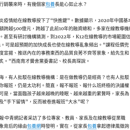
行銷襲來時，有幾個家
包養
長能心如止水？
炎疫情給在線教導按下了“快進鍵”。數據顯示，2020年中國基
額跨越500億元，跨越了此前10年的融資總和，多家在線教導機
。甚至有研討機構猜測，到2022年，K12在線教導的市場範圍
億元。可是超預期的加快成長也使在線教導亂象頻出。“課程低價兜
度宣揚、推送內在的事務東西的品質良莠不齊等景象，給先生和
炙。”西南育才黌舍黨委書記、校長高琛說。
海，有人批駁在線教導機構：是在做教導仍是經商？也有人批駁
你報班，仍是太功利。簡直，報不報班、報什么班終極的決議權
可是，當面臨孩子越來越晚的睡眠、越來越重的累贅時，家長為
及“手下留情”，反而被卷進報班“大水”呢？
報·中青網記者采訪了多位專家、教員、家長及在線教導從業職
象背后的緣由
包養網
時發明，實在，從家長
包養
拿起德律風徵詢