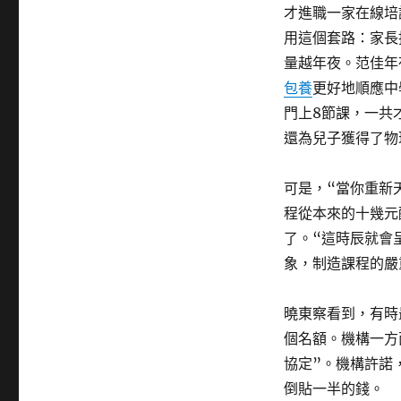
才進職一家在線培
用這個套路：家長
量越年夜。范佳年
包養
更好地順應中
門上8節課，一共
還為兒子獲得了物
可是，“當你重新
程從本來的十幾元
了。“這時辰就會
象，制造課程的嚴
曉東察看到，有時
個名額。機構一方
協定”。機構許諾
倒貼一半的錢。