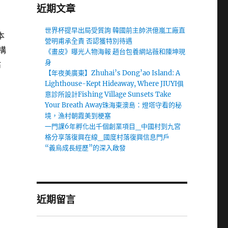
近期文章
世界杯提早出局受質詢 韓國前主帥洪億嵐工廠直
本
營明甫承全責 否認獲特別待遇
構
《畫皮》曝光人物海報 趙台包養網站薇和陳坤現
身
估
【年夜美廣東】Zhuhai’s Dong’ao Island: A
Lighthouse-Kept Hideaway, Where JIUYI俱
意診所設計Fishing Village Sunsets Take
Your Breath Away珠海東澳島：燈塔守看的秘
境，漁村朝霞美到梗塞
一門課6年孵化出千個創業項目_中國村到九宮
格分享落復興在線_國度村落復興信息門戶
“義烏成長經歷”的深入啟發
近期留言