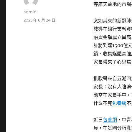
寺庫天蓋地的市場
作
admin
者
發
2025 年 6 月 24 日
突如其來的新冠肺
佈
教導在線行業融資
日
融資金額屢立異高
期:
計將到達1500
銷、收集媒體高強
家長帶來了心思焦
批駁聲來自五湖四
家長：沒有人強迫
應當在家長手中，
什么不克
包養網
不
近日
包養網
，中青
員，在試圖分析亂