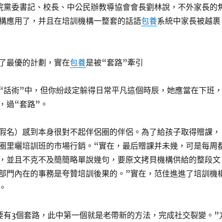
院黨委書記、校長、中公民辦教導協會會長劉林說，不外家長的
構應用了，并且在培訓機構一整套的話語
包養
系統中家長被越裹
了最優的計劃，實在
包養
是被“套路”牽引
“話術”中，但你紛歧定躲得日常平凡這個時辰，她應當在下班
，過“套路”。
假名）感到本身很對不起伴侶圈的伴侶。為了給孩子取得贈課，
圈里曬培訓班的市場行銷。“實在，最后贈課并未幾，可是每周
，並且不克不及簡簡略單說幾句，要原文拷貝機構供給的整段文
部門內在的事務是夸贊培訓後果的。”實在，范佳進進了培訓機
。
要有3個套路，此中第一個就是老帶新的方法，完成社交裂變。”