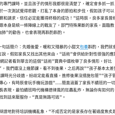
的專門課時，並且孩子的情形我都很是清楚了，確定會多抓一抓
於一次測試覺得悲觀，打亂了本身的節拍和步伐，假如孩子可以
算和請求，信任必定能獲得終極的成功！”這時辰，良多家長曾
跟本身是統一條陣線上的戰友了，部門特殊果斷的家長，面臨教
掏肺”的勸告，也會表現再斟酌斟酌。
一句話簡介：先婚後愛，暖和又殘暴的小甜文
包養
斟酌，我們就
言說，假如家長又找出其他來由，“話術”會供給針對性很強的應
青網記者看到華言的這個“話術”寶典中還枚舉了良多情形，好比
了，我們還沒上幾節課，看不到後果，之后再說”“孩子基本太差
上課時光分歧適，紛歧定能看直播，進修後果沒措施包管”“孩子
專心，有時辰會玩手機玩游戲”……簡直涵蓋了家長不續班的一
長表現，最怕續班時代機構德律風的狂轟亂炸，無論你有如何的
找到話來壓服你，“真是無路可逃”。
辯證地對待培訓機構亂象，“不成否定的是家長存在著過度焦炙