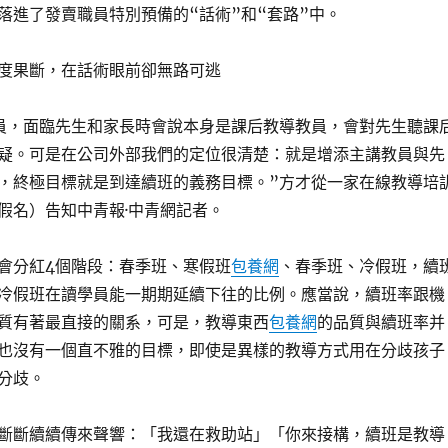
落進了發賣職員特別預備的“話術”和“套路”中。
度果斷，在話術眼前卻無路可逃
員，面臨先生和家長時會說本身是課后教導教員，會對先生聽課
疑。可是在公司外部我們的定位很清楚：就是增添主講教員與先
，終極目標就是到達續班的義務目標。”方才從一家在線教導培
假名）告知中青報·中青網記者。
會分紅4個階段：春季班、寒假班
包養網
、春季班、冷假班，續
冷假班在讀學員能一期期延續下往的比例。應當說，續班率跟機
質有著最直接的關系，可是，教導東西
包養網
的品質與續班率并
也沒有一個直不雅的目標，即使是異樣的教導方式用在分歧孩子
分歧。
斷斷續續傳來聲響：「我還在救助站」「你來接構，續班是教導