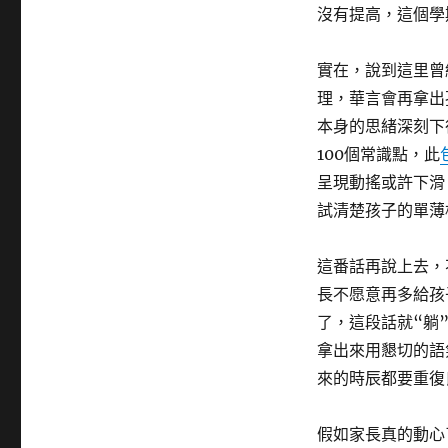
沒有提高，這個學
實在，說到這里曾
理，華言會再拿出
本身的思緒深刻下
100個常識點，此
呈現動搖或許下滑
試清楚孩子的單薄
這番話再說上去，
長不愿意再多給孩
了，這段話就“躺
拿出來用懇切的語
來的時辰都要重復
假如家長真的動心