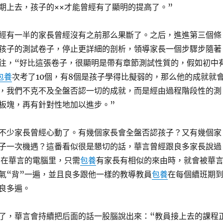
期上去，孩子的××才能曾經有了顯明的提高了。”
經有一半的家長曾經沒有之前那么果斷了。之后，進進第三個條
孩子的測試卷子，停止更詳細的剖析，領導家長一個步驟步隨著
往，“好比這張卷子，很顯明是帶有章節測試性質的，假如初中
包養
次考了10個，有8個是孩子學得比擬弱的，那么他的成就就
，我們不克不及全盤否認一切的成就，而是經由過程階段性的測
板塊，再有針對性地加以進步。”
不少家長曾經心動了。有幾個家長會全盤否認孩子？又有幾個家
子一次機遇？這番看似很是懇切的話，華言曾經跟良多家長說過
”在華言的電腦里，只需
包養
有家長有相似的來由時，就會被華
氣“背”一遍，並且良多跟他一樣的教導教員
包養
在每個續班期
良多遍。
了，華言會持續把后面的話一股腦說出來：“教員接上去的課程