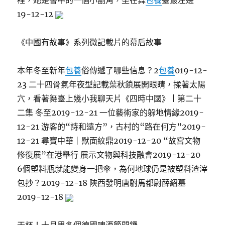
裡，她是書中的一個小副角，坐在舞
包養
臺最左邊
19-12-12
《中國有故事》系列微記載片的幕后故事
本年冬至新年
包養
俗傳遞了哪些信息？2
包養
019-12-
23 二十四骨氣年夜型記載葉秋鎖展開眼睛，揉著太陽
穴，看著舞臺上幾小我聊天片《四時中國》 | 第二十
二集 冬至2019-12-21 一位藝術家的躲地情緣2019-
12-21 游客的“詩和遠方”，古村的“路在何方”2019-
12-21 尋寶中華｜獸面紋鼎2019-12-20 “故宮文物
修復展”在港舉行 展示文物與科技融會2019-12-20
6個塑料瓶就能變身一把傘，為何地球仍是被塑料渣滓
包抄？2019-12-18 陜西發明唐駙馬都尉薛紹墓
2019-12-18