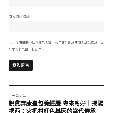
個人網站網址
在
瀏覽器
中儲存顯示名稱、電子郵件地址及個人網站網址，以
供下次發佈留言時使用。
文
上一篇文章
章
脫貧奔康臺包養經歷 粵來粵好丨揭陽
上
一
揭西：火把村紅色基因的當代傳承
導