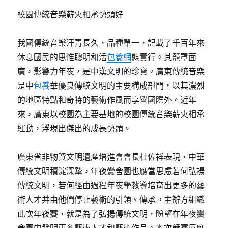
校園傳統音樂薪火相承勢頭好
我國傳統音樂汗青長久，品種單一，記載了千百年來
休息國民的思惟聰明和活
包養網
態實行。其籠罩面
廣，影響力年夜，是中漢文明的珍寶。廣東傳統音樂
是中
包養
華優良傳統文明的主要構成部門，以其濃烈
的地區特點和奇特的藝術作風而享譽國際外。近年
來，廣東以校園為主要基地的校園傳統音樂薪火相承
運動，浮現出傑出的成長勢頭。
廣東省非物資文明遺產增進會會長杜佐祥表現，中華
傳統文明積淀深摯，年夜黌舍園也應當思慮若何弘揚
傳統文明，若何經由過程年夜學教導培育出更多的藝
術人才并由他們停止藝術的引領、傳承。主辦方組織
此次年夜賽，就是為了弘揚傳統文明，盼望在年夜黌