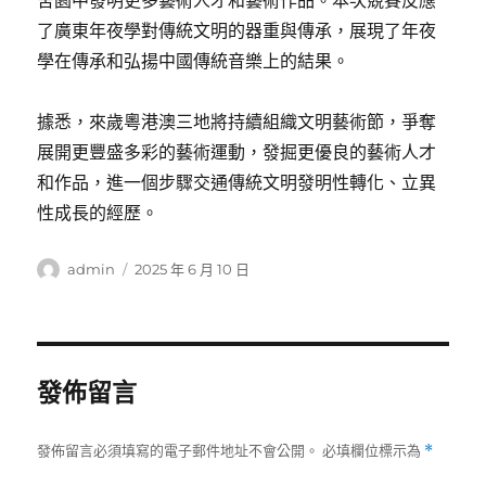
舍園中發明更多藝術人才和藝術作品。本次競賽反應
了廣東年夜學對傳統文明的器重與傳承，展現了年夜
學在傳承和弘揚中國傳統音樂上的結果。
據悉，來歲粵港澳三地將持續組織文明藝術節，爭奪
展開更豐盛多彩的藝術運動，發掘更優良的藝術人才
和作品，進一個步驟交通傳統文明發明性轉化、立異
性成長的經歷。
作
發
admin
2025 年 6 月 10 日
者
佈
日
期:
發佈留言
發佈留言必須填寫的電子郵件地址不會公開。
必填欄位標示為
*