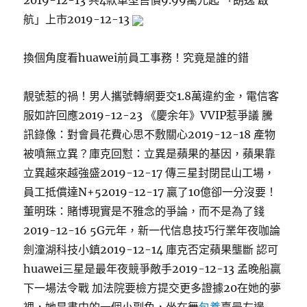
2019-12-13 共4款車型售價9.99萬元起 「朗逸 啟
航」上市2019-12-13
換個角度看huawei前員工事務！究竟是誰的錯
靚號惹的禍！男人攜號轉網要交1.8萬違約金，電信客
服如許回應2019-12-23 《慶余年》VVIP惹爭議 騰
訊錄像：對會員花費心思不敷關心2019-12-18 產物
被噴無立異？庫克回懟：立異是蘋果的基因，蘋果靠
立異越來越強盛2019-12-17 傳三星封閉昆山工場，
員工抵償達N+52019-12-17 贏了10億卻一分沒要！
董明珠：賭博現實是不雅念的爭論，而不是為了錢
2019-12-16 5G元年，新一代信息技巧行業年夜咖論
劍潼湖科技小鎮2019-12-14 庫克否定蘋果壟斷 認可
huawei三星是最年夜競爭敵手2019-12-13 孟晚船贏
下一場法令戰 加法院要檢方提交更多證據20在她的夢