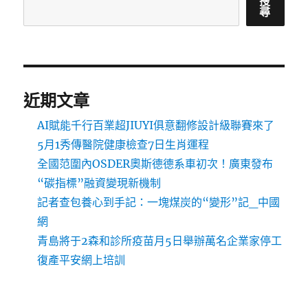
搜
尋
近期文章
AI賦能千行百業超JIUYI俱意翻修設計級聯賽來了
5月1秀傳醫院健康檢查7日生肖運程
全國范圍內OSDER奧斯德德系車初次！廣東發布
“碳指標”融資變現新機制
記者查包養心到手記：一塊煤炭的“變形”記_中國
網
青島將于2森和診所疫苗月5日舉辦萬名企業家停工
復產平安網上培訓