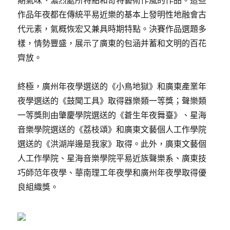
期氣味、濃烈處所特點和奇特藝術作風的作品。這些
作品年夜都在傳統平易近樂的基本上發明性地融會古
代元素，氣概恢宏又兼具時期特點。決賽作品選題多
樣，情勢豐盛，展示了廣東的包涵并蓄和文明的百花
齊放。
終極，廣州年夜學選送的《小鳥地獄》和廣東產業年
夜學選送的《鼓聞工具》取得器樂類一等獎；聲樂類
一等獎則由肇慶學院選送的《蒼生年夜舞臺》、星海
音樂學院選送的《荔枝頌》和廣東文藝個人工作學院
選送的《洪湖岸邊是我家》取得。此外，廣東文藝個
人工作學院、星海音樂學院平易近族聲樂系、廣東技
巧師范年夜學、華南理工年夜學和廣州年夜學取得優
良組織獎。