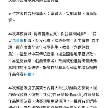
決賽作品展示廣東的包涵并蓄
五位常客包含各類藝人：掌管人、笑劇演員、演員等
等。
本次年夜賽以“傳統音樂立異，你我聯袂同夢”、“薪
火
包養網
相傳，有良心來，接收外來，面向將來”為主
題，面向廣東全省年夜學先生、教員（含退休教
員），征集以中華傳統音樂（如全國各地平易近歌、
平易近間器樂、戲曲音樂等）改編或融進傳統音樂元
素創作的小型聲樂、器樂作品和具有嶺南地域特點的
作品參賽
包養
。
本次運動吸引了廣東省內寬大師生積極報名參賽。經
由過程預賽、復賽，共有7件器樂類作品和15件聲樂類
作品進圍決賽。決賽現場更是涌現了一批具有光鮮時