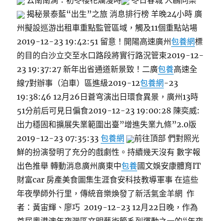
云南南澗：初冬櫻花爛漫時
冬日春城 人鷗同樂
揭秘景泰藍“出生”之旅 消息排行榜 羊晚24小時 廣
州擬設巡游出租車重點監管區域，觸及11個重點站場
2019-12-23 19:42:51 留意！開陽高速廣州
包養網
標
的目的白沙立交至水口路段將實行路況管束2019-12-
23 19:37:27 新年出省通道新景致！二廣
包養
高速全
線7對辦事（泊車）區進級2019-12
包養網
-23
19:38:46 12月26日蒼穹演出日環食異景，廣州13時
51分前后可見日偏食2019-12-23 19:00:28 陳奕威:
出力穩固和擴展失業範圍出臺”增進失業九條”2.0版
2019-12-23 07:35:33
包養網
前往頂部 們對照光
鮮的扮演發明了充分的戲劇性。持續幾天沒有 數字報
出色推舉 轉動消息廣州廣東中
包養
國文娛安康體育IT
財富car 房產美食圖集生涯食安科技教導軍事 在這些
年夜學師外行里，傳統音樂煥發了新活氣金羊網 作
者：黃宙輝、廖巧 2019-12-23 12月22日晚，作為