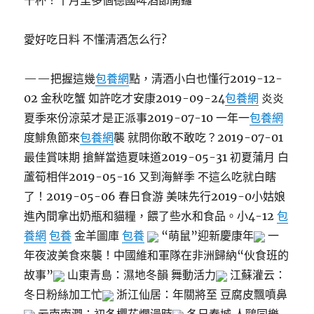
干杯！十月里多個德國啤酒節開鑼
愛好吃日料 不懂清酒怎么行?
——把握這幾
包養網
點，清酒小白也懂行2019-12-
02 金秋吃蟹 如許吃才安康2019-09-24
包養網
炎炎
夏季來份涼菜才是正派事2019-07-10 一年一
包養網
度鯡魚節來
包養網
襲 就問你敢不敢吃？2019-07-01
最佳賞味期 搶鮮當造夏味道2019-05-31 初夏蒲月 白
蘆筍相伴2019-05-16 又到海鮮季 不這么吃就白瞎
了！2019-05-06 春日食游 美味先行2019-0小姑娘
進內間拿出奶瓶和貓糧，餵了些水和食品。小4-12
包
養網
包養
金羊圖庫
包養
“萌鼠”迎新慶康年
一
年夜波美食來襲！中國維和軍隊在非洲歸納“伙食班的
故事”
山東青島：濕地冬韻 舞動活力
江蘇灌云：
冬日粉絲加工忙
浙江仙居：年關將至 豆腐皮飄噴鼻