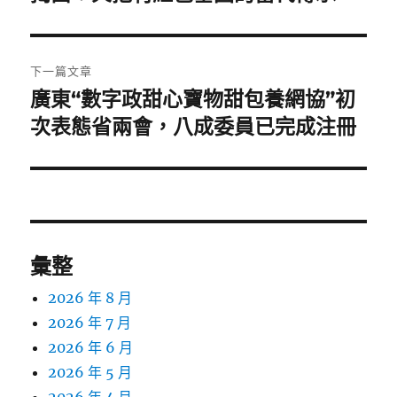
篇
覽
文
章:
下一篇文章
廣東“數字政甜心寶物甜包養網協”初
下
一
次表態省兩會，八成委員已完成注冊
篇
文
章:
彙整
2026 年 8 月
2026 年 7 月
2026 年 6 月
2026 年 5 月