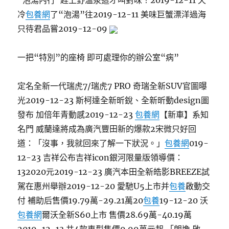
“泡湯內行”趕上野溫泉這才叫對味！2019-12-11 天
冷
包養網
了“泡湯”往2019-12-11 美味巨蟹漂洋過海
只待君品嘗2019-12-09
一把“特別”的座椅 即可處理你的辦公室“病”
​定名全新一代瑞虎7/瑞虎7 PRO 奇瑞全新SUV官圖曝
光2019-12-23 斯柯達全新昕銳、全新昕動design圖
發布 加倍年青動感2019-12-23
包養網
【新車】系知
名門 威蘭達將成為廣汽豐田新的爆款2宋微只好回
道：「沒事，我就回來了解一下狀況。」
包養網
019-
12-23 吉祥公布吉祥icon銀河限量版領導價：
132020元2019-12-23 ​廣汽本田全新皓影BREEZE試
駕在惠州舉辦2019-12-20 愛馳U5上市并
包養
啟動交
付 補助后售價19.79萬-29.21萬20
包養
19-12-20 沃
包養網
爾沃全新S60上市 售價28.69萬-40.19萬