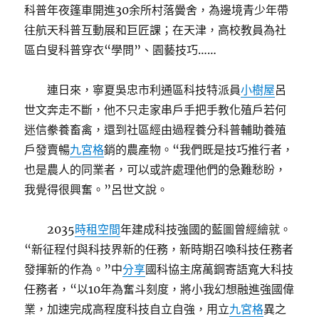
科普年夜篷車開進30余所村落黌舍，為邊境青少年帶
往航天科普互動展和巨匠課；在天津，高校教員為社
區白叟科普穿衣“學問”、園藝技巧……
連日來，寧夏吳忠市利通區科技特派員
小樹屋
呂
世文奔走不斷，他不只走家串戶手把手教化殖戶若何
迷信豢養畜禽，還到社區經由過程養分科普輔助養殖
戶發賣暢
九宮格
銷的農產物。“我們既是技巧推行者，
也是農人的同業者，可以或許處理他們的急難愁盼，
我覺得很興奮。”呂世文說。
2035
時租空間
年建成科技強國的藍圖曾經繪就。
“新征程付與科技界新的任務，新時期召喚科技任務者
發揮新的作為。”中
分享
國科協主席萬鋼寄語寬大科技
任務者，“以10年為奮斗刻度，將小我幻想融進強國偉
業，加速完成高程度科技自立自強，用立
九宮格
異之