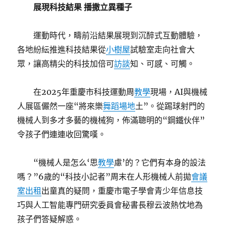
展現科技結果 播撒立異種子
運動時代，疇前沿結果展現到沉醉式互動體驗，
各地紛紜推進科技結果從
小樹屋
試驗室走向社會大
眾，讓高精尖的科技加倍可
訪談
知、可感、可觸。
在2025年重慶市科技運動周
教學
現場，AI與機械
人展區儼然一座“將來樂
舞蹈場地
土”。從踢球射門的
機械人到多才多藝的機械狗，佈滿聰明的“鋼鐵伙伴”
令孩子們連連收回驚嘆。
“機械人是怎么‘思
教學
慮’的？它們有本身的設法
嗎？”6歲的“科技小記者”周末在人形機械人前拋
會議
室出租
出童真的疑問，重慶市電子學會青少年信息技
巧與人工智能專門研究委員會秘書長穆云波熱忱地為
孩子們答疑解惑。