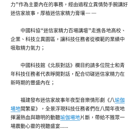
力”作為主要內在的事務，經由過程立異情勢手腕講好
迷信家故事，厚植迷信家精力膏壤——
中國科協“迷信家精力百場講壇”走進各地高校、
企業、科技立異園區，讓科技任務者從模範的業績中
吸取精力氣力；
中國科技館《北辰對話》欄目約請多位院士和青
年科技任務者代表睜開對話，配合切磋迷信家精力在
新時期的豐盛內在；
福建發布迷信家故事年夜型音樂情形劇《八
瑜伽
場地
閩繁星》，全景浮現科技任務者們在八閩年夜地
揮灑熱血與聰明的動聽
瑜伽場地
片斷，帶給不雅眾一
場震動心靈的視聽盛宴……