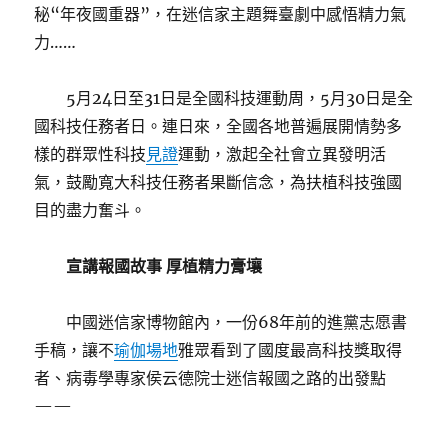
秘“年夜國重器”，在迷信家主題舞臺劇中感悟精力氣
力……
5月24日至31日是全國科技運動周，5月30日是全
國科技任務者日。連日來，全國各地普遍展開情勢多
樣的群眾性科技
見證
運動，激起全社會立異發明活
氣，鼓勵寬大科技任務者果斷信念，為扶植科技強國
目的盡力奮斗。
宣講報國故事 厚植精力膏壤
中國迷信家博物館內，一份68年前的進黨志愿書
手稿，讓不
瑜伽場地
雅眾看到了國度最高科技獎取得
者、病毒學專家侯云德院士迷信報國之路的出發點
——