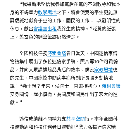
“我果斷地堅信我參加黨后在黨的不竭教導和我本
身的不竭盡力
教學場地
之下，將會使我的平生更能無
窮虔誠地獻身于黨的工作，國民的工作……以發明性的
休息，獻出
會議室出租
我終生的精神。”泛黃的紙張
上，藍玄色的鋼筆筆跡仍然清楚。
全國科技任務
時租會議
者日當天，中國迷信家博
物館集中展出了多位迷信家手稿、照片等10件可貴躲
品，并向大眾講述躲品背后的故事。侯云
家教場地
德
的先生、中國疾控中間病毒病所副所長張勇動情地
說：“幾十想？年來，侯院士一直秉持初心，
時租會議
安身國情，謹小慎微，為國度和國民作出了宏大的進
獻。”
迷信成績離不開精力支
共享空間
持。本年全國科
技運動周和科技任務者日運動把“鼎力弘揚迷信家精