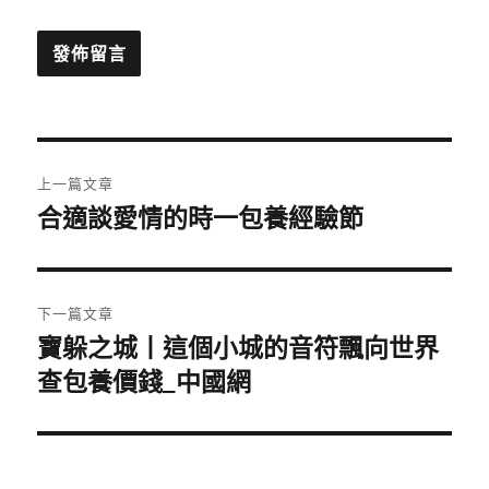
文
上一篇文章
章
合適談愛情的時一包養經驗節
上
一
導
篇
覽
文
下一篇文章
章:
寶躲之城丨這個小城的音符飄向世界
下
一
查包養價錢_中國網
篇
文
章: