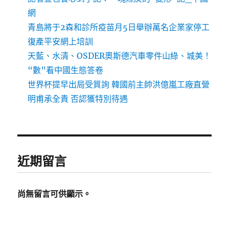
網
青島將于2森和診所疫苗月5日舉辦萬名企業家停工
復產平安網上培訓
天藍、水清、OSDER奧斯德汽車零件山綠、城美！
“數”看中國生態答卷
世界杯提早出局受質詢 韓國前主帥洪億嵐工廠直營
明甫承全責 否認獲特別待遇
近期留言
尚無留言可供顯示。