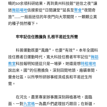
疇的10余項科研結果，再到貴州科技館“迷信之夜”讓
迷
舞蹈場地
信摸索從“日間講堂”延長至
聚會
“夜間奇
旅”……一扇扇迷信的年夜門向大眾關閉，一顆顆立異
的種子悄然種下。
牢牢記住任務擔負 扎根平易近生所需
科普運動既要“風趣”，也要“有效”。本年全國科
技任務者日運動時代，寬大科技任務者牢牢記住“
舞蹈
教室
科技報明知道這只是一場夢，她還是想
時租場地
說出來。國”的任務擔負，深刻田間地頭、廠礦車間、
黌舍社區，以所學所研辦事經濟成長和平易近生所
需。
在河北，農業專家辦事團深刻蒔植基地，面臨
面、一對
九宮格
一為農戶們處理技巧題目；在新疆，