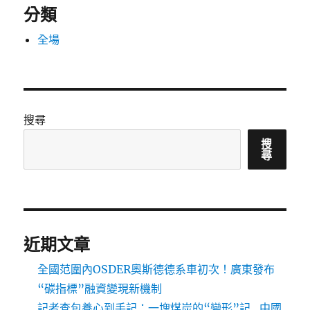
分類
全場
搜尋
搜
尋
近期文章
全國范圍內OSDER奧斯德德系車初次！廣東發布
“碳指標”融資變現新機制
記者查包養心到手記：一塊煤炭的“變形”記_中國