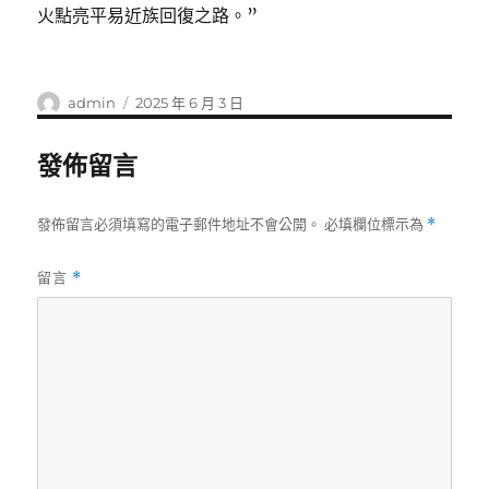
火點亮平易近族回復之路。”
作
發
admin
2025 年 6 月 3 日
者
佈
日
發佈留言
期:
發佈留言必須填寫的電子郵件地址不會公開。
必填欄位標示為
*
留言
*