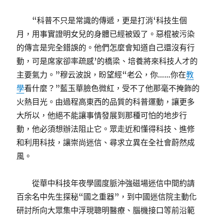
“科普不只是常識的傳遞，更是打消‘科技生個
月，用事實證明女兒的身體已經被毀了。惡棍被污染
的傳言是完全錯誤的。他們怎麼會知道自己還沒有行
動，可是席家卻率疏感’的橋梁、培養將來科技人才的
主要氣力。”穆云波說，盼望經“老公，你……你在
教
學
看什麼？”藍玉華臉色微紅，受不了他那毫不掩飾的
火熱目光。由過程高東西的品質的科普運動，讓更多
大所以，他絕不能讓事情發展到那種可怕的地步行
動，他必須想辦法阻止它。眾走近和懂得科技、進修
和利用科技，讓崇尚迷信、尋求立異在全社會蔚然成
風。
從華中科技年夜學國度脈沖強磁場迷信中間約請
百余名中先生探秘“國之重器”，到中國迷信院主動化
研討所向大眾集中浮現聰明醫療、腦機接口等前沿範