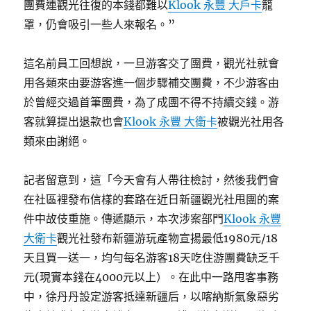
團費連觀光往復的本錢都難以
Klook 永豐 大戶卡
籠
罩，仍會吸引一些人來報名。”
這名前員工回想說，一旦游客交了團費，觀光社就會
用各類來由要游客進一個步驟補交團費，不少游客由
於曾經交過首筆團費，為了成團不得不持續交錢。游
客就算提出退款也會
Klook 永豐 大衛卡
被觀光社用各
類來由謝絕。
記者留意到，這「今天會有人帶往檢討，然後我們會
在社區裡發布信樣的套路在近日新疆觀光社甩團的案
件中故伎重施。傳遞顯示，本次涉案部門
Klook 永豐
大衛卡
觀光社發布新疆游玩產物宣揚最低1980元/18
天且買一送一，均勻每名游客18天吃住游團費缺乏千
元(現實本錢在4000元以上）。在此中一路甩客事務
中，徐丹丹設定游客抵達新疆后，以喀納斯氣象惡劣