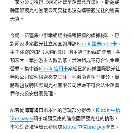
一家分公司獲得《觀光社營業運營允許證》。新疆駿
騁國際觀光社無限公司異樣也沒有運營觀光社的營業
天資。
今朝，新疆集中辦案組經由過程把握的證據材料，已
對兩家涉案觀光社立案查詢拜訪
Klook 國泰cube卡
。
由于涉案的CP（人物配對）則主導了粉絲的會商。金
額宏大、牽扯游主人數浩繁，涉嫌組成不符合法令運
營罪。集中辦
Klook 信用卡
案組已將熊樂國際觀光社
無限公司案件線索移交其注冊地海南省相干部分，擬
將新疆駿騁國際觀光社無限公司涉嫌不符合法令運營
罪移交公安機關受理。
記者從海南海口市本地的游玩部分得悉，
Klook 中信
line pay卡
關于新疆反應的熊樂國際觀光社的情形，
本地綜合法律局已參與處
Klook 中信line pay卡
置。