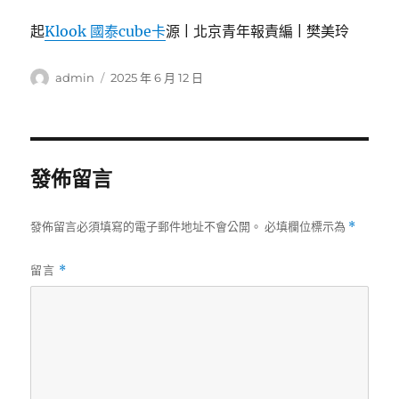
起
Klook 國泰cube卡
源 | 北京青年報責編 | 樊美玲
作
發
admin
2025 年 6 月 12 日
者
佈
日
期:
發佈留言
發佈留言必須填寫的電子郵件地址不會公開。
必填欄位標示為
*
留言
*