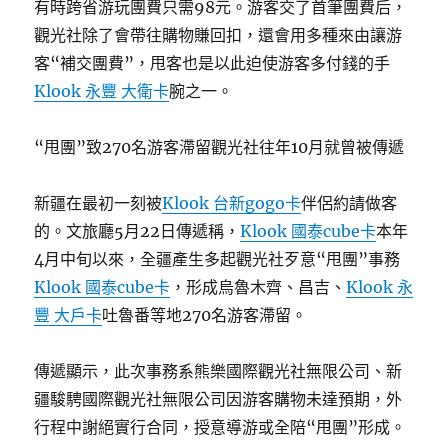
有時跨省游玩團費只需98元。游客交了首筆團費后，
觀光社除了會帶往購物賺回扣，還會用多種來由讓游
客“補交團費”，甩客也是以此迫使游客多付錢的手
Klook 永豐 大衛卡
腕之一。
“甩團”致270名游客滯留觀光社往年10月就曾被傳遞
新疆在最初一刻被
Klook 台新gogo卡
伴侶約請做客
的。文旅廳5月22日傳遞稱，
Klook 國泰cube卡
本年
4月中旬以來，全疆產生多起觀光社歹意“甩團”事務
Klook 國泰cube卡
，形成烏魯木齊、昌吉、
Klook 永
豐 大戶卡
吐魯番等地270名游客滯留。
傳遞顯示，此次事務系熊樂國際觀光社無限公司、新
疆駿騁國際觀光社無限公司因游客購物未達預期，外
行程中謝絕實行合同，授意導游或全陪“甩團”形成。