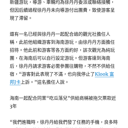
新疆游玩，導游、車輛均為徐丹丹委派或聯絡接觸，
但因后續過程徐丹丹未向導游付出團費，致使游客呈
現了滯留。
還有一名已經與徐丹丹一起配合過的觀光社擔任人
稱，此前他組織游客到海南游玩，由徐丹丹方面擔任
招待。他此前和游客等各方面約好，該次觀光為純玩
團，在海南后可以自行設定游玩。但游客達到海南
后，徐丹丹請求游客必需參團往購物，不然不供給住
宿，“游客對此表現了不滿，也向我停止了
Klook 富
邦J卡
上訴。”這名擔任人說。
海南一起配合同業“吃瓜落兒”供給商稱被拖欠票款近
3年
“我們進職時，徐丹丹給我們發了任務的手機，良多時