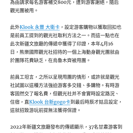
為由請求每名游客補交800元，遭到游客謝絕，隨后
觀光團被甩。
此外
Klook 永豐 大衛卡
，設定游客購物以獲取回扣也
是前員工提到的觀光社取利方法之一。而這一點也在
此次新疆文旅廳的傳遞中獲得了印證，本年4月16
日，熊樂國際觀光社招待的一個上海動身觀光團就由
於團隊花費缺乏，在烏魯木齊被甩團。
前員工坦言，之所以呈現甩團的情形，或許就是觀光
社試圖以這種方法強迫游客多交錢、多購物。有時游
客固然交了報名費，但觀光社并不會實時設定路況、
住宿，直
Klook 台新gogo卡
到最后時辰才姑且設定，
這就招致游玩前提無法獲得保證。
2022年新疆文旅廳發布的傳遞顯示，37名甘肅游客到