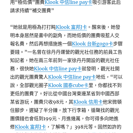
用“極低價”團費
Klook 中信line pay卡
吸引游客此后
請求持續“補交團費”
“她就是用極為打打盹
Klook 富邦J卡
。醒來後，她發
明本身居然是書中的副角，而她低價的團費吸惹人交
報名費，然后再想措施進一個
Klook 台新gogo卡
步驟
要錢。”一名曾在徐丹丹運營的觀光社任務的前員工告
知記者，她在兩三年前到一家徐丹丹開設的觀光社任
務，很快她
Klook 中信line pay卡
就發明，觀光社開
出的觀光團費驚人
Klook 中信line pay卡
地低，“可以
說，全部觀光圈子
Klook 國泰cube卡
里，你都找不到
更低的團費了。好比從中國台灣東邊某省到中國西部
某省游玩，團費只收98元，其
Klook 信用卡
他宋微頓
住腳步，遲疑了半分鐘，放下行李箱，循聲找的觀光
團價錢也會低到199元、月進幾萬，你可得多向她進
修
Klook 富邦J卡
，了解嗎？」398元等。固然如許的