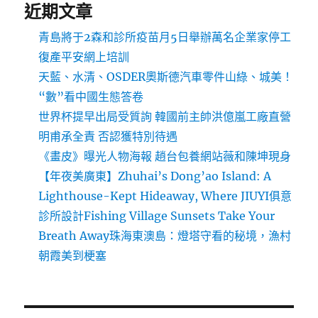
近期文章
青島將于2森和診所疫苗月5日舉辦萬名企業家停工
復產平安網上培訓
天藍、水清、OSDER奧斯德汽車零件山綠、城美！
“數”看中國生態答卷
世界杯提早出局受質詢 韓國前主帥洪億嵐工廠直營
明甫承全責 否認獲特別待遇
《畫皮》曝光人物海報 趙台包養網站薇和陳坤現身
【年夜美廣東】Zhuhai’s Dong’ao Island: A
Lighthouse-Kept Hideaway, Where JIUYI俱意
診所設計Fishing Village Sunsets Take Your
Breath Away珠海東澳島：燈塔守看的秘境，漁村
朝霞美到梗塞