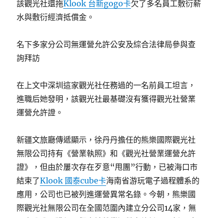
該觀光社還拖
Klook 台新gogo卡
欠了多名員工敷衍薪
水與敷衍經濟抵償金。
名下多家分公司無運營允許公安及綜合法律局參與查
詢拜訪
在上文中深圳這家觀光社任務過的一名前員工坦言，
進職后她發明，該觀光社最基礎沒有獲得觀光社營業
運營允許證。
新疆文旅廳傳遞顯示，徐丹丹擔任的熊樂國際觀光社
無限公司持有《營業執照》和《觀光社營業運營允許
證》，但由於屢次存在歹意“甩團”行動，已被海口市
結束了
Klook 國泰cube卡
海南省游玩電子過程體系的
應用，公司也已被列進運營異常名錄。今朝，熊樂國
際觀光社無限公司在全國范圍內建立分公司14家，無