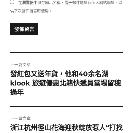
在
瀏覽器
中儲存顯示名稱、電子郵件地址及個人網站網址，以
供下次發佈留言時使用。
文
上一篇文章
章
發紅包又送年貨，他和40余名湖
上
一
klook 旅遊優惠北籍快遞員當場留穗
導
篇
過年
覽
文
章:
下一篇文章
浙江杭州徑山花海迎秋綻放惹人“打找
下