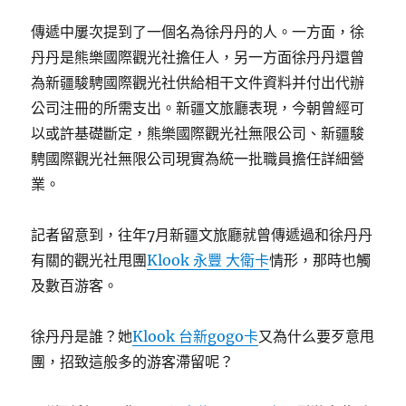
傳遞中屢次提到了一個名為徐丹丹的人。一方面，徐
丹丹是熊樂國際觀光社擔任人，另一方面徐丹丹還曾
為新疆駿騁國際觀光社供給相干文件資料并付出代辦
公司注冊的所需支出。新疆文旅廳表現，今朝曾經可
以或許基礎斷定，熊樂國際觀光社無限公司、新疆駿
騁國際觀光社無限公司現實為統一批職員擔任詳細營
業。
記者留意到，往年7月新疆文旅廳就曾傳遞過和徐丹丹
有關的觀光社甩團
Klook 永豐 大衛卡
情形，那時也觸
及數百游客。
徐丹丹是誰？她
Klook 台新gogo卡
又為什么要歹意甩
團，招致這般多的游客滯留呢？