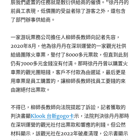
辰我們處置的任務就是敷衍供給商的催債。”徐丹丹的
前員工表現，低價團的受益者除了游客之外，還包含
了部門辦事供給商。
一家游玩票務公司擔任人柳師長教師向記者先容，
2020年8月，他為徐丹丹在深圳運營的一家觀光社供
給過團隊火車票，墊付了8000多元票款，但直到此刻
仍有7000多元金錢沒有付清。那時徐丹丹曾以購置火
車票的觀光團賠錢，客戶不付款為由遲延，最后更是
用車票是員工購置的，讓柳師長教師找員工要錢的來
由謝絕付出票款。
不得已，柳師長教師向法院提起了訴訟，記者獲取的
判決書顯
Klook 台新gogo卡
示，法院判決徐丹丹那時
在深圳運營的觀光社付出票款和響應的利錢。但公然
材料顯示，該觀光社在2022年破產清理，公示書顯示