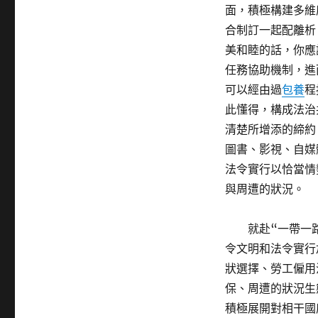
面，積極構建多維
合制訂一起配離析
美和睦的話，你應
任務協助機制，進
可以經由過
包養
程
此懂得，構成法治
清楚所增添的締約
圖書、影視、自媒
法令實行以恰當情
與周遭的狀況。
就赴“一帶一
令文明和法令實行
狀選擇、勞工僱用治
保、周遭的狀況生
積極展開對相干國