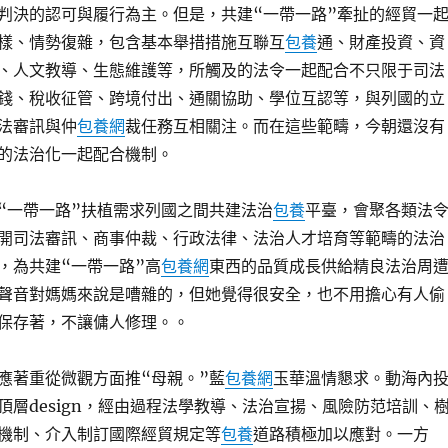
判決的認可與履行為主。但是，共建“一帶一路”牽扯的經貿一
樣、情勢復雜，包含基本舉措措施互聯互
包養
通、財產投資、資
、人文教導、生態維護等，所觸及的法令一起配合不只限于司法
錢、稅收征管、跨境付出、通關協助、學位互認等，與列國的立
法審訊與仲
包養網
裁任務互相關注。而在這些範疇，今朝還沒有
的法治化一起配合機制。
“一帶一路”扶植需求列國之間共建法治
包養
平臺，會聚各類法
開司法審訊、商事仲裁、行政法律、法治人才培育等範疇的法治
，為共建“一帶一路”高
包養網
東西的品質成長供給精良法治周
聲音對媽媽來說是嘈雜的，但她覺得很安全，也不用擔心有人偷
保存著，不讓傭人修理。。
應著重從微觀方面推“母親。”藍
包養網
玉華溫情懇求。動海內
頂層design，經由過程法學教導、法治宣揚、風險防范培訓、
機制、介入制訂國際經貿規定等
包養
道路積極加以應對。一方