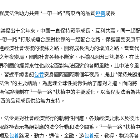
程度法治助力共建“一帶一路”高東西的品質
包養
成長
建議提出十余年來，中國一直保持戰爭成長、互利共贏，同一起
一帶一路”打形成連合應對挑釁的一起配合之路、保護國民安康
進經濟社會恢復的復蘇之路、開釋成長潛力的增加之路。當當代
之年夜變局，國際社會各類不斷定、不穩固原因日益增多，在此
界列國的經貿來往也必定面對無法回避的各類風險，此中法令風
，習近平總書記
包養
安身國際國際兩個年夜局，提出“保持兼顧
法治”的主要結論，為處理全球性挑釁供給了應對之道。面向將
治保證機制在“一帶一路”扶植中的主要感化，以高程度法治為
東西的品質成長供給無力支持。
，法令是對社會經濟實行的軌制性回應，各類經濟要素以及彼此
況終極表示為絕對應的法令行動和法令關系。“一帶一路”扶植
觸及
包養
路況、動力、通信、金融、游
包養
玩、教導、物流等各