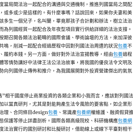
度當局間法治一起配合的溝通與交通機制，推進列國當局之間配
，或多或少是這樣的。有什麼事嗎？話說回來，如果你夫妻和美
該多生一個兒子，名叫蘭，畢竟那孩子合計劃和辦法，樹立法治
而為列國經貿一起配合及年夜型項目實行供給詳細的法治支撐。
按期召開各類法治範疇的國際會議、學術論壇的方法，來加深彼
共鳴，削減一起配合經過歷程中因對列國法治周遭的狀況
包養
不
、履約本錢。另一方面，做好對外法治宣揚教導，經由
包養
過程
體等情勢講好中法律王法公法治故事，將我國的優良法令文明及
勢向列國停止傳佈和推介，為我國展開對外投資營建傑出的氣氛
路”相干國度停止商業投資的各類企業和小我而言，應該對列國
加以當真研判，尤其是對能夠產生法令風險的要害點，如企業形
理、合同條目design
包養
、常識產
包養網
權維護、融資假貸
態保護等停止詳盡剖析。國際各類高級院校、科研機構應
包養網
度法治實行的國別研討和比擬研討，借助線上或線下平臺對相干