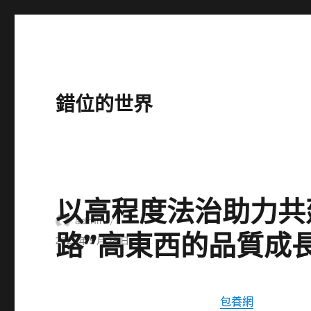
錯位的世界
以高程度法治助力共
作
admin
路”高東西的品質成
者
發
2025 年 5 月 28 日
佈
日
期:
包養網