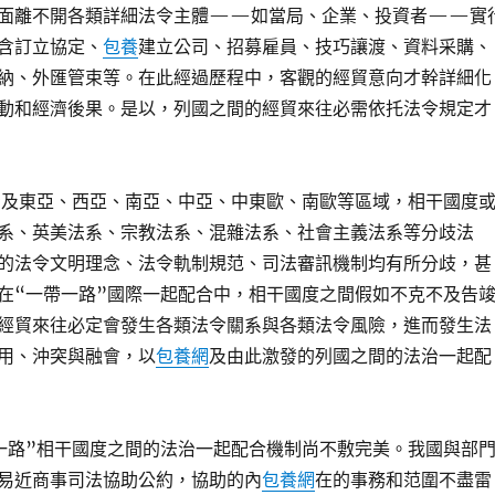
面離不開各類詳細法令主體——如當局、企業、投資者——實
含訂立協定、
包養
建立公司、招募雇員、技巧讓渡、資料采購、
納、外匯管束等。在此經過歷程中，客觀的經貿意向才幹詳細化
動和經濟後果。是以，列國之間的經貿來往必需依托法令規定才
觸及東亞、西亞、南亞、中亞、中東歐、南歐等區域，相干國度
系、英美法系、宗教法系、混雜法系、社會主義法系等分歧法
的法令文明理念、法令軌制規范、司法審訊機制均有所分歧，甚
在“一帶一路”國際一起配合中，相干國度之間假如不克不及告
經貿來往必定會發生各類法令關系與各類法令風險，進而發生法
用、沖突與融會，以
包養網
及由此激發的列國之間的法治一起配
一路”相干國度之間的法治一起配合機制尚不敷完美。我國與部
易近商事司法協助公約，協助的內
包養網
在的事務和范圍不盡雷