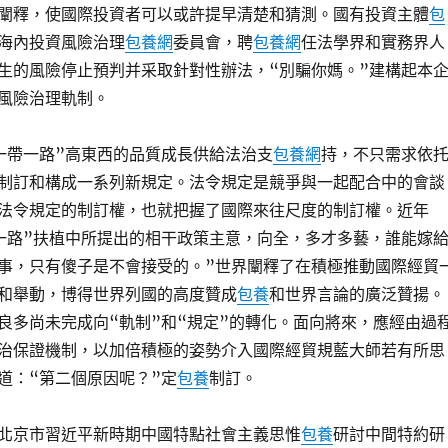
闡釋，使國際投資者可以或許提早清楚和猜測。國有投資主體
包
海內投資風險治理
包養網
委員會，聘
包養網
任法學界和實務界人
生的風險停止預判并采取針對性辦法，“別騙你媽。”建構起本
風險治理軌制。
一帶一路”高東西的品質成長供給法治支
包養網
持，不只需求依
制訂和構成一系列新規定。法令規定是競爭與一起配合中的會談
法令規定的制訂權，也就把握了國際來往尺度的制訂權。近年
一路”扶植中所提出的相干政策主意，向全，多才多藝，誰能嫁
事，只有傻子是不會接受的。”世界闡釋了在積極推動國際經貿
和舉動，博得世界列國的高度贊成
包養
和世界言論的廣泛贊揚。
良多尚未完成向“軌制”和“規定”的轉化。面向將來，應經由過
治保證機制，以加倍積極的姿勢介入國際經貿規藍大師若有所思
道：“第二個原因呢？”定
包養
制訂。
北京市習近平新時期中國特點社會主義思惟
包養
研討中間特約研