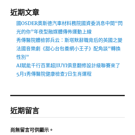
近期文章
國OSDER奧斯德汽車材料務院國資委消息中間“閃
光的你”年夜型融媒體傳佈運動上線
秀傳醫院體檢郭兵云：斯塔默辭職背后的英國之變
法國音樂劇《甜心台包養網小王子》配角談“轉換
性別”
AI賦能千行百業超JIUYI俱意翻修設計級聯賽來了
5月1秀傳醫院健康檢查7日生肖運程
近期留言
尚無留言可供顯示。