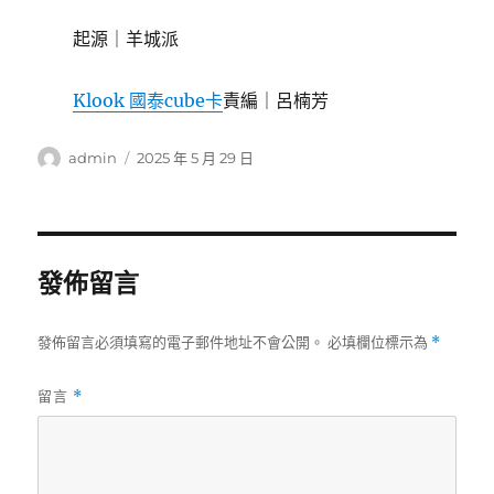
起源｜羊城派
Klook 國泰cube卡
責編｜呂楠芳
作
發
admin
2025 年 5 月 29 日
者
佈
日
期:
發佈留言
發佈留言必須填寫的電子郵件地址不會公開。
必填欄位標示為
*
留言
*