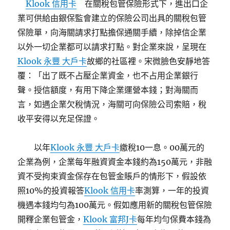
Klook 信用卡
在關稅包管保險形式下，進出口企
業可供給由銀保監會建立的保險公司出具的關稅包管
保險單，向海關請求打點擔保通關手續，除掉信企業
以外一切企業都可以請求打點。對企業來說，呈現在
Klook 永豐 大戶卡
故鄉的社區裡。宋微臉色安靜地答
覆：「出了既不占壓企業資金，也不占用企業銀行
聲。授信額度，有用下降企業運營本錢；對海關而
言，如遇企業欠稅情況，海關可向保險公司索賠，稅
收平安得以充足保證。
以年
Klook 永豐 大戶卡
繳稅10一息。00萬元的
企業為例，企業每年融資資金本錢約為150萬元，非融
資不受拘束資金保存在包管金賬戶的情形下，假設依
照10%的投資報答
Klook 信用卡
率測算，一年的投資
機遇本錢均勻為100萬元。假如應用新的關稅包管保險
開釋企業包管金，
Klook 富邦J卡
每年均勻保費本錢為