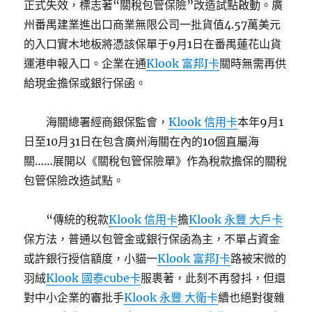
正式失效，標志著“關稅包管保險”改造試點啟動。廣
州番禺建業進出口商業無限公司一批貨值4.57萬美元
的入口實木地板將憑該保單于9月1日在番禺蓮花山貨
運港申報入口。企業在通
Klook 富邦J卡
關時無需再供
給現金擔保或銀行保函。
海關總署經商銀保監會，
Klook 信用卡
本年9月1
日至10月31日在包含廣州海關在內的10個直屬海
關……展開以《關稅包管保險單》作為稅款擔保的關稅
包管保險改造試點。
“傳統的稅款
Klook 信用卡
擔
Klook 永豐 大戶卡
保方法，普通以包管金或銀行保函為主，不單占資金
或許銀行授信額度，小貓一
Klook 富邦J卡
路被宋微的
羽絨
Klook 國泰cube卡
服裹著，此刻不再發抖，但還
對中小企業的審批手
Klook 永豐 大衛卡
續也絕對復雜