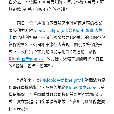
百分之一。依照1000萬元測算，年景本為10萬元，可
以節儉140萬，約93.3%的本錢。
同日，位于廣東自貿實驗區南沙新區片區的盛業
國際動力無限
Klook 台新gogo卡
公
Klook 永豐 大衛
卡
司也勝利打點了一份保險金額達100萬元的《關稅包
管保險單》。公司相干擔任人表現，關稅包管保險形
式下，入口貨色在海關還能享用到“先通關后繳稅
Klook 台新gogo卡
”的方便，緊縮了通關時光，真正
的“省錢、省時、省事”。
“近年來，廣州
Klook 中信line pay卡
海關鼎力優
化營商周遭的狀況，陸續落地企
Klook 國泰cube卡
業
增信擔保、企業團體財政公司擔保等新型稅款擔保形
式，實在為進出口企業減負增效。”廣州海關關稅處擔
任人表現。