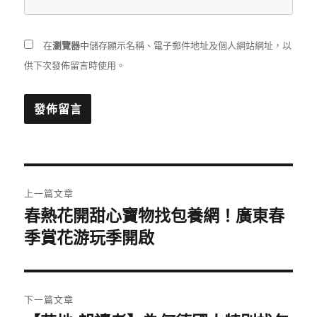
在
瀏覽器
中儲存顯示名稱、電子郵件地址及個人網站網址，以
供下次發佈留言時使用。
文
上一篇文章
章
春熱花開甜心寶物找包養網！廣東春
上
一
季賞花游玩季開啟
導
篇
覽
文
章:
下一篇文章