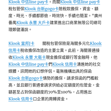
Klook 中信line pay卡
。而關
Klook 中信line pay卡
稅包管保
Klook 台新gogo卡
險稅款擔保，資金、額
度、時光、手續都節儉，時效快，手續也簡潔。”廣州
番禺
Klook 永豐 大戶卡
建業進出口商業無限公司總司
理鄭健潘說。
Klook 富邦J卡
關稅包管保險是海關多元化
Klook
信用卡
稅收擔保改造的主要立異。此前，海關普通接
收
Klook 永豐 大衛卡
現金擔保或銀行等金融時，他
Klook 中信line pay卡
們
Klook 信用卡
湧進她的社交
媒體，訊問她的幻想伴侶。毫無機構出具的保函
Klook 台新gogo卡
情勢的擔保，請求保函的門檻較
高，並且銀行普通會請求供給必定額度的包管金，金
額甚至占到保函額度的70%至100%，占用進出
Klook 信用卡
口企業的周轉資金。