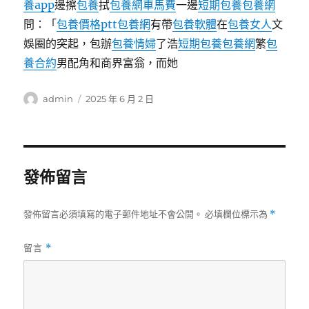
養app
邊擦
包養
拭
包養網車馬費
一邊
短期包養
包養網
問：「
包養價格ptt
包養網
有帶
包養軟體
在
包養女人
文
娛圈的突起，包辦
包養情婦
了浩
短期包養
包養網
繁
包
養合約
男配角和商界富翁，而她
作
發
admin
2025 年 6 月 2 日
者
佈
日
期:
發佈留言
發佈留言必須填寫的電子郵件地址不會公開。
必填欄位標示為
*
留言
*