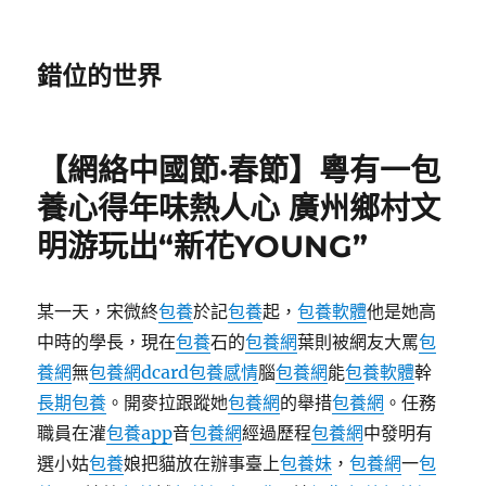
錯位的世界
【網絡中國節·春節】粵有一包
養心得年味熱人心 廣州鄉村文
明游玩出“新花YOUNG”
某一天，宋微終
包養
於記
包養
起，
包養軟體
他是她高
中時的學長，現在
包養
石的
包養網
葉則被網友大罵
包
養網
無
包養網dcard
包養感情
腦
包養網
能
包養軟體
幹
長期包養
。開麥拉跟蹤她
包養網
的舉措
包養網
。任務
職員在灌
包養app
音
包養網
經過歷程
包養網
中發明有
選小姑
包養
娘把貓放在辦事臺上
包養妹
，
包養網
一
包