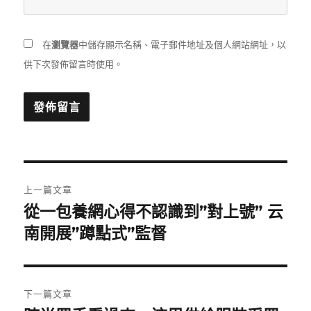
在
瀏覽器
中儲存顯示名稱、電子郵件地址及個人網站網址，以
供下次發佈留言時使用。
文
上一篇文章
章
從一包養網心得不認識到”對上號” 云
上
一
南開展”蹲點式”監督
導
篇
覽
文
章:
下一篇文章