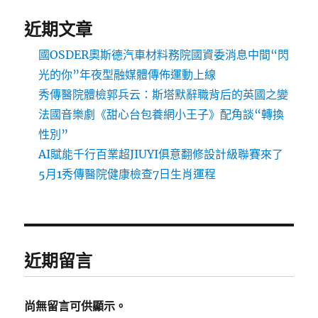
近期文章
國OSDER奧斯德汽車材料務院國資委消息中間“閃
光的你”年夜型融媒體傳佈運動上線
秀傳醫院體檢郭兵云：斯塔默辭職背后的英國之變
法國音樂劇《甜心台包養網小王子》配角談“轉換
性別”
AI賦能千行百業超JIUYI俱意翻修設計級聯賽來了
5月1秀傳醫院健康檢查7日生肖運程
近期留言
尚無留言可供顯示。