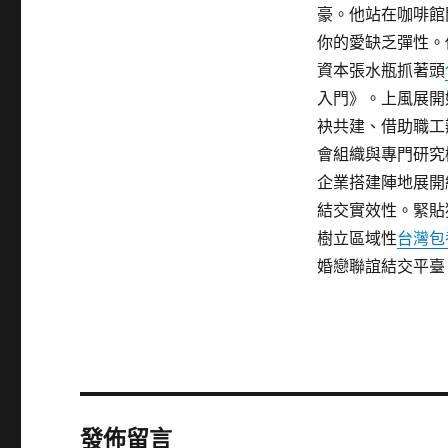
豪。他站在咖啡館
你的愛缺乏彈性。
資本張水瓶抓著頭
入門》。上風展開
袂共建、借助職工
會組織與專門研究
企業搭建陣地展開
結交實效性。緊貼
樹立區域性
台灣包
婚戀聯誼結交平臺
發佈留言