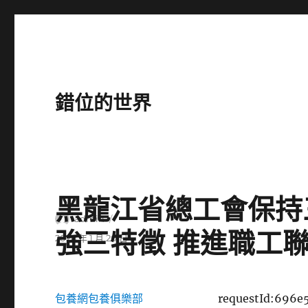
錯位的世界
黑龍江省總工會保持
作
admin
強三特徵 推進職工
者
發
2026 年 1 月 20 日
佈
日
期:
包養網
包養俱樂部
requestId:696e