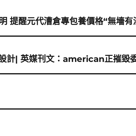
明 提醒元代漕倉專包養價格“無墻有
內設計| 英媒刊文：american正