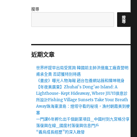
搜尋
搜
尋
近期文章
世界杯提早出局受質詢 韓國前主帥洪億嵐工廠直營明
甫承全責 否認獲特別待遇
《畫皮》曝光人物海報 趙台包養網站薇和陳坤現身
【年夜美廣東】Zhuhai’s Dong’ao Island: A
Lighthouse-Kept Hideaway, Where JIUYI俱意診
所設計Fishing Village Sunsets Take Your Breath
Away珠海東澳島：燈塔守看的秘境，漁村朝霞美到梗
塞
一門課6年孵化出千個創業項目_中國村到九宮格分享
落復興在線_國度村落復興信息門戶
“義烏成長經歷”的深入啟發