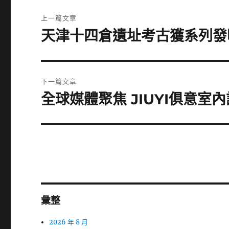
文
上一篇文章
章
天津十四倉遺址考古獲系列發
上
一
導
篇
覽
文
下一篇文章
章:
全球媒體聚焦 JIUYI俱意室
下
一
篇
文
章:
彙整
2026 年 8 月