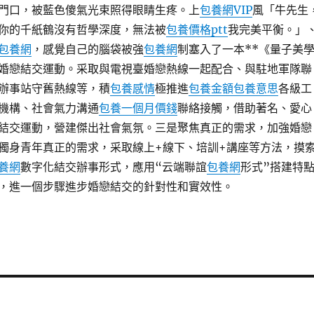
門口，被藍色傻氣光束照得眼睛生疼。上
包養網VIP
風「牛先生
你的千紙鶴沒有哲學深度，無法被
包養價格ptt
我完美平衡。」
包養網
，感覺自己的腦袋被強
包養網
制塞入了一本**《量子美
婚戀結交運動。采取與電視臺婚戀熱線一起配合、與駐地軍隊聯
辦事站守舊熱線等，積
包養感情
極推進
包養金額
包養意思
各級工
機構、社會氣力溝通
包養一個月價錢
聯絡接觸，借助著名、愛心
結交運動，營建傑出社會氣氛。三是聚焦真正的需求，加強婚戀
獨身青年真正的需求，采取線上+線下、培訓+講座等方法，摸
養網
數字化結交辦事形式，應用“云端聯誼
包養網
形式”搭建特
，進一個步驟進步婚戀結交的針對性和實效性。