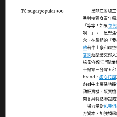
TC:sugarpopular900
黑龍江省總工
準對接獨身青年需
「等等！如果
包養
啊！」。一是聚焦
念，在黨組的「我
體
著牛土豪和虛空
養網
婚戀結交歸入
緣·愛在龍江”聯誼
十點零三分零五秒
brand，
甜心花園
desi牛土豪猛地將
動販賣機，販賣機
開各具特點聯誼結
一場力量對
包養俱
方資本，加強婚戀