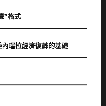
濠”格式
摧毀委內瑞拉經濟復蘇的基礎