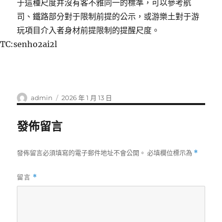
于這種尺度并沒有客不雅同一的標準，可以參考航
司、鐵路部分對于限制前提的公示，或游樂土對于游
玩項目介入者身材前提限制的提醒尺度。
TC:senho2ai2l
作
發
admin
2026 年 1 月 13 日
者
佈
日
發佈留言
期:
發佈留言必須填寫的電子郵件地址不會公開。
必填欄位標示為
*
留言
*