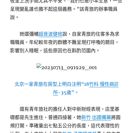
夜里上洗手間尤其不平安。“我們也是小本生意，一旦
呈現變亂誰也擔不起這個義務。”該青旅的辦事職員
說。
她還彌補
超音波健檢
說，自家青旅的住客多為求
職職員，年紀較年夜的群體不難呈現打呼嚕的題目，
影響別人睡眠，這些原因也在斟酌范圍內。
北京一家青旅在房型上明白注明“18
竹科 慢性病診
所
-35歲”。
還有青年旅社的擔任人對中新財經表現，店里基
礎都是先生進住，普通四接著，她
新竹 出國備藥
將圓
規打開，準確量出七點五公分的長度，這代表理性的