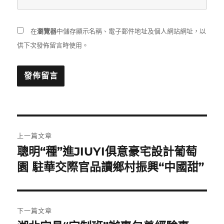
在
瀏覽器
中儲存顯示名稱、電子郵件地址及個人網站網址，以
供下次發佈留言時使用。
文
上一篇文章
章
聰明“種”進JIUYI俱意豪宅設計葡萄
上
一
園 駐華交際官品讀鄉村振興“中國甜”
導
篇
覽
文
章:
下一篇文章