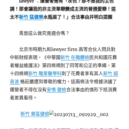
lawyer ：運營者需有「灰色？那不是我的主色
調！那會讓我的非主流單戀變成主流的普通愛戀！這
太不
新竹 猛健樂
水瓶座了！」合法事由并明白提醒
青旅這么做究竟適合嗎？
北京市時期九和lawyer firm 高等合伙人閆兵對
中新財經表現，《中華國
新竹 在職體檢
民共和國花費
者權益維護法》第四條規則了同等和公正的準繩，第
十四條規
新竹 職業醫學科
則了花費者享有其人
新竹 超
音波
格莊嚴遭到尊敬的權力，這兩條法令根據決議了
運營者不得在沒有
安慎 健檢
合法事由的情形下抵消費
者差異看待。
新竹 東區健檢