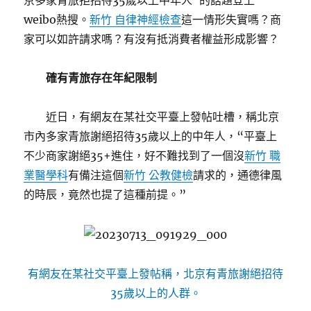
京多家青旅拒招待35歲以上中年人”的話題登上
weibo熱搜。
新竹 自律神經檢查
這一情形失實嗎？商
家可以如許請求嗎？有沒有抵消費者權益形成影響？
確有青旅存在年紀限制
近日，有網友在某社交平臺上發帖吐槽，稱北京
市內多家青旅謝絕招待35歲以上的中年人，“平臺上
不少商家謝絕35+進住，好不難找到了一個沒
新竹 職
業醫學科
有備注這個
新竹 公教健檢
請求的，通德律風
的時辰，竟然也提了這種前提。”
有網友在某社交平臺上發帖稱，北京有青旅謝絕招待
35歲以上的人群。