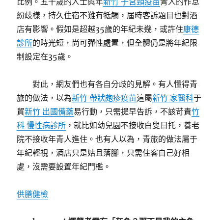
比例。五十歲的人士與年
新竹 子宮頸疫苗
青人的作息
紛歧樣，持久住宿不難有牴觸，屆時客訴題目也對酒
店有影響。假如是超越35歲的年紀未幾，或許住
康德
診所
的時光短，尚可彈性處置，但全體仍是將年紀限
制設定在35歲。
對此，網友們也有各自分歧的見解。有人懂得青
旅的做法，以為
新竹 帶狀皰疹疫苗
這屬
新竹 家醫科
于
貿
新竹 出國備藥
易行動，只需提早告訴，不該苛責
竹
科 慢性病診所
，就比如幼兒園不接收白叟日托，養老
院不接收年青人進住。也有人以為，青旅的做法屬于
年紀輕視，酒店只是姑且落腳，只需住客自己好相
處，沒需要設置年紀門檻。
供膳健檢