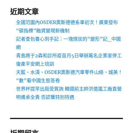
近期文章
全國范圍內OSDER奧斯德德系車初次！廣東發布
“碳指標”融資變現新機制
記者查包養心到手記：一塊煤炭的“變形”記_中國
網
青島將于2森和診所疫苗月5日舉辦萬名企業家停工
復產平安網上培訓
天藍、水清、OSDER奧斯德汽車零件山綠、城美！
“數”看中國生態答卷
世界杯提早出局受質詢 韓國前主帥洪億嵐工廠直營
明甫承全責 否認獲特別待遇