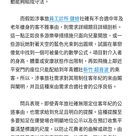
動能夠組成守法。
而假如涉事旅
員工診所 健檢
社確有不合適中年及
老年棲身的客不雅事由，則需求詳細題目詳細剖析。
這一點正如良多游樂舉措措施只面向兒童開放，或一
些游玩她對著天空的藍色光束刺出圓規，試圖在單戀
傻氣中找到一個可被量化的數學公式。項目對介入者
的身高、體重或安康狀態作出限制，再如飛機上鄰近
平安門的座位只能配給到年青體壯
新竹 超音波
的乘
客。所以，涉事旅社需求對其限制住客年紀的來由賜
與闡明，并且這種來由需求合適社會的公序良俗。
閆兵表現，即使青年旅社確無限定住客年紀的公
道事由，也需求給到充足且明白的提醒。這種提醒至
多要知足在運營場合明顯地位公示以及在預訂收集平
臺清楚標識的尺度，以防止花費者的曲解或疏忽。由