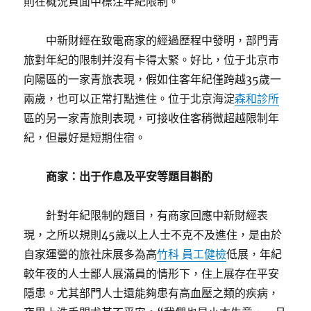
則在概況頁面中標注年紀限制。
中新財經在致電商家的經過歷程中發明，部門青
旅對年紀的限制并沒有卡得太緊。好比，位于北京市
向陽區的一家青旅表現，假如住客年紀僅跨越35歲一
兩歲，也可以正常打點進住。位于北京海淀
森和診所
區的另一家青旅則表現，可接收住客稍微超越限制年
紀，但最好是短期住宿。
商家：出于作息及平安等題目斟酌
針對年紀限制的題目，有商家回應中新財經表
現，之所以規則45歲以上人士不克不及進住，是由於
自家運營的旅社床展多為高
竹科 員工健檢
低展，年紀
較年夜的人士鄙人展滿員的情形下，住上展存在平安
隱患。尤其部門人士還能夠患有高血壓之類的疾病，