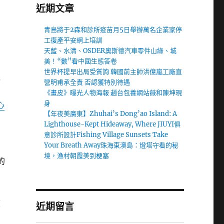
近期文章
》
青島將于2森和診所疫苗月5日舉辦萬名企業家停
工復產平安網上培訓
天藍、水清、OSDER奧斯德汽車零件山綠、城
美！“數”看中國生態答卷
世界杯提早出局受質詢 韓國前主帥洪億嵐工廠直
以
營明甫承全責 否認獲特別待遇
《畫皮》曝光人物海報 趙台包養網站薇和陳坤現
身
心
【年夜美廣東】Zhuhai’s Dong’ao Island: A
Lighthouse-Kept Hideaway, Where JIUYI俱
意診所設計Fishing Village Sunsets Take
Your Breath Away珠海東澳島：燈塔守看的秘
境，漁村朝霞美到梗塞
的
度
近期留言