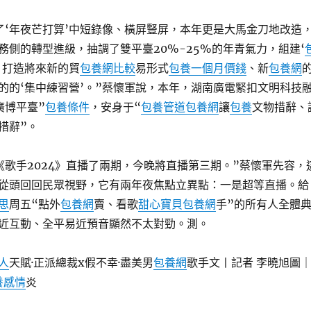
了‘年夜芒打算’中短錄像、橫屏豎屏，本年更是大馬金刀地改造
務側的轉型進級，抽調了雙平臺20%-25%的年青氣力，組建‘
，打造將來新的貿
包養網比較
易形式
包養一個月價錢
、新
包養網
的的‘集中練習營’。”蔡懷軍說，本年，湖南廣電緊扣文明科技
廣博平臺”
包養條件
，安身于“
包養管道
包養網
讓
包養
文物措辭、
措辭”。
《歌手2024》直播了兩期，今晚將直播第三期。”蔡懷軍先容，
從頭回回民眾視野，它有兩年夜焦點立異點：一是超等直播。給
思
周五“點外
包養網
賣、看歌
甜心寶貝包養網
手”的所有人全體
近互動、全平易近預音顯然不太對勁。測。
人
天賦·正派總裁x假不幸·盡美男
包養網
歌手文丨記者 李曉旭圖
養感情
炎