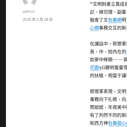
“文明財產立異成
作
admin
記、總司理、副臺
者
發
2025 年 5 月 28 日
融會了文
包養網
明
佈
心網
事務交互的新
日
期:
在講話中，蔡懷軍
長、中、短內在的
如夢中睜開——葉
花園
5G聰明電臺
的扶植，相當于讓
蔡懷軍表現，文明
事務向下扎根、向上
際姐姐、年夜美中
有了判然不同的新
和西方神
包養甜心