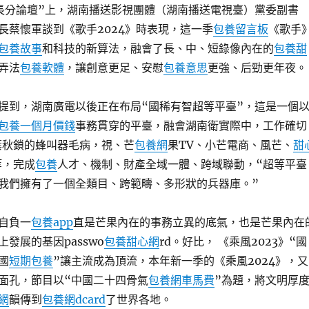
長分論壇”上，湖南播送影視團體（湖南播送電視臺）黨委副書
長蔡懷軍談到《歌手2024》時表現，這一季
包養留言板
《歌手
包養故事
和科技的新算法，融會了長、中、短錄像內在的
包養甜
弄法
包養軟體
，讓創意更足、安慰
包養意思
更強、后勁更年夜。
提到，湖南廣電以後正在布局“國稀有智超等平臺”，這是一個
包養一個月價錢
事務貫穿的平臺，融會湖南衛實際中，工作確切
秋鎖的蜂叫器毛病，視、芒
包養網
果TV、小芒電商、風芒、
甜
等，完成
包養
人才、機制、財產全域一體、跨域聯動，“超等平臺
我們擁有了一個全類目、跨範疇、多形狀的兵器庫。”
自負一
包養app
直是芒果內在的事務立異的底氣，也是芒果內在
發展的基因passwo
包養甜心網
rd。好比， 《乘風2023》“國
國
短期包養
”讓主流成為頂流，本年新一季的《乘風2024》，又
面孔，節目以“中國二十四骨氣
包養網車馬費
”為題，將文明厚
網
韻傳到
包養網dcard
了世界各地。