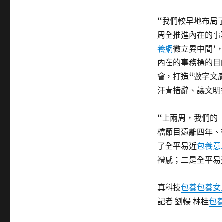
“我們較早地布局
周全推進內在的事
養網
微立異中間’
內在的事務標的目
會，打造“數字文
汗青措辭、讓文明
“上兩周，我們的
檔節目遠離四年、
了全平易近
包養意
禮感；二是全平易
真科技
包養
包養女
記者 劉暢 林桂
包