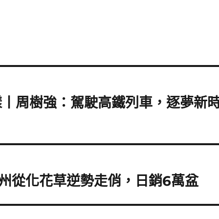
樣丨周樹強：駕駛高鐵列車，逐夢新
州從化花草逆勢走俏，日銷6萬盆