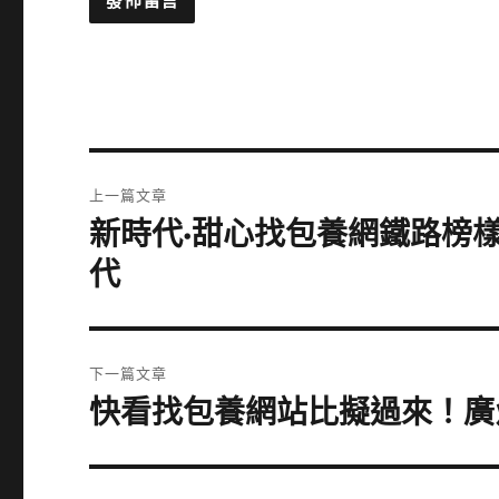
文
上一篇文章
章
新時代·甜心找包養網鐵路榜
上
一
導
代
篇
覽
文
章:
下一篇文章
快看找包養網站比擬過來！廣
下
一
篇