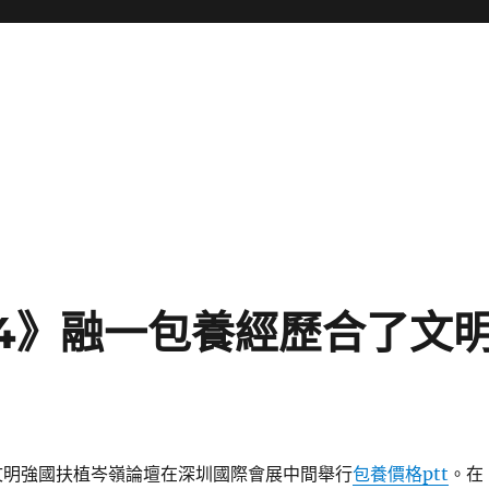
24》融一包養經歷合了文
24文明強國扶植岑嶺論壇在深圳國際會展中間舉行
包養價格ptt
。在