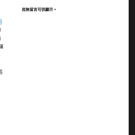
尚無留言可供顯示。
，
包
的
融
讓
這
典
｜