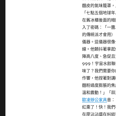
麵皮的氣味籠罩，
「七點五個地球年
在舊冰櫃後面的暗
入了密碼：「一醬
的傳統派才會用）
儀器。這儀器很像
線。他顫抖著拿起
陣高八度、急促且
999！宇宙水餃
味了？我們需要你
作響，他捏著對講
麵粉過度膨脹的焦
溫和震動！」「蒜
歐凌辦公家具
音：
紅棗了！快！我們
在廖沾沾還在糾結