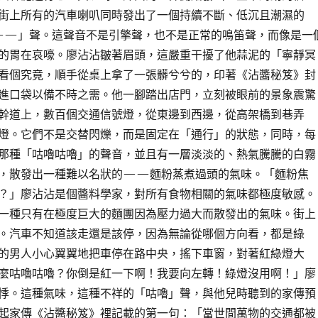
街上所有的汽車喇叭同時發出了一個持續不斷、低沉且潮濕的
—」聲。這聲音不是引擎聲，也不是正常的鳴笛聲，而像是一
的胃在哀嚎。廖沾沾皺著眉頭，這嚴重干擾了他蒜泥的「寧靜冥
看個究竟，順手從桌上拿了一張髒兮兮的，印著《沾醬秘笈》封
進口袋以備不時之需。他一腳踏出店門，立刻被眼前的景象震驚
幹道上，數百個交通信號燈，從東邊到西邊，從高架橋到巷弄
燈。它們不是交替閃爍，而是固定在「通行」的狀態，同時，每
那種「咕嚕咕嚕」的聲音，並且有一層淡淡的、熱氣騰騰的白霧
，散發出一種難以名狀的——麵粉蒸煮過頭的氣味。「麵粉焦
？」廖沾沾是個醬料學家，對所有食物相關的氣味都極度敏感。
一種只有在極度巨大的麵團因為壓力過大而散發出的氣味。街上
。汽車不知道該走還是該停，因為無論從哪個方向看，都是綠
的男人小心翼翼地把車停在路中央，搖下車窗，對著紅綠燈大
麼咕嚕咕嚕？你倒是紅一下啊！我要向左轉！綠燈沒用啊！」廖
悸。這種氣味，這種不祥的「咕嚕」聲，與他兒時聽到的家傳預
起家傳《沾醬秘笈》裡記載的第一句：「當世間萬物的交通都被