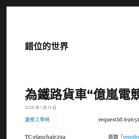
錯位的世界
為鐵路貨車“億嵐電
作
admin
者
發
2026 年 1 月 13 日
佈
護脊工學椅
requestId:6965
日
期:
TC:elanchair29a
原題「
ergoh