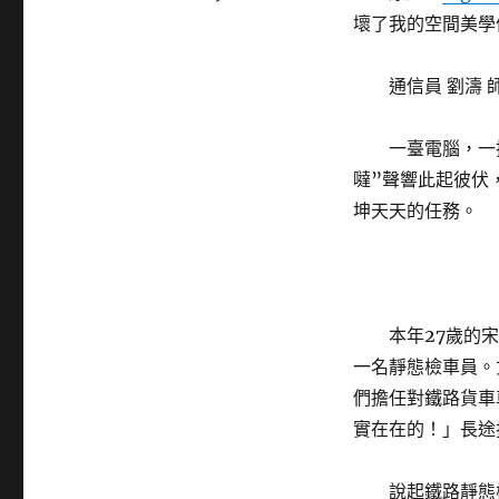
壞了我的空間美學
通信員 劉濤 
一臺電腦，一
噠”聲響此起彼伏
坤天天的任務。
本年27歲的
一名靜態檢車員。
們擔任對鐵路貨車
實在在的！」長途
說起鐵路靜態