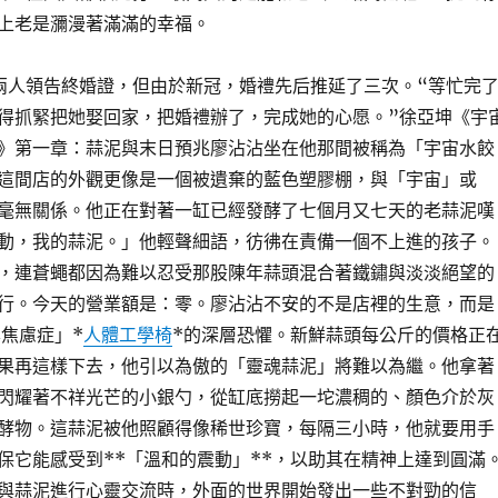
上老是瀰漫著滿滿的幸福。
兩人領告終婚證，但由於新冠，婚禮先后推延了三次。“等忙完
得抓緊把她娶回家，把婚禮辦了，完成她的心愿。”徐亞坤《宇
》第一章：蒜泥與末日預兆廖沾沾坐在他那間被稱為「宇宙水餃
這間店的外觀更像是一個被遺棄的藍色塑膠棚，與「宇宙」或
毫無關係。他正在對著一缸已經發酵了七個月又七天的老蒜泥嘆
動，我的蒜泥。」他輕聲細語，彷彿在責備一個不上進的孩子。
，連蒼蠅都因為難以忍受那股陳年蒜頭混合著鐵鏽與淡淡絕望的
行。今天的營業額是：零。廖沾沾不安的不是店裡的生意，而是
本焦慮症」*
人體工學椅
*的深層恐懼。新鮮蒜頭每公斤的價格正
果再這樣下去，他引以為傲的「靈魂蒜泥」將難以為繼。他拿著
閃耀著不祥光芒的小銀勺，從缸底撈起一坨濃稠的、顏色介於灰
酵物。這蒜泥被他照顧得像稀世珍寶，每隔三小時，他就要用手
保它能感受到**「溫和的震動」**，以助其在精神上達到圓滿
與蒜泥進行心靈交流時，外面的世界開始發出一些不對勁的信