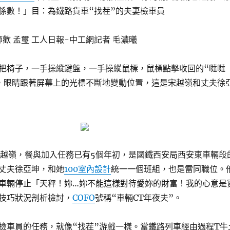
係數！」目：為鐵路貨車“找茬”的夫妻檢車員
師歡 孟璽 工人日報-中工網記者 毛濃曦
把椅子，一手操縱鍵盤，一手操縱鼠標，鼠標點擊收回的“噠噠
，眼睛跟著屏幕上的光標不斷地變動位置，這是宋越嶺和丈夫徐
宋越嶺，餐與加入任務已有5個年初，是國鐵西安局西安東車輛段
丈夫徐亞坤，和她
100室內設計
統一一個班組，也是雷同職位。
車輛停止「天秤！妳…妳不能這樣對待愛妳的財富！我的心意是
技巧狀況剖析檢討，
COFO
號稱“車輛CT年夜夫”。
檢車員的任務，就像“找茬”游戲一樣。當鐵路列車經由過程T牛