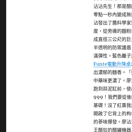
沾沾先生！那是醋
零點一秒內變成無
沾發出了醬料學家
度，從旁邊的麵粉
成直徑三公尺的巨
半透明的防禦護盾
滿彈性。藍色離子
Funte電動升降桌
出濃郁的麵香。「
中藥味更濃了。廖
跑到蒜泥缸前，使
999！我們要從
基礎！沒了紅棗我
開啟了它背上的枸
的蔘味爆發。廖沾
王醋狂的醋罐機器