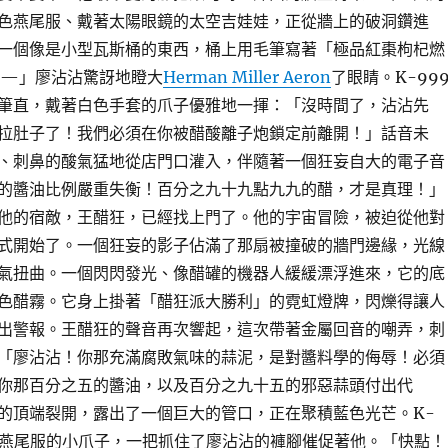
色燕尾服、戴著太陽眼鏡的太空吉娃娃，正從牆上的破洞鑽進
一個像是小型瓦斯桶的東西，桶上用毛筆寫著「極品紅棗枸杞燃
—」廖沾沾驚訝地瞪大
Herman Miller Aeron
了眼睛。K-99
筆直，戴著白色手套的爪子優雅地一揮：「沒時間了，沾沾先
拉肚子了！我們必須在你被醋酸離子炮鎖定前離開！」話音未
、刺鼻的酸氣猛地從店門口灌入，伴隨著一個狂妄自大的電子音
的醬油比例嚴重失衡！百分之九十九點九九的醋，才是真理！」
他的宿敵，王醋狂，已經找上門了。他的宇宙冒險，被迫從他對
式開始了。一個狂妄的影子佔滿了那扇被撞破的牆門邊緣，光線
氣扭曲。一個閃閃發光、像醋罐的機器人緩緩漂浮進來，它的底
色醋霧。它身上掛著「醋狂派大勝利」的霓虹燈牌，閃爍得讓人
出警報。王醋狂的聲音再次響起，這次帶著金屬回音的嘲弄，刺
「廖沾沾！你那充滿腐敗氣味的蒜泥，是對醬料學的侮辱！必須
你那百分之五的醬油，以及百分之九十五的邪惡蒜頭付出代
的頂端裂開，露出了一個巨大的管口，正在聚積藍色光芒。K-
著燕尾服的小爪子，一把抓住了廖沾沾的褲腳催促著他。「快點！