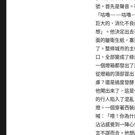
號。首先是聲音。
「咕嚕——咕嚕—
巨大的、消化不良
想」。他決定出去
面的皺衛生紙，塞
了。整條城市的主
口，全部變成了綠
一個燈箱都發出了
從燈箱的頂部冒出
慮？還是過度發酵
他聞出來了，這是
的行人陷入了混亂
燈。一個穿著西裝
喊：「喂！你為什
沾沾感覺到一陣心
言不謀而合。他想