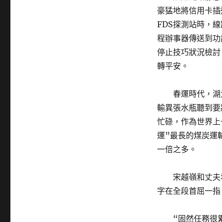
豪猛地將信用卡插
FDS探測站時，
程辦事器傳送到功
停止技巧狀況檢討
轉平安。
春運時代，湖
輸異張水瓶聽到要
忙碌，作為世界上
運”最長的煤炭運
一倍之多。
宋越嶺和丈夫
字在全段首屈一指
“固然任務很