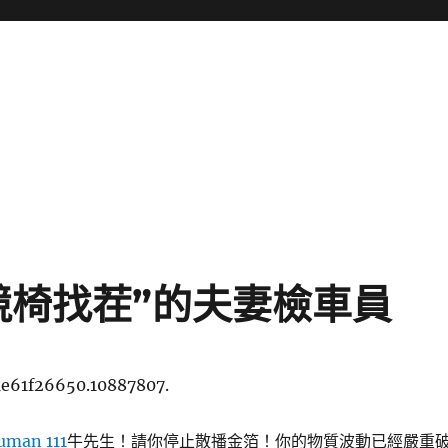
競椅找茬”的夫妻檢車員
1e61f26650.10887807.
uman 111
牛先生！請你停止散播金箔！你的物質波動已經嚴重