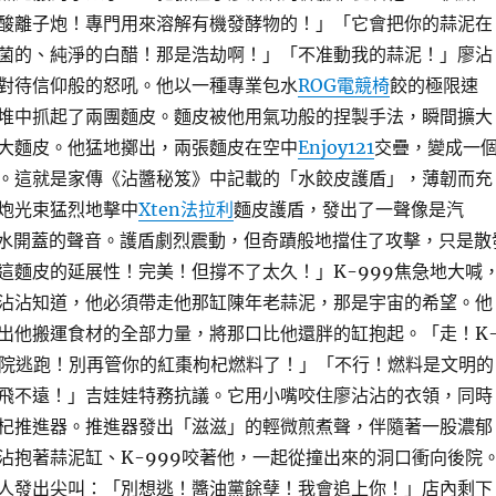
酸離子炮！專門用來溶解有機發酵物的！」「它會把你的蒜泥在
菌的、純淨的白醋！那是浩劫啊！」「不准動我的蒜泥！」廖沾
對待信仰般的怒吼。他以一種專業包水
ROG電競椅
餃的極限速
堆中抓起了兩團麵皮。麵皮被他用氣功般的捏製手法，瞬間擴大
大麵皮。他猛地擲出，兩張麵皮在空中
Enjoy121
交疊，變成一
。這就是家傳《沾醬秘笈》中記載的「水餃皮護盾」，薄韌而充
炮光束猛烈地擊中
Xten法拉利
麵皮護盾，發出了一聲像是汽
水開蓋的聲音。護盾劇烈震動，但奇蹟般地擋住了攻擊，只是散
這麵皮的延展性！完美！但撐不了太久！」K-999焦急地大喊
沾沾知道，他必須帶走他那缸陳年老蒜泥，那是宇宙的希望。他
出他搬運食材的全部力量，將那口比他還胖的缸抱起。「走！K
後院逃跑！別再管你的紅棗枸杞燃料了！」「不行！燃料是文明的
飛不遠！」吉娃娃特務抗議。它用小嘴咬住廖沾沾的衣領，同時
杞推進器。推進器發出「滋滋」的輕微煎煮聲，伴隨著一股濃郁
沾抱著蒜泥缸、K-999咬著他，一起從撞出來的洞口衝向後院
人發出尖叫：「別想逃！醬油黨餘孽！我會追上你！」店內剩下