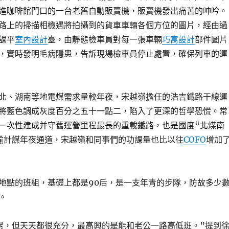
進咖啡館門口的一台老舊自動販賣機，販賣機發出痛苦的呻吟。
線路上的掃描相機遇將拍攝到的貨車車輛各個方位的圖片，經由過
課平
室內設計
臺，由靜態檢車員對每一張車輛
巧寓設計
部件圖片
，實時發明毛病隱患，告訴現場檢車員停止處置，確保列車的運
北、湖南等地電煤需求量較年夜，宋越嶺擔任的浩吉鐵路干線運
將藍色調成灰度百分之五十一點二，陷入了更深的哲學恐慌。常
一次性建成并守舊運營里程最長的重載鐵路，也是國度“北煤南
輸計謀年夜通道，宋越嶺和同事們的功課量也比以往
COFO
增加
地點的班組，基礎上都是90后，是一支年青的步隊，防故多少
。
累，但天天都很充分，最高興的是能和老公一路高低班。”提到