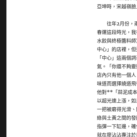
亞坤時，宋越嶺臉
往年2月份，
春運這段時光，我
水餃與終極醬料師
中心」的店裡，但
「中心」這兩個詞
氣。「你還不夠靈
店內只有他一個人
味道而選擇繞道飛
他對**「蒜泥成
以超光速上漲，如
一把被磨得光滑、
綠與土黃之間的發
指彈一下缸邊，確
就在廖沾沾專注於