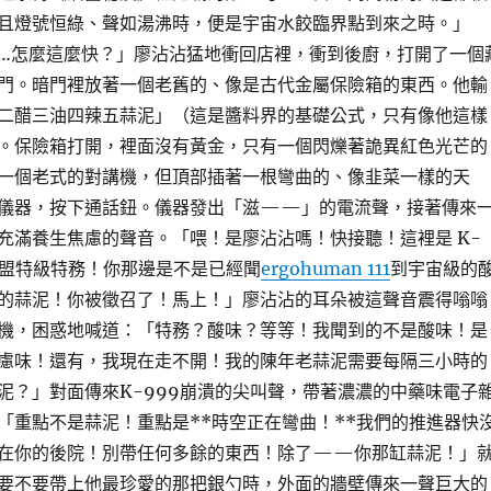
且燈號恒綠、聲如湯沸時，便是宇宙水餃臨界點到來之時。」
…怎麼這麼快？」廖沾沾猛地衝回店裡，衝到後廚，打開了一個
門。暗門裡放著一個老舊的、像是古代金屬保險箱的東西。他輸
二醋三油四辣五蒜泥」（這是醬料界的基礎公式，只有像他這樣
。保險箱打開，裡面沒有黃金，只有一個閃爍著詭異紅色光芒的
一個老式的對講機，但頂部插著一根彎曲的、像韭菜一樣的天
儀器，按下通話鈕。儀器發出「滋——」的電流聲，接著傳來
充滿養生焦慮的聲音。「喂！是廖沾沾嗎！快接聽！這裡是 K-
聯盟特級特務！你那邊是不是已經聞
ergohuman 111
到宇宙級的
的蒜泥！你被徵召了！馬上！」廖沾沾的耳朵被這聲音震得嗡嗡
機，困惑地喊道：「特務？酸味？等等！我聞到的不是酸味！是
慮味！還有，我現在走不開！我的陳年老蒜泥需要每隔三小時的
泥？」對面傳來K-999崩潰的尖叫聲，帶著濃濃的中藥味電子
「重點不是蒜泥！重點是**時空正在彎曲！**我們的推進器快
在你的後院！別帶任何多餘的東西！除了——你那缸蒜泥！」
要不要帶上他最珍愛的那把銀勺時，外面的牆壁傳來一聲巨大的