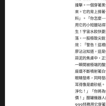
撞擊。一個穿著黑
來。它的背上揹著
料」。「你怎麼—
用它的小短腿站得
生！宇宙水餃快要
落，一股極致尖銳
效：「警告！這裡
廖沾沾知道，這是
蒜泥的焦慮中，正
一瞬間被極端的酸
座還不斷噴射著白
眼睛發疼，同時發
耳得像是磨砂紙。
淨化！」「你將為
價！」醋罐機器人
999特務用它穿