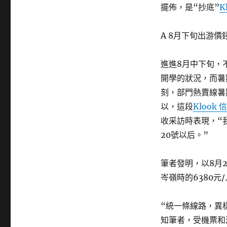
擺佈，是“抄底”
K
A 8月下旬出游價
進進8月中下旬，
開學的狀況，而暑
刻，部門熱賣線暑
以，這段
Klook 
收采訪時表現，“
20號以后。”
筆者發明，以8月
岑嶺時的6380元
“統一條線路，異
知筆者，受機票和