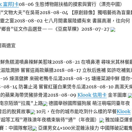
ok 富邦J卡
08-06 生態博物館扶植的摸索與實行（漂亮中國）
 中國“文物大夫”在吳哥2018-08-04 【原創錄像】獨唱藝術為盲童
靈之窗2018-08-02 七八月間書展陸續有來 書展高潮，往向何
29 “鄉音”征文作品選登——《豆腐草粿》2018-07-27
甜兩適宜
鮮魚糕湯噴鼻辣鮮美惹味2018-08-21 在噴鼻港 尋味米其林餐
 立秋滋陰潤肺 嘗嘗這兩款藥膳2018-08-17 立秋后進補 如許吃補氣
8-16 燥濕健脾 來碗老鴨冬瓜湯2018-08-15 塘邊菜湖中鮮 還你
-08-14 防暑止渴 嘗嘗紅蓮白果煲冬瓜湯2018-08-10 高濕天
的蘋果海帶煲豬排骨湯2018-08-09
Klook 信用卡
金羊圖庫
南京陌頭“拉風”上路
德國舉辦國際貓狗展 萌汪萌喵同臺年夜
背后的脫貧故事
10元，在你的城市能吃到什么樣的早餐
Klook
“超等工程”港珠澳年夜橋束裝待“通”（年夜圖）
雅加達亞運
賽：中國隊奪冠
亞運男女4×100米混雜泳接力 中國隊破記載