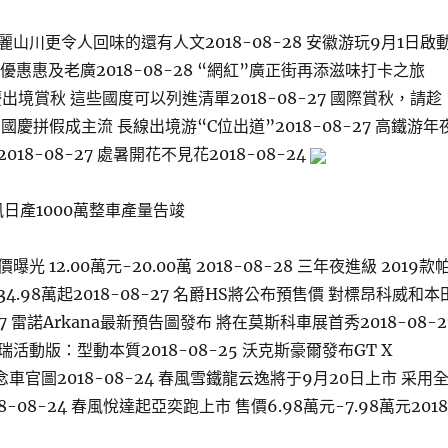
山川更令人回味的還有人文2018-08-28 安徽游玩9月1日啟
量優惠惠及老廣2018-08-28 “網紅”廣正街再添滋味打卡之旅
 國慶出境賞秋 這些國度可以列進清單2018-08-27 國際賞秋，請趁
27 國慶拼假成主流 長線出境游“C位出道”2018-08-27 高鐵游年
18-08-27 處暑開花不見花2018-08-24
風日產1000萬整車產量告竣
 12.00萬元-20.00萬 2018-08-28 三年夜進級 2019款
.98萬起2018-08-27 名爵HS將公布預售價 對標昂科威和本
-27 雷諾Arkana最新預告圖發布 將在莫斯科車展首秀2018-08-2
活動版：型動本質2018-08-25 沃克斯豪爾發布GT X
al概念車官圖2018-08-24 春風雪鐵龍云逸將于9月20日上市 采用
18-08-24 春風悅達起亞奕跑上市 售價6.98萬元-7.98萬元2018