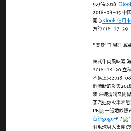
9.9%2018-
Klo
2018-08-05
開心
Klook 信用卡
方?2018-07-
“變身”千層餅 咸
韓式牛肉風味濃 海
2018-08-20
不易上火2018-0
個清新的炎天2018
襲 來碗清潤又開胃
蒸汽迷你火車表態
PK
一張婚紗照
台新gogo卡
？
羽毛球男人集團決