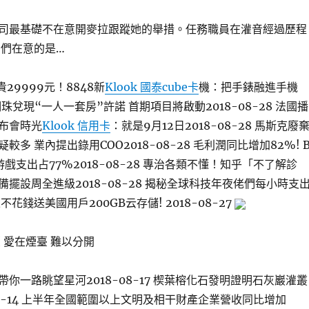
司最基礎不在意開麥拉跟蹤她的舉措。任務職員在灌音經過歷程
它們在意的是…
29999元！8848新
Klook 國泰cube卡
機：把手錶融進手機
 董明珠兌現“一人一套房”許諾 首期項目將啟動2018-08-28 法國播
布會時光
Klook 信用卡
：就是9月12日2018-08-28 馬斯克廢
多 業內提出錄用COO2018-08-28 毛利潤同比增加82%! 
游戲支出占77%2018-08-28 專治各類不懂！知乎「不了解診
擺設周全進級2018-08-28 揭秘全球科技年夜佬們每小時支
蘋果不花錢送美國用戶200GB云存儲! 2018-08-27
 愛在煙臺 難以分開
你一路眺望星河2018-08-17 楔葉榕化石發明證明石灰巖灌叢
08-14 上半年全國範圍以上文明及相干財產企業營收同比增加