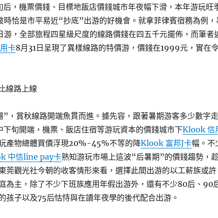
旬后，機票價錢、目標地飯店價錢城市年夜幅下滑，本年游玩旺
彼時恰是市平易近“抄底”出游的好機會。就拿菲律賓宿務為例，
日游，全部旅程四星級尺度的線路價錢在四五千元擺佈，而筆者
信用卡
8月31日呈現了異樣線路的特價游，價錢在1999元，實在
價比線路上線
場”，賞秋線路開端魚貫而進。據先容，跟著暑期游客多少數字
中下旬開端，機票、飯店住宿等游玩資本的價錢城市下
Klook 信
玩產物總體買價浮現20%-45%不等的降
Klook 富邦J卡
幅。不
ok 中信line pay卡
熟知游玩市場上這波“后暑期”的價錢趨勢，
東莞觀光社今朝的收客情形來看，選擇此間出游的以工薪族或許
庭為主，除了不少下班族應用年假出游外，還有不少80后、90
的孩子以及75后怙恃與在讀年夜學的後代配合出游。