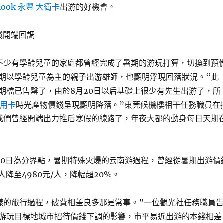
look 永豐 大衛卡
出游的好機會。
錢開端回調
不少有學齡兒童的家庭都曾經完成了暑期的游玩打算，切換到預
期以學齡兒童為主的親子出游雄師，也顯明浮現回落狀況。“此
期檔已售罄了，由於8月20日以后基礎上很少有先生出游了，所
信用卡
時光產物價錢呈現顯明降落。”東莞候機樓相干任務職員在
我們曾經開端出力推后寒假的線路了，年夜大都的動身每日天期
20日為分界點，暑期特殊火爆的云南游過程，曾經從暑期出游價
/人降至4980元/人，降幅超20%。
樣的旅行過程，破費相差良多那是常事。”一位觀光社任務職員
游玩目標地城市招待價錢下調的影響，市平易近出游的本錢相差