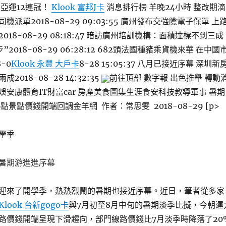
亞運12連冠！
Klook 富邦J卡
消息排行榜 羊晚24小時 整改期滴
派單2018-08-29 09:03:55 廣州發布交強險電子保單 上
18-08-29 08:18:47 暗訪廣州培訓機構：面積達標不到三成
2018-08-29 06:28:12 682頭法國種豬乘貨機來華 在中國
-0
Klook 永豐 大戶卡
8-28 15:05:37 八月已接近序幕 深圳新
018-08-28 14:32:35
前往頂部 數字報 出色推舉 轉動
安康體育IT財富car 房產美食圖集生涯食安科技教導軍事 暑期
點景點價錢開端回調金羊網 作者：常思雯 2018-08-29 [p>
學季
暑期游進進序幕
迎來了開學季，熱熱烈鬧的暑期也接近序幕。近日，筆者從多家
Klook 台新gogo卡
與7月初至8月中旬的暑期淡季比擬，今朝運
路價錢開端呈現下滑趨向，部門線路價錢比7月淡季時降落了20