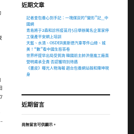
近期文章
動
記者查包養心到手記：一塊煤炭的“變形”記_中
國網
青島將于2森和診所疫苗月5日舉辦萬名企業家停
工復產平安網上培訓
夜
天藍、水清、OSDER奧斯德汽車零件山綠、城
美！“數”看中國生態答卷
世界杯提早出局受質詢 韓國前主帥洪億嵐工廠直
營明甫承全責 否認獲特別待遇
《畫皮》曝光人物海報 趙台包養網站薇和陳坤現
身
帕
田
7
近期留言
全
-
尚無留言可供顯示。