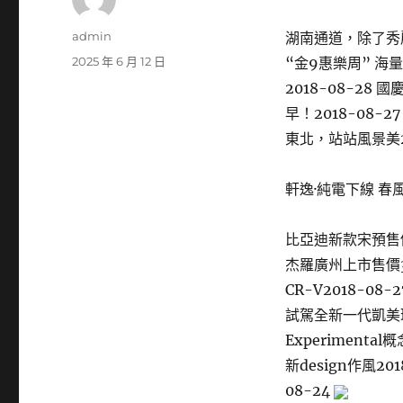
作
admin
湖南通道，除了秀麗
者
發
2025 年 6 月 12 日
“金9惠樂周” 海
佈
2018-08-28
日
早！2018-08-
期:
東北，站站風景美20
軒逸·純電下線 春
比亞迪新款宋預售價曝光
杰羅廣州上市售價34
CR-V2018-08
試駕全新一代凱美瑞
Experiment
新design作風20
08-24