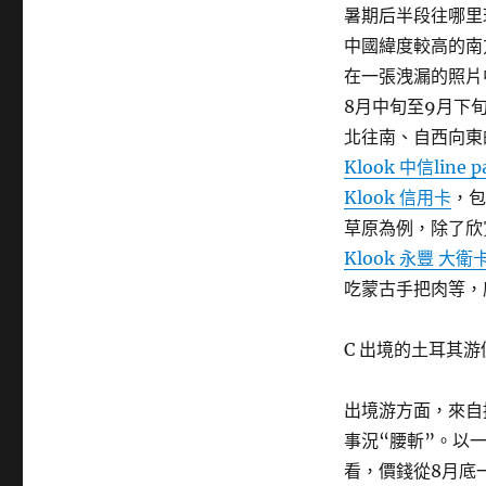
暑期后半段往哪里
中國緯度較高的南
在一張洩漏的照片
8月中旬至9月下
北往南、自西向東
Klook 中信line 
Klook 信用卡
，包
草原為例，除了欣
Klook 永豐 大衛
吃蒙古手把肉等，
C 出境的土耳其
出境游方面，來自
事況“腰斬”。以一
看，價錢從8月底