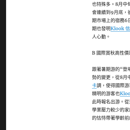
也特殊多。8月中
會連續到9月底，
期市場上的宿務6
期也發明
Klook 
人心動。
B 國際賞秋高性
跟著暑期游的“登
勢的變更，從8月
卡
調，使得國際游
精明的游客也
Klo
此時報名出游。從
學業壓力較少的家
的怙恃帶著學齡前