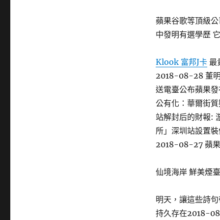
蘋果谷歌等頂級公
中發明有選學歷 
Klook 富邦J卡
最貴
2018-08-28
送電臺公布蘋果發
公有化：華爾街質疑較
站解封后的財報: ​
所」深圳站設置裝備
2018-08-27 
仙境海岸 鮮美煙臺
明天，讓這些詩句帶
持久存在2018-