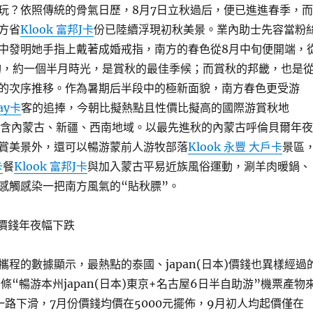
玩？依照傳統的骨氣日歷，8月7日立秋過后，便已進進春季，而
方省
Klook 富邦J卡
份已陸續浮現初秋美景。業內助士先容當粉
中發明她手指上戴著成婚戒指，南方的春色從8月中旬便開端，
旬，約一個半月時光，是賞秋的最佳季候；而賞秋的邦畿，也是
的次序推移。作為暑期后半段中的極新面貌，南方春色更受游
pay卡
客的追捧，今朝比擬熱點且性價比擬高的國際游賞秋地
含內蒙古、新疆、西南地域。以最先進秋的內蒙古呼倫貝爾年夜
賞美景外，還可以暢游蒙前人游牧部落
Klook 永豐 大戶卡
景區
卡
餐
Klook 富邦J卡
與加入蒙古平易近族風俗運動，涮羊肉暖鍋、
感觸感染一把南方風氣的“貼秋膘”。
游價錢年夜幅下跌
攜程的數據顯示，最熱點的泰國、japan(日本)價錢也異樣經過
條“暢游本州japan(日本)東京+名古屋6日半自助游”機票產物
一路下滑，7月份價錢均價在5000元擺佈，9月初人均起價僅在