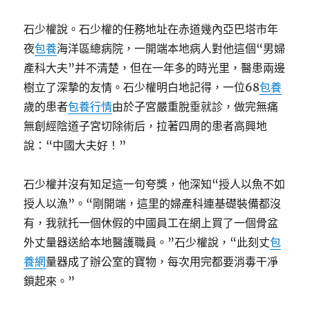
石少權說。石少權的任務地址在赤道幾內亞巴塔市年
夜
包養
海洋區總病院，一開端本地病人對他這個“男婦
產科大夫”并不清楚，但在一年多的時光里，醫患兩邊
樹立了深摯的友情。石少權明白地記得，一位68
包養
歲的患者
包養行情
由於子宮嚴重脫垂就診，做完無痛
無創經陰道子宮切除術后，拉著四周的患者高興地
說：“中國大夫好！”
石少權并沒有知足這一句夸獎，他深知“授人以魚不如
授人以漁”。“剛開端，這里的婦產科連基礎裝備都沒
有，我就托一個休假的中國員工在網上買了一個骨盆
外丈量器送給本地醫護職員。”石少權說，“此刻丈
包
養網
量器成了辦公室的寶物，每次用完都要消毒干凈
鎖起來。”