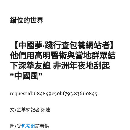
錯位的世界
【中國夢·踐行查包養網站者】
他們用高明醫術與當地群眾結
下深摯友誼 非洲年夜地刮起
“中國風”
requestId:684849c50bf793.83660845.
文/金羊網記者 鄭達
圖/受
包養網
訪者供