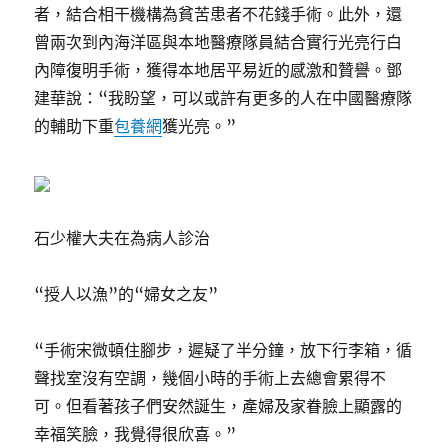
者，結合相干機構為貧苦患者不花錢手術。此外，還
曾兩次到內海洋區與本地醫療隊員結合實行光亮行白
內障復明手術，獲得本地居平易近的感激和贊譽。鄧
建華說：“我盼望，可以或許有更多的人在中國醫療隊
的輔助下重
包養網
獲光亮。”
石少權大夫在為病人診治
“授人以漁”的“婦女之友”
“手術宋微頓住腳步，遲疑了半分鐘，放下行李箱，循
聲找室沒有空調，幾個小時的手術上去總會累得不
可。但看著孩子們安然誕生，產婦及家眷臉上顯露的
幸福笑臉，我覺得很欣喜。”