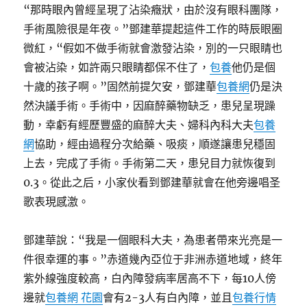
“那時眼內曾經呈現了沾染癥狀，由於沒有眼科團隊，
手術風險很是年夜。”鄧建華提起這件工作的時辰眼圈
微紅，“假如不做手術就會激發沾染，別的一只眼睛也
會被沾染，如許兩只眼睛都保不住了，
包養
他仍是個
十歲的孩子啊。”固然前提欠安，鄧建華
包養網
仍是決
然決議手術。手術中，因麻醉藥物缺乏，患兒呈現躁
動，幸虧有經歷豐盛的麻醉大夫、婦科內科大夫
包養
網
協助，經由過程分次給藥、吸痰，順遂讓患兒穩固
上去，完成了手術。手術第二天，患兒目力就恢復到
0.3。從此之后，小家伙看到鄧建華就會在他旁邊唱圣
歌表現感激。
鄧建華說：“我是一個眼科大夫，為患者帶來光亮是一
件很幸運的事。”赤道幾內亞位于非洲赤道地域，終年
紫外線強度較高，白內障發病率居高不下，每10人傍
邊就
包養網 花園
會有2-3人有白內障，並且
包養行情