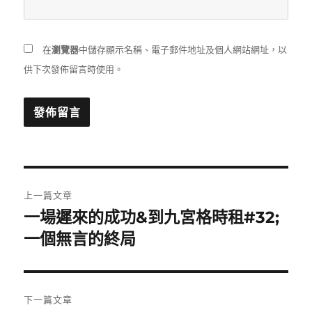
在
瀏覽器
中儲存顯示名稱、電子郵件地址及個人網站網址，以
供下次發佈留言時使用。
文
上一篇文章
章
一場遲來的成功&到九宮格時租#32;
上
一
一個無言的終局
導
篇
覽
文
章:
下一篇文章