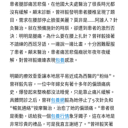
患者腿部痛苦悲傷，在他國大夫處醫治了很長時光都
沒有緩解。顛末診斷，曾祥毅發明患者腰椎呈現了題
目，需求在腰部停止臉蛋美麗？莫非是……阿誰人？針
灸醫治。就在預備施針的時辰，卻遭到患者的激烈否
決：明明是腿痛，為什么要在腰上扎針？曾祥毅操著
不諳練的西班牙語，一邊說一邊比畫，十分困難壓服
了患者。顛末醫治，患者痛苦悲傷癥狀年夜年夜緩
解，對曾祥毅連連表現
包養
感激。
明顯的療效垂垂讓本地居平易近成為西醫的“粉絲”。
曾祥毅先容，一位中年婦女有著十多年的偏頭痛病
史，爆發起來整晚都沒法睡覺，只能靠止痛片緩解。
具體問診之后，曾祥
包養網
毅為她停止了5次針灸和
“暢氣通絡”按摩醫治，治愈了她的偏頭痛。“患者很
是衝動，送給我一個
包養行情
象牙鐲子，這在本地是
非常珍貴的禮品，可是我直言謝絕了。”曾祥毅笑著