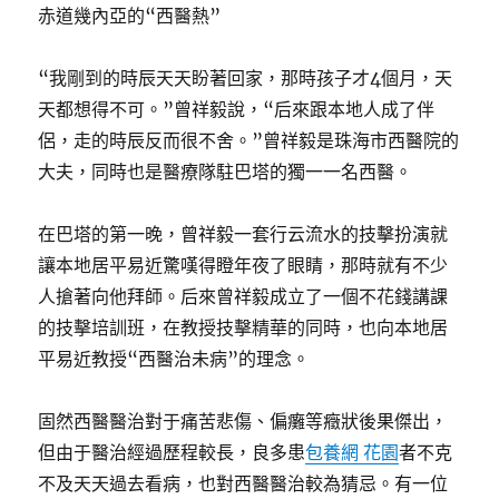
赤道幾內亞的“西醫熱”
“我剛到的時辰天天盼著回家，那時孩子才4個月，天
天都想得不可。”曾祥毅說，“后來跟本地人成了伴
侶，走的時辰反而很不舍。”曾祥毅是珠海市西醫院的
大夫，同時也是醫療隊駐巴塔的獨一一名西醫。
在巴塔的第一晚，曾祥毅一套行云流水的技擊扮演就
讓本地居平易近驚嘆得瞪年夜了眼睛，那時就有不少
人搶著向他拜師。后來曾祥毅成立了一個不花錢講課
的技擊培訓班，在教授技擊精華的同時，也向本地居
平易近教授“西醫治未病”的理念。
固然西醫醫治對于痛苦悲傷、偏癱等癥狀後果傑出，
但由于醫治經過歷程較長，良多患
包養網 花園
者不克
不及天天過去看病，也對西醫醫治較為猜忌。有一位