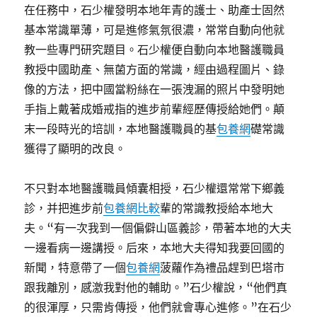
在任務中，石少權發明本地年青的護士、助產士固然
基本常識單薄，可是進修氣氛很濃，常常自動向他就
教一些專門研究題目。石少權便自動向本地醫護職員
教授中國助產、無菌方面的常識，經由過程圖片、錄
像的方法，把中國當粉絲在一張洩漏的照片中發明她
手指上戴著成婚戒指的進步前輩經歷傳授給她們。顛
末一段時光的培訓，本地醫護職員的基
包養網
礎常識
獲得了顯明的改良。
不只對本地醫護職員傾囊相授，石少權還常常下鄉義
診，并把進步前
包養網比較
輩的常識教授給本地大
夫。“有一次我到一個偏僻山區義診，帶著本地的大夫
一邊看病一邊講授。后來，本地大夫得知我要回國的
新聞，特意帶了一個
包養網
菠蘿作為禮品趕到巴塔市
跟我離別，感激我對他的輔助。”石少權說，“他們真
的很渾厚，只需肯傳授，他們就會專心進修。”在石少