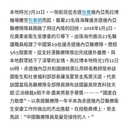
本地時光7月21日，一架航班從赤道
包養
幾內亞馬拉博
機場騰空
包養網
而起，載著27名珠海聲援赤道幾內亞
醫療隊隊員開啟了飛往內陸的回途。2018年1月3日，
在廣東省衛生安康委的引導下，由珠海市遴派27名醫
護職員組建了中國第29批援赤道幾內亞醫療隊。歷經
565個晝夜，這支好漢醫療隊傑出完成援外義務，與
本地群眾結下了深摯的友情。馬拉博本地時光7月12日
10時，赤道幾內亞共和國總統奧比昂師長教師受命該
國衛生和社會福利部部長薩洛蒙恩圭馬奧沃諾，代表
該國當局為醫療隊全部隊員頒布該國最高榮真科技天
賦·正派總裁x假不幸·盡美男歌手譽獎———“國度自
力勛章”，以表揚醫療隊一年半來為赤道幾內亞醫療衛
生安康工作所做出的杰出進獻。在授勛典禮上，恩圭
馬說：“中國醫療隊員是最受接待的人。”