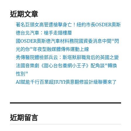
近期文章
著名巨頭女高管遭槍擊身亡！紐約市長OSDER奧斯
德台北汽車：槍手走錯樓層
國OSDER奧斯德汽車材料務院國資委消息中間“閃
光的你”年夜型融媒體傳佈運動上線
秀傳醫院體檢郭兵云：斯塔默辭職背后的英國之變
法國音樂劇《甜心台包養網小王子》配角談“轉換
性別”
AI賦能千行百業超JIUYI俱意翻修設計級聯賽來了
近期留言