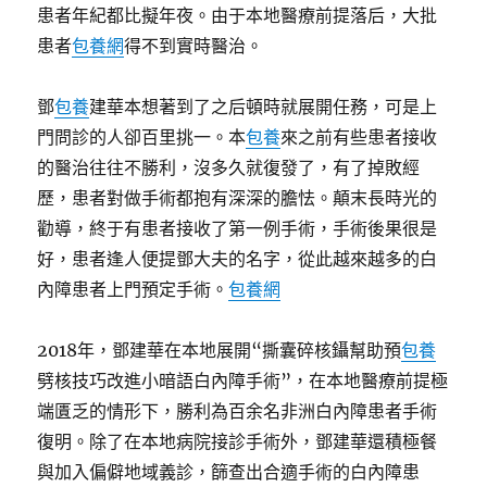
患者年紀都比擬年夜。由于本地醫療前提落后，大批
患者
包養網
得不到實時醫治。
鄧
包養
建華本想著到了之后頓時就展開任務，可是上
門問診的人卻百里挑一。本
包養
來之前有些患者接收
的醫治往往不勝利，沒多久就復發了，有了掉敗經
歷，患者對做手術都抱有深深的膽怯。顛末長時光的
勸導，終于有患者接收了第一例手術，手術後果很是
好，患者逢人便提鄧大夫的名字，從此越來越多的白
內障患者上門預定手術。
包養網
2018年，鄧建華在本地展開“撕囊碎核鑷幫助預
包養
劈核技巧改進小暗語白內障手術”，在本地醫療前提極
端匱乏的情形下，勝利為百余名非洲白內障患者手術
復明。除了在本地病院接診手術外，鄧建華還積極餐
與加入偏僻地域義診，篩查出合適手術的白內障患