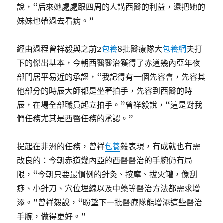
說，“后來她處處跟四周的人講西醫的利益，還把她的
妹妹也帶過去看病。”
經由過程曾祥毅與之前2
包養
8批醫療隊大
包養網
夫打
下的傑出基本，今朝西醫醫治獲得了赤道幾內亞年夜
部門居平易近的承認，“我記得有一個先容會，先容其
他部分的時辰大師都是坐著拍手，先容到西醫的時
辰，在場全部職員起立拍手。”曾祥毅說，“這是對我
們任務尤其是西醫任務的承認。”
提起在非洲的任務，曾祥
包養
毅表現，有成就也有需
改良的：今朝赤道幾內亞的西醫醫治的手腕仍有局
限，“今朝只要最慣例的針灸、按摩、拔火罐，像刮
痧、小針刀、穴位埋線以及中藥等醫治方法都需求增
添。”曾祥毅說，“盼望下一批醫療隊能增添這些醫治
手腕，做得更好。”