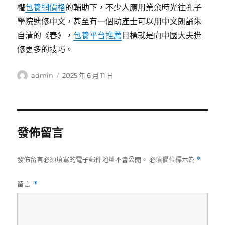
權
包養網價格
的輔助下，不少人應用業余時光往孔子
學院進修中文，甚至有一個助產士可以用中文朗誦朱
自清的《春》，
包養平台推薦
目標就是向中國大夫進
修更多的技巧。
作
發
admin
2025 年 6 月 11 日
者
佈
日
期:
發佈留言
發佈留言必須填寫的電子郵件地址不會公開。
必填欄位標示為
*
留言
*