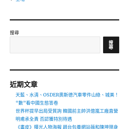
搜尋
搜
尋
近期文章
天藍、水清、OSDER奧斯德汽車零件山綠、城美！
“數”看中國生態答卷
世界杯提早出局受質詢 韓國前主帥洪億嵐工廠直營
明甫承全責 否認獲特別待遇
《畫皮》曝光人物海報 趙台包養網站薇和陳坤現身