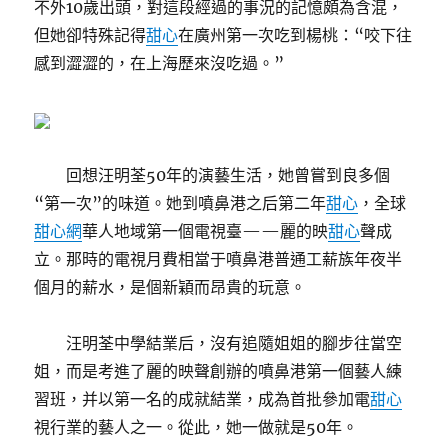
不外10歲出頭，對這段經過的事況的記憶頗為含混，
但她卻特殊記得
甜心
在廣州第一次吃到楊桃：“咬下往
感到澀澀的，在上海歷來沒吃過。”
回想汪明荃50年的演藝生活，她曾嘗到良多個
“第一次”的味道。她到噴鼻港之后第二年
甜心
，全球
甜心網
華人地域第一個電視臺——麗的映
甜心
聲成
立。那時的電視月費相當于噴鼻港普通工薪族年夜半
個月的薪水，是個新穎而昂貴的玩意。
汪明荃中學結業后，沒有追隨姐姐的腳步往當空
姐，而是考進了麗的映聲創辦的噴鼻港第一個藝人練
習班，并以第一名的成就結業，成為首批參加電
甜心
視行業的藝人之一。從此，她一做就是50年。