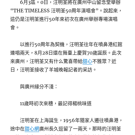
6月3區。0日，汪明荃將在廣州中山留念堂舉辦
“THE TIMELESS 汪明荃50周年演唱會”。說起來，
這仍是汪明荃進行50年來初次在廣州舉辦專場演唱
會。
以進行50周年為契機，汪明荃往年在噴鼻港紅館
連唱兩天，8月28日還在舞臺上慶賀70歲誕辰。此次
來廣州，汪明荃又有什么驚喜帶給
甜心
不雅眾？近
日，汪明荃接收了羊城晚報記者的采訪。
與廣州緣分不淺：
11歲時初次來穗，最記得楊桃味道
汪明荃在上海誕生，1956年隨家人遷往噴鼻港，
途中在
甜心網
廣州長久逗留了一兩天。那時的汪明荃