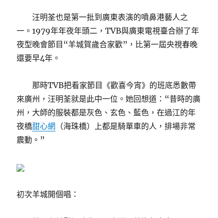
汪明荃也是第一批到廣東表演的噴鼻港藝人之
一。1979年年夜年頭二，TVB與廣東電視臺合辦了年
夜型晚會節目“羊城賀歲合家歡”，比第一屆央視春晚
還要早4年。
那時TVB把看家節目《歡喜今宵》的班底悉數帶
來廣州，汪明荃就是此中一位。她回想道：“昔時的廣
州，大師的服裝都是灰色、玄色、藍色，在過江的年
夜橋
甜心網
（海珠橋）上都是騎單車的人，排場非常
震動。”
初次羊城開個唱：