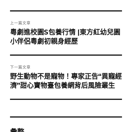
文
上一篇文章
章
​粵劇進校園S包養行情 |東方紅幼兒園
上
一
小伴侶粵劇初親身經歷
導
篇
覽
文
章:
下一篇文章
野生動物不是寵物！專家正告“異寵經
下
一
濟”甜心寶物臺包養網背后風險叢生
篇
文
章:
彙整