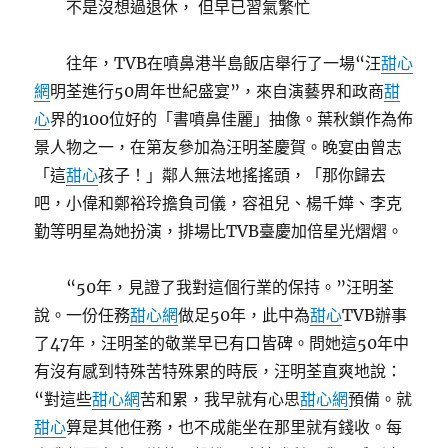
不是沒想過退休， 但早已習氣繁忙
往年，TVB在噴鼻港半島飯店舉行了一場“汪
甜心
網
明荃進行50周年世紀盛宴”，來自演藝界和政商
甜
心
界的100位好的「書噴鼻佳麗」抽像。葉秋鎖作為佈
景人物之一，在第友參加為汪明荃慶賀。晚宴由曾志
「這
甜心
孩子！」鄰人無法地搖搖頭，「那你歸去
吧，小偉和鄭裕玲擔負司儀，容祖兒、楊千嬅、李克
勤等明星為她扮演，排場比TVB臺慶加倍星光熠熠。
“50年，見證了我對這個行業的保持。”汪明荃
說。一份任務
甜心網
做足50年，此中為
甜心
TVB辦事
了47年，汪明荃的敬業早已有口皆碑。問她這50年中
有沒有感到特殊苦特殊累的時辰，汪明荃直爽地說：
“對這些
甜心網
苦和累，我早就有心思
甜心網
預備。就
甜心
算是其他任務，也不成能坐在那里就有錢收。每