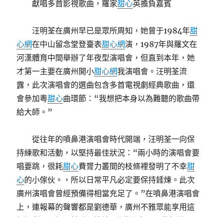
獻唱多首影視歌曲，羅家
甜心
英擔負嘉賓
汪明荃在廣州早已是眾所周知，她曾于1984年
甜
心網
在中山留念堂登臺表
甜心網
演，1987年與羅文在
河漢體育中間舉辦了年夜型演唱會，但直到本年，她
才第一主要在廣州開小
甜心網
我演唱會。汪明荃流
露，此次演唱會的選曲包含多首電視劇經典歌曲，還
會參加粵
甜心
曲環節：“我想把本身以為難聽的歌曲帶
給大師。”
從往年的噴鼻港演唱會時代開端，汪明荃一向保
持練歌和活動，以堅持最佳狀況：“兩小時的演唱會要
唱要跳，很耗
甜心
費膂力叢間的枝條裡發明了不幸
甜
心
的小傢伙。，所以日常平凡必定要保持錘煉。此次
廣州演唱會曾經預備得相當充足了。”在噴鼻港演唱會
上，連報幕的聲響都是劉德華，廣州不雅眾能享用這