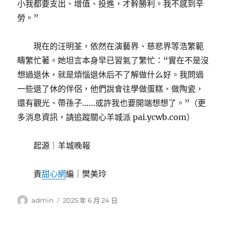
小我都要支出、增值、投進，才幹勝利。我不感到辛
勞。”
現在的汪明荃，依然在演藝界、慈悲界等浩繁範
疇繁忙著。她坦言本身早已習氣了繁忙：“實在不是沒
想過退休，就是煩惱退休后不了解做什么好。我問過
一些退了休的伴侶，他們說會往學做蛋糕、做陶瓷，
還有觀光、帶孫子……或許我也要開端想想了。”（更
多消息資訊，請追蹤關心羊城派 pai.ycwb.com）
起源｜羊城晚報
責
甜心網
編｜樊美玲
作
發
admin
2025 年 6 月 24 日
者
佈
日