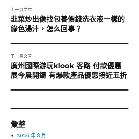
文
上一篇文章
章
韭菜炒出像找包養價錢洗衣液一樣的
上
一
綠色湯汁，怎么回事？
導
篇
覽
文
章:
下一篇文章
廣州國際游玩klook 客路 付款優惠
下
一
展今晨開鑼 有爆款產品優惠接近五折
篇
文
章:
彙整
2026 年 8 月