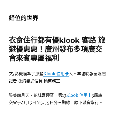
錯位的世界
衣食住行都有優klook 客路 旅
遊優惠惠！廣州發布多項廣交
會來賓專屬福利
文/影機瞄準了那些
Klook 信用卡
人。羊城晚報全媒體
記者 孫綺曼通信員 穗商務宣
醉美四月天，花城喜迎賓，第13
Klook 信用卡
3屆廣
交會于4月15日至5月5日分三期線上線下融會舉行。