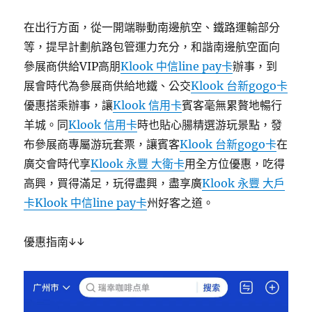
在出行方面，從一開端聯動南邊航空、鐵路運輸部分
等，提早計劃航路包管運力充分，和諧南邊航空面向
參展商供給VIP高朋
Klook 中信line pay卡
辦事，到
展會時代為參展商供給地鐵、公交
Klook 台新gogo卡
優惠搭乘辦事，讓
Klook 信用卡
賓客毫無累贅地暢行
羊城。同
Klook 信用卡
時也貼心腸精選游玩景點，發
布參展商專屬游玩套票，讓賓客
Klook 台新gogo卡
在
廣交會時代享
Klook 永豐 大衛卡
用全方位優惠，吃得
高興，買得滿足，玩得盡興，盡享廣
Klook 永豐 大戶
卡
Klook 中信line pay卡
州好客之道。
優惠指南↓↓