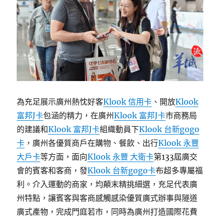
為充足展示廣州熱忱好客
Klook 信用卡
、開放
Klook
富邦J卡
包涵的精力，在廣州
Klook 富邦J卡
市商務局
的建議和
Klook 富邦J卡
組織動員下
Klook 台新gogo
卡
，廣州各優質商戶在購物、餐飲、出行
Klook 永豐
大戶卡
等方面，面向
Klook 永豐 大衛卡
第133屆廣交
會的賓客和客商，發
Klook 台新gogo卡
布超多專屬福
利。介入運動的商家，均顛末精挑細選，充足代表廣
州特點，讓賓客與客商感觸感染優質廣式辦事與隧道
廣式產物，完成門庭若市，同時為廣州打造國際花費