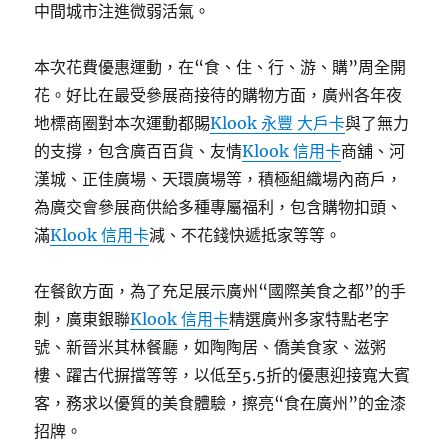
中間城市注進微弱活氣。
本次花費優惠運動，在“食、住、行、游、購”周全開
花。好比在最受參展商接待的購物方面，廣州各年夜
地標商圈對本次運動都賜
Klook 永豐 大戶卡
與了無力
的支撐，包含廣百百貨、友情
Klook 信用卡
商舖、河
漢城、正佳廣場、天環廣場等，積極組織場內商戶，
為廣交會參展商供給多種專屬福利，包含購物扣頭、
滿
Klook 信用卡
減、不花錢快遞抵家等等。
在餐飲方面，為了充足展示廣州“國際美食之都”的手
刺，廣東銀聯
Klook 信用卡
精選廣州多家特點老字
號、新晉米其林餐廳，如陶陶居、僑美食家、滋粥
樓、躍古代摒擋等等，以低至5.5折的優惠迎接寬大賓
客，務求以優質的美食體驗，擦亮“食在廣州”的金漆
招牌。