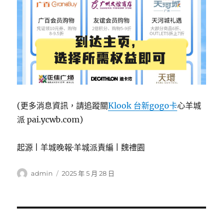
(更多消息資訊，請追蹤關
Klook 台新gogo卡
心羊城
派 pai.ycwb.com)
起源 | 羊城晚報·羊城派責編 | 魏禮園
作
發
admin
2025 年 5 月 28 日
者
佈
日
期: