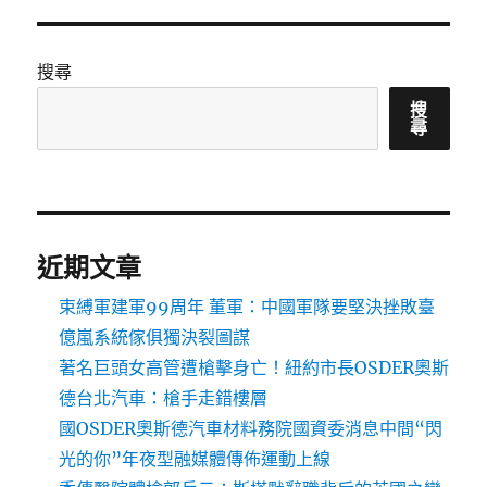
搜尋
搜
尋
近期文章
束縛軍建軍99周年 董軍：中國軍隊要堅決挫敗臺
億嵐系統傢俱獨決裂圖謀
著名巨頭女高管遭槍擊身亡！紐約市長OSDER奧斯
德台北汽車：槍手走錯樓層
國OSDER奧斯德汽車材料務院國資委消息中間“閃
光的你”年夜型融媒體傳佈運動上線