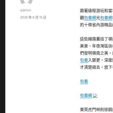
作
admin
跟著遠程游玩和當
者
發
2025 年 6 月 15 日
觀
包養網
光
包養網
佈
的十條省內游精品
日
期:
這些線路囊括了嶺
美景、年夜灣區扶
們發明嶺南之美，
包養
入變更，深度
才清楚過去，放下
包養
包養網
東莞虎門林則徐銷