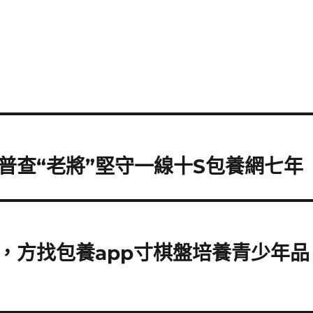
普查“老將”堅守一線十S包養網七年
，方找包養app寸棋盤培養青少年品