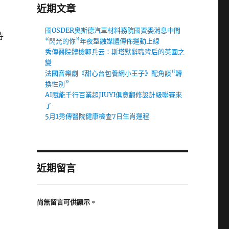
近期文章
國OSDER奧斯德汽車材料務院國資委消息中間
待
“閃光的你”年夜型融媒體傳佈運動上線
秀傳醫院體檢郭兵云：斯塔默辭職背后的英國之
變
法國音樂劇《甜心台包養網小王子》配角談“轉
換性別”
AI賦能千行百業超JIUYI俱意翻修設計級聯賽來
了
5月1秀傳醫院健康檢查7日生肖運程
近期留言
尚無留言可供顯示。