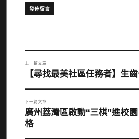
文
上一篇文章
章
【尋找最美社區任務者】生齒
上
一
導
篇
覽
文
下一篇文章
章:
廣州荔灣區啟動“三棋”進校園
下
一
格
篇
文