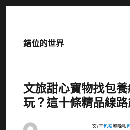
錯位的世界
文旅甜心寶物找包養網
玩？這十條精品線路
文/羊
包養
城晚報