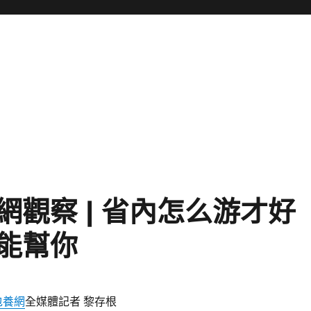
觀察 | 省內怎么游才好
能幫你
包養網
全媒體記者 黎存根