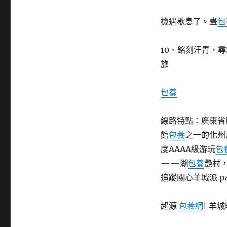
機遇歇息了。晝
包
10、銘刻汗青，
旅
包養
線路特點：廣東省
館
包養
之一的化州
度AAAA級游玩
包
——湖
包養
艷村
追蹤關心羊城派 pai.
起源
包養網
| 羊