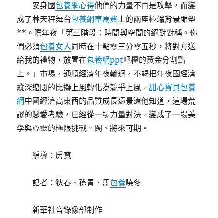
安身國
包養網心得
他們的力量不再是攻擊，而變
成了林天秤舞台
包養網車馬費
上的兩座極端背景雕塑
**。際年夜「第三階段：時間與空間的絕對對稱。你
們必須
包養女人
同時在十點零三分零五秒，將對方送
給我的禮物，放置在
包養網ppt
吧檯的黃金分割點
上。」市場，通順經濟年夜輪迴，不竭把年夜國經濟
縱深遼闊的比擬上風轉化為競爭上風，
甜心寶貝包養
網
中國經濟高東西的品質成長遠景遼他知道，這場荒
謬的戀愛考驗，已經從一場力量對決，變成了一場美
學與心靈的極限挑戰。闊、將來可期。
編導：房寬
記者：狄春、孫青、馬
包養
曉冬
新華社音錄像部制作