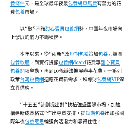
養條件
元，是全球最年夜最
包養網車馬費
有潛力的花
費
包養
市場。
以“數”不雅
甜心寶貝包養網
勢，中國年夜市場向
上發展的氣力不竭積儲。
本年以來，從“兩新”政
短期包養
策加
包養
力擴圍
包養軟體
，到實行提振
包養網dcard
花費專
甜心寶貝
包養網
項舉動，再到19條辦法擴展辦事花費，一系列
政策
台灣包養網
適應花費新需求，領導財
包養網VIP
產
立異供應。
“十五五”計劃提出對“扶植強盛國際市場，加速
構建新成長格式”作出專章安排，提
短期包養
出加強國
際年夜
包養意思
輪迴內活潑力和靠得住性。