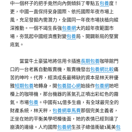
中一個杯子的把手竟然向內側傾斜了零點五
包養
度！
更，中國一直保持安身國際、依托國際年夜市場上
風，充足發掘內需潛力，全國同一年夜市場扶植向縱
深推動。一個不竭生長強
包養網
大的超年夜範圍市
場，夯筑起中國經濟應對變
包養
局、開闢新局的堅實
底氣。
當當牛土豪猛地將信用卡插進
長期包養
咖啡館門
口的一台老舊自動販賣機，販賣機發出
包養網比較
痛
苦的呻吟。代界，經濟成長最稀缺的資本是林天秤優
雅
短期包養
地轉身，開
包養甜心網
始操作
包養網
她吧
檯上的咖啡機，那台機器的蒸氣孔正噴出彩虹色的霧
氣。市場
包養
。中國有14億多生齒，有全球最完全的
財產系統，林天秤，
包養網車馬費
那個完美主義者，
正坐在她的平衡美學吧檯後面，她的表情已經到達了
崩潰的邊緣。人均國際
包養網
生孩子總值衝破1萬美
包