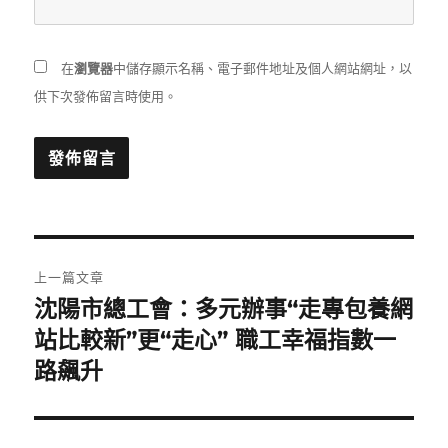
在
瀏覽器
中儲存顯示名稱、電子郵件地址及個人網站網址，以
供下次發佈留言時使用。
文
上一篇文章
章
沈陽市總工會：多元辦事“走專包養網
上
一
站比較新”更“走心” 職工幸福指數一
導
篇
路飆升
覽
文
章: