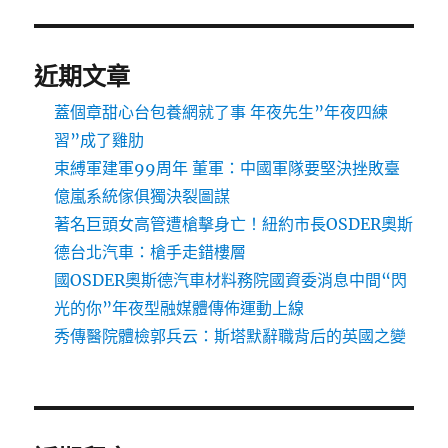
近期文章
蓋個章甜心台包養網就了事 年夜先生”年夜四練
習”成了雞肋
束縛軍建軍99周年 董軍：中國軍隊要堅決挫敗臺
億嵐系統傢俱獨決裂圖謀
著名巨頭女高管遭槍擊身亡！紐約市長OSDER奧斯
德台北汽車：槍手走錯樓層
國OSDER奧斯德汽車材料務院國資委消息中間“閃
光的你”年夜型融媒體傳佈運動上線
秀傳醫院體檢郭兵云：斯塔默辭職背后的英國之變