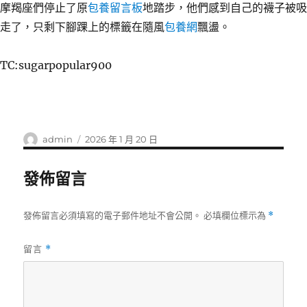
摩羯座們停止了原
包養留言板
地踏步，他們感到自己的襪子被吸
走了，只剩下腳踝上的標籤在隨風
包養網
飄盪。
TC:sugarpopular900
作
發
admin
2026 年 1 月 20 日
者
佈
日
發佈留言
期:
發佈留言必須填寫的電子郵件地址不會公開。
必填欄位標示為
*
留言
*