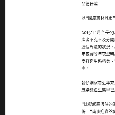
品德晉陞
以“國度叢林城市
2015年1月全長
產者不克不及分開
這個周遭的狀況，
年夜賽等年夜型精
度打造生態精美、
產。
若仔細察看近年來
感染綠色生態早已
“比擬起寒假時的
暢。”南澳迎賓館