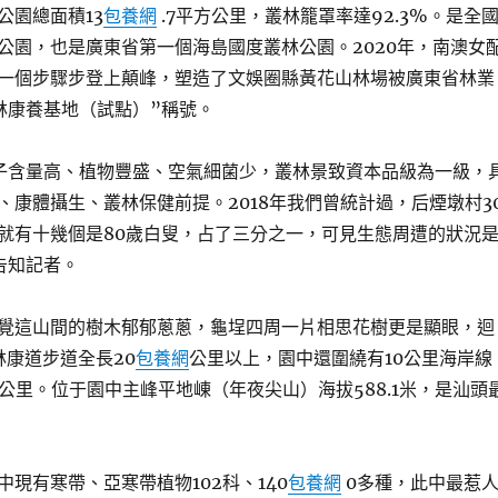
公園總面積13
包養網
.7平方公里，叢林籠罩率達92.3%。是全
公園，也是廣東省第一個海島國度叢林公園。2020年，南澳女
一個步驟步登上顛峰，塑造了文娛圈縣黃花山林場被廣東省林業
林康養基地（試點）”稱號。
子含量高、植物豐盛、空氣細菌少，叢林景致資本品級為一級，
、康體攝生、叢林保健前提。2018年我們曾統計過，后煙墩村3
就有十幾個是80歲白叟，占了三分之一，可見生態周遭的狀況
告知記者。
覺這山間的樹木郁郁蔥蔥，龜埕四周一片相思花樹更是顯眼，迴
林康道步道全長20
包養網
公里以上，園中還圍繞有10公里海岸線
方公里。位于園中主峰平地崠（年夜尖山）海拔588.1米，是汕頭
現有寒帶、亞寒帶植物102科、140
包養網
0多種，此中最惹