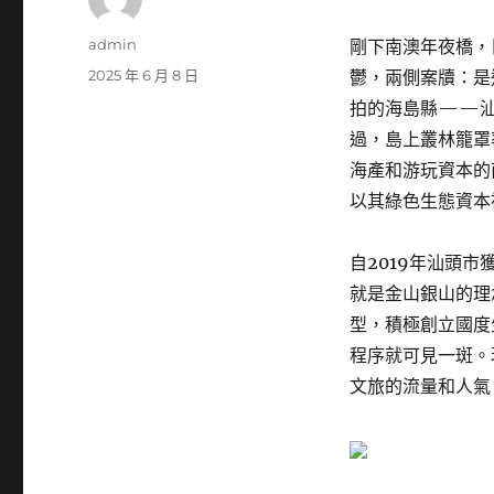
作
admin
剛下南澳年夜橋，
者
發
2025 年 6 月 8 日
鬱，兩側案牘：是
佈
拍的海島縣——汕
日
過，島上叢林籠罩
期:
海產和游玩資本的
以其綠色生態資本
自2019年汕頭市
就是金山銀山的理
型，積極創立國度
程序就可見一斑。
文旅的流量和人氣