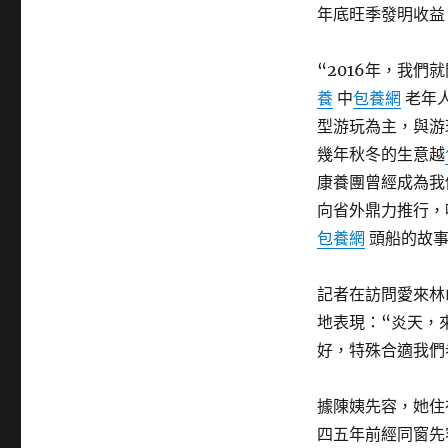
年底旺季發明收益
“2016年，我們
養
中
包養網
老年
型游玩為主，與游
幾年秋冬的生意越
康養團曾經成為我
向省外鼎力推行，
包養網
頭船的故
記者在訪問愛來林
地表現：“炎天，
好，特殊合適我們
據陳姨先容，她住
四五年前經同窗先