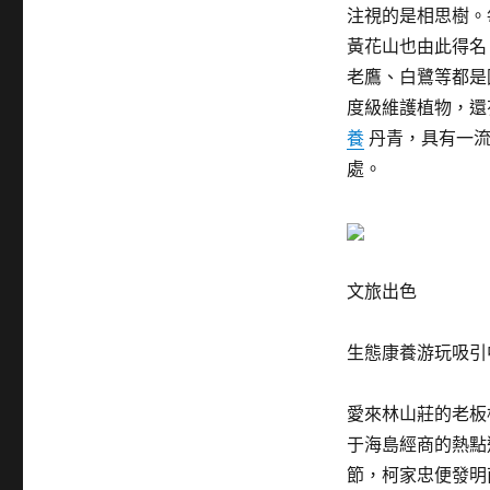
注視的是相思樹。
黃花山也由此得名
老鷹、白鷺等都是
度級維護植物，還
養
丹青，具有一流
處。
文旅出色
生態康養游玩吸引
愛來林山莊的老板
于海島經商的熱點
節，柯家忠便發明