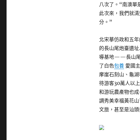
八次了。“南澳單
此次來，我們就清
分。”
北宋摹仿政和五年
的長山尾炮臺遺址
導基地——長山尾
了白色
包養
愛國主
摩崖石刻山、龜湖
待游客30萬人以
和游玩農產物也成
調秀美幸福黃花山
文旅，甚至是汕頭