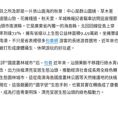
目之所及即是一片依山面海的秋景：中心是群山圍繞、草木蔥
道隨山勢、花擁棧道。秋天里，羊城晚報記者驅車訪問這座慢節
頭市南澳縣。它是廣東省內獨一的海島縣，北回回線從島上穿
率到達72%，擁有省級以上生態公益林面積9.49萬畝。坐擁豐
南澳，不只是省表裡很多
包養網
游客的長途游首選地，近年來
被打形成康體攝生、休閑游玩的好往處。
獲評“國度叢林城市”后，
包養
近年來，汕頭果斷不移踐行綠水青
念，出力扶植漂亮宜居生態汕頭，推動經濟社會成長周全綠色轉
生態園林城市，這從南澳海島國度叢林公園等天然維護地的扶植
現在，這張靚麗的“國字號”生態手刺，也實其實在轉換成了康
，成為打造粵東明珠、漂亮宜居生態汕頭的綠色驅動力。