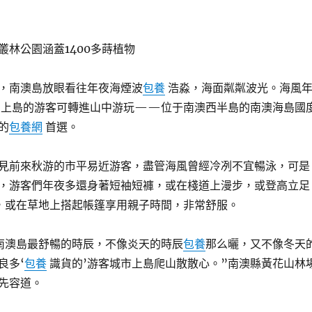
叢林公園涵蓋1400多蒔植物
，南澳島放眼看往年夜海煙波
包養
浩淼，海面粼粼波光。海風
上島的游客可轉進山中游玩——位于南澳西半島的南澳海島國
的
包養網
首選。
見前來秋游的市平易近游客，盡管海風曾經冷冽不宜暢泳，可是
，游客們年夜多還身著短袖短褲，或在棧道上漫步，或登高立足
，或在草地上搭起帳篷享用親子時間，非常舒服。
南澳島最舒暢的時辰，不像炎天的時辰
包養
那么曬，又不像冬天
良多‘
包養
識貨的’游客城市上島爬山散散心。”南澳縣黃花山林
先容道。