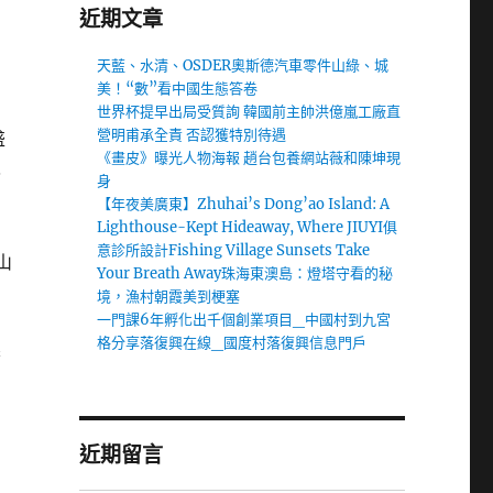
近期文章
天藍、水清、OSDER奧斯德汽車零件山綠、城
美！“數”看中國生態答卷
世界杯提早出局受質詢 韓國前主帥洪億嵐工廠直
營明甫承全責 否認獲特別待遇
盛
《畫皮》曝光人物海報 趙台包養網站薇和陳坤現
也
身
【年夜美廣東】Zhuhai’s Dong’ao Island: A
Lighthouse-Kept Hideaway, Where JIUYI俱
意診所設計Fishing Village Sunsets Take
山
Your Breath Away珠海東澳島：燈塔守看的秘
境，漁村朝霞美到梗塞
一門課6年孵化出千個創業項目_中國村到九宮
格分享落復興在線_國度村落復興信息門戶
養
近期留言