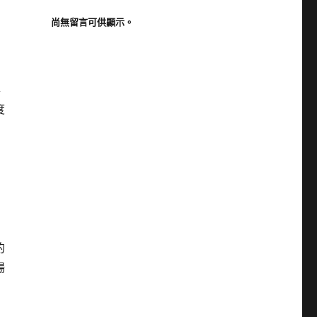
尚無留言可供顯示。
年
度
的
場