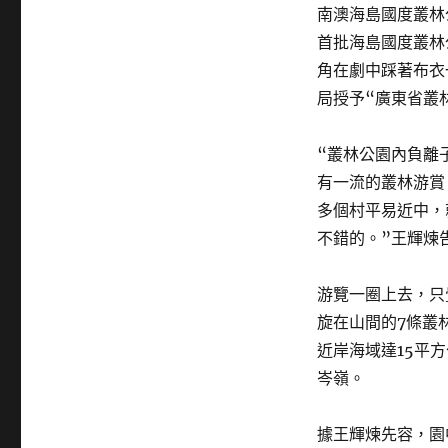
南澳海島國度叢林
首批海島國度叢林
角在劇中踩著布衣
局授予“廣東省叢
“叢林公園內負離
有一流的叢林游賞
多個村平易近中，
不錯的。”王輝煉
游覽一圈上去，只
旋在山間的7條叢
近岸海域達15平
岑嶺。
據王輝煉先容，園中