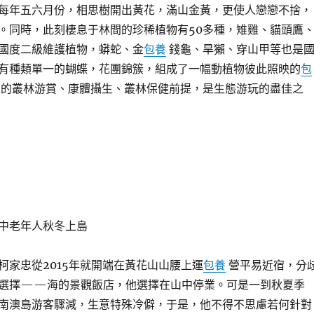
每年五六月份，相思樹開出黃花，滿山金黃，更使人戀戀不捨，
。同時，此刻棲息于林間的珍稀植物有50多種，雉雞、貓頭鷹
國度二級維護植物，蟒蛇、金
包養
錢龜、旱獺、穿山甲等也是
有種類單一的蝴蝶，花團錦簇，組成了一幅動植物彼此照映的
包
的叢林游賞、康體攝生、叢林保健前提，是生態游玩的盡佳之
中老年人秋冬上島
柯家忠從2015年就開端在黃花山山腰上運
包養
營平易近宿，分
選擇——海的景觀飯店，他選擇在山中停業。可是一到秋夏季
南澳島游客驟減，生意特殊冷僻，于是，他不得不思慮若何針對