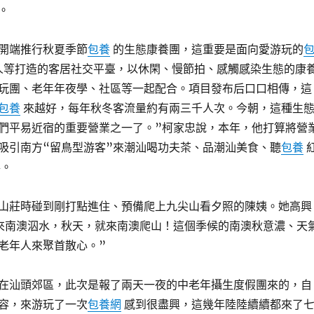
。
就開端推行秋夏季節
包養
的生態康養團，這重要是面向愛游玩的
人等打造的客居社交平臺，以休閑、慢節拍、感觸感染生態的康
玩團、老年年夜學、社區等一起配合。項目發布后口口相傳，這
包養
來越好，每年秋冬客流量約有兩三千人次。今朝，這種生
們平易近宿的重要營業之一了。”柯家忠說，本年，他打算將營
吸引南方“留鳥型游客”來潮汕喝功夫茶、品潮汕美食、聽
包養
事。
山莊時碰到剛打點進住、預備爬上九尖山看夕照的陳姨。她高興
來南澳泅水，秋天，就來南澳爬山！這個季候的南澳秋意濃、天
老年人來聚首散心。”
在汕頭郊區，此次是報了兩天一夜的中老年攝生度假團來的，自
容，來游玩了一次
包養網
感到很盡興，這幾年陸陸續續都來了