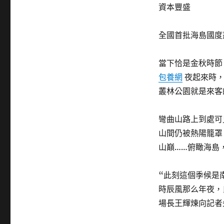
資本豐盛
全國首批海島國度
當下恰是金秋時節
包養網
夜起來時，
叢林公園就是來客
彎曲山路上到處可
山間仍被熱陽籠罩
山巔……俯瞰海島
“此刻這個季候是
時辰風那么年夜，
場長王輝煉向記者