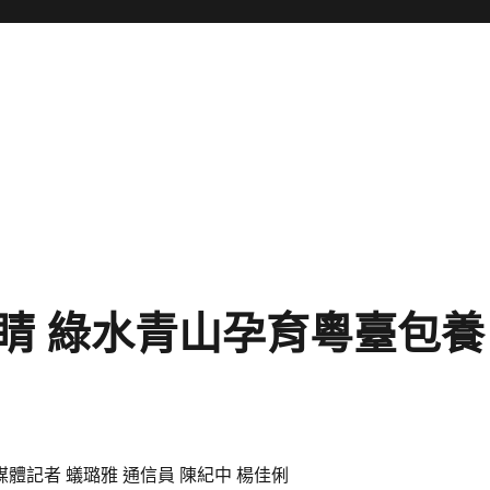
睛 綠水青山孕育粵臺包養
媒體記者 蟻璐雅 通信員 陳紀中 楊佳俐