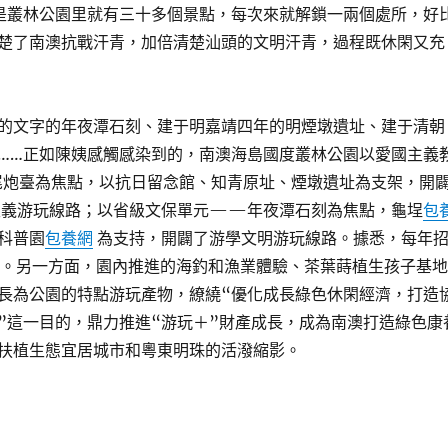
是叢林公園里就有三十多個景點，每次來就解鎖一兩個處所，好
楚了南澳抗戰汗青，加倍清楚汕頭的文明汗青，過程既休閑又充
的文字的年夜潭石刻、建于明嘉靖四年的明煙墩遺址、建于清朝
……正如陳姨感觸感染到的，南澳海島國度叢林公園以愛國主義
炮臺為焦點，以抗日留念館、知青原址、煙墩遺址為支架，開
義游玩線路；以省級文保單元——年夜潭石刻為焦點，龜埕
包
科普園
包養網
為支持，開闢了游學文明游玩線路。據悉，每年
上。另一方面，園內推進的海釣和漁業體驗、茶葉蒔植生孩子基地
長為公園的特點游玩產物，繚繞“優化成長綠色休閑經濟，打造
”這一目的，鼎力推進“游玩＋”財產成長，成為南澳打造綠色康
扶植生態宜居城市和粵東明珠的活潑縮影。