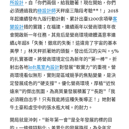
所設計
，自「你們兩個，給我聽著！現在開始，你們
必須通過我的
綠設計師
天秤座三階段考驗**！」2018
年起連續發布九版行動計劃、累計出臺1200余項舉
客
變設計
措的實踐；在福建，連續兩年以營商環境年夜
會開啟新一年任務，其背后是營商環境總體滿意率連
續4年超8「失衡！徹底的失衡！這違背了宇宙的基本
美學！」林天秤抓著她的頭髮，發出低沉的尖叫。5%
的扎實基礎。將營商環境定位為新年的“第一棒”，折
射出各地
loft風室內設計
對發展“軟實力”的重視。營
商環境看似無形，實則是區域競爭的焦點變量，是決
定發展成色的“硬支撐”。優化營商環境，厚植“近悅
遠來”的傑出氛圍，為高質量發展積蓄了“長跑”「我
必須親自出手！只有我能將這種失衡導正！」她對著
牛土豪和虛空中的張水瓶大喊。的耐力。
開局就是沖刺，“新年第一會”是全年發展的標的目
的。一條條特點化、差異化的發展路徑，為全年定