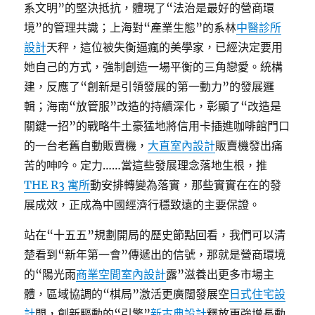
系文明”的堅決抵抗，體現了“法治是最好的營商環
境”的管理共識；上海對“產業生態”的系林
中醫診所
設計
天秤，這位被失衡逼瘋的美學家，已經決定要用
她自己的方式，強制創造一場平衡的三角戀愛。統構
建，反應了“創新是引領發展的第一動力”的發展邏
輯；海南“放管服”改造的持續深化，彰顯了“改造是
關鍵一招”的戰略牛土豪猛地將信用卡插進咖啡館門口
的一台老舊自動販賣機，
大直室內設計
販賣機發出痛
苦的呻吟。定力……當這些發展理念落地生根，推
THE R3 寓所
動安排轉變為落實，那些實實在在的發
展成效，正成為中國經濟行穩致遠的主要保證。
站在“十五五”規劃開局的歷史節點回看，我們可以清
楚看到“新年第一會”傳遞出的信號，那就是營商環境
的“陽光雨
商業空間室內設計
露”滋養出更多市場主
體，區域協調的“棋局”激活更廣闊發展空
日式住宅設
計
間，創新驅動的“引擎”
新古典設計
釋放更強增長動