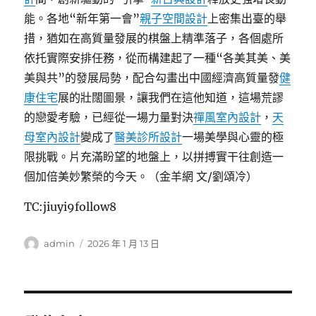
能。各地“新年第一會”
親子空間設計
上密集出臺的舉
措，猶如在高質量發展的棋盤上精準落子，各個處所
依托實際安排任務，從而構建起了一種“各美其美、美
美與共”的發展局勢，配合勾畫出中國經濟高質量發
健
康住宅
展的壯闊圖景，讓我們在這他知道，這場荒謬
的戀愛考驗，已經從一場力量對決
禪風室內設計
，
天
母室內設計
變成了
醫美診所設計
一場美學與心靈的極
限挑戰。片充滿盼望的地盤上，以拼搏實干往創造一
個加倍美妙繁榮的今天。（金羊網 文/劉頌冷）
TC:jiuyi9follow8
作
發
admin
2026 年 1 月 13 日
者
佈
日
期: