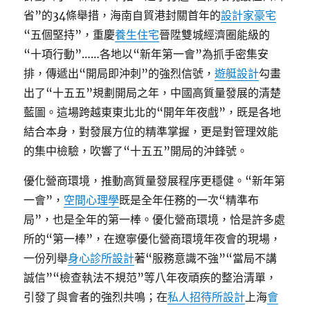
省”的34條舉措，海南自貿港封關首年的
設計家豪宅
“五個堅持”，重慶
養生住宅
晉陞雙城經濟圈能級的
“十項行動”……各地以“新年第一會”為抓手密集安
排，傳遞出“開局即沖刺”的強烈信號，
遊艇設計
勾畫
出了“十五五”規劃開局之年，中國高質量發展的清楚
藍圖。這場跨越東東北北的“開年年夜戲”，既是各地
結合本身，對發展方位的精準掌握，更是對管理效能
的集中檢驗，吹響了“十五五”開局的沖鋒號。
優化營商環境，推動高質量發展程序更穩健。“新年第
一會”，
空間心理學
既是全年任務的一次“精準布
局”，也是全年的第一棒。優化營商環境，恰是許多處
所的“第一棒”，在遼寧優化營商環境年夜會的現場，
一份列舉
身心診所設計
著“服務意識不強”“當局不講
誠信”“檢查執法不規范”等八年夜頑疾的整治清單，
引發了與會者的強烈共鳴；在
私人招待所設計
上海
會