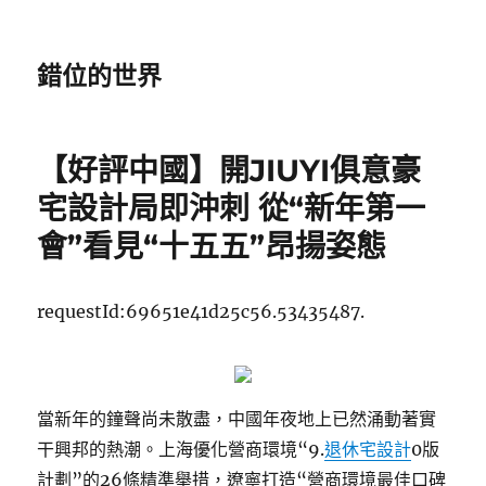
錯位的世界
【好評中國】開JIUYI俱意豪
宅設計局即沖刺 從“新年第一
會”看見“十五五”昂揚姿態
requestId:69651e41d25c56.53435487.
當新年的鐘聲尚未散盡，中國年夜地上已然涌動著實
干興邦的熱潮。上海優化營商環境“9.
退休宅設計
0版
計劃”的26條精準舉措，遼寧打造“營商環境最佳口碑