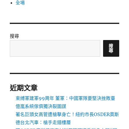
全場
搜尋
搜
尋
近期文章
束縛軍建軍99周年 董軍：中國軍隊要堅決挫敗臺
億嵐系統傢俱獨決裂圖謀
著名巨頭女高管遭槍擊身亡！紐約市長OSDER奧斯
德台北汽車：槍手走錯樓層