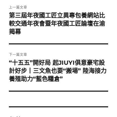
文
上一篇文章
章
第三屆年夜國工匠立異專包養網站比
上
一
較交通年夜會暨年夜國工匠論壇在渝
導
篇
揭幕
覽
文
章:
下一篇文章
“十五五”開好局 起JIUYI俱意豪宅設
下
一
計好步丨三文魚也要“搬場” 陸海接力
篇
養殖助力“藍色糧倉”
文
章: