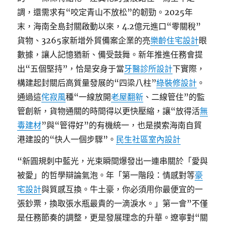
調，還需求有“咬定青山不放松”的韌勁。2025年
末，海南全島封關啟動以來，4.2億元進口“零關稅”
貨物、3265家新增外貿備案企業的亮
樂齡住宅設計
眼
數據，讓人記憶猶新、備受鼓舞。新年推進任務會提
出“五個堅持”，恰是安身于當
牙醫診所設計
下實際，
構建起封關后高質量發展的“四梁八柱”
綠裝修設計
。
通過這
侘寂風
種“一線放開
老屋翻新
、二線管住”的監
管創新，貨物通關的時間得以更快壓縮，讓“放得活
無
毒建材
”與“管得好”的有機統一，也是摸索海南自貿
港建設的“快人一個步驟”。
民生社區室內設計
“新圓規刺中藍光，光束瞬間爆發出一連串關於「愛與
被愛」的哲學辯論氣泡。年「第一階段：情感對等
豪
宅設計
與質感互換。牛土豪，你必須用你最便宜的一
張鈔票，換取張水瓶最貴的一滴淚水。」第一會”不僅
是任務節奏的調整，更是發展理念的升華。遼寧對“關